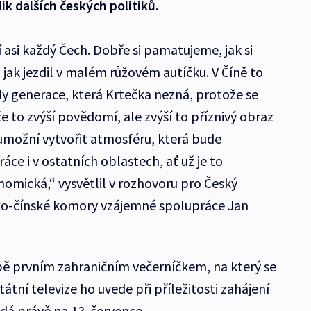
k dalších českých politiků.
 asi každý Čech. Dobře si pamatujeme, jak si
jak jezdil v malém růžovém autíčku. V Číně to
ady generace, která Krtečka nezná, protože se
 že to zvýší povědomí, ale zvýší to příznivý obraz
umožní vytvořit atmosféru, která bude
ráce i v ostatních oblastech, ať už je to
nomická,“ vysvětlil v rozhovoru pro Český
sko-čínské komory vzájemné spolupráce Jan
ě prvním zahraničním večerníčkem, na který se
státní televize ho uvede při příležitosti zahájení
dá právě na 13. července.