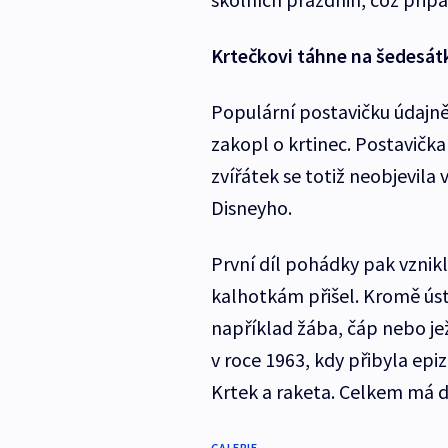
Krtečkovi táhne na šedesát
Populární postavičku údajně
zakopl o krtinec. Postavička 
zvířátek se totiž neobjevila
Disneyho.
První díl pohádky pak vznikl
kalhotkám přišel. Kromě ústř
například žába, čáp nebo jež
v roce 1963, kdy přibyla epi
Krtek a raketa. Celkem má dn
GALERIE