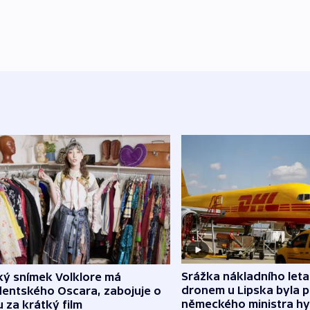
Srážka nákladního leta
ký snímek Volklore má
dronem u Lipska byla 
dentského Oscara, zabojuje o
německého ministra hy
 za krátký film