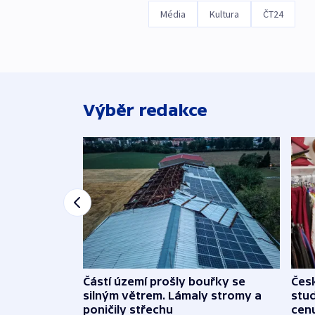
Média
Kultura
ČT24
Výběr redakce
Částí území prošly bouřky se
Čes
silným větrem. Lámaly stromy a
stu
poničily střechu
cenu