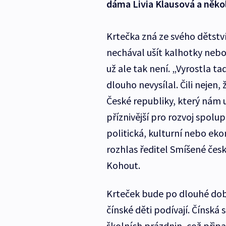
dáma Livia Klausová a několi
Krtečka zná ze svého dětství
nechával ušít kalhotky nebo 
už ale tak není. „Vyrostla t
dlouho nevysílal. Čili nejen,
České republiky, který nám 
příznivější pro rozvoj spolup
politická, kulturní nebo eko
rozhlas ředitel Smíšené če
Kohout.
Krteček bude po dlouhé dob
čínské děti podívají. Čínská 
školních prázdnin, což připa