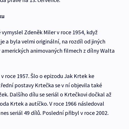
ku
 vymyslel Zdeněk Miler v roce 1954, když
je a byla velmi originální, na rozdíl od jiných
 v amerických animovaných filmech z dílny Walta
 v roce 1957. Šlo o epizodu Jak Krtek ke
ední postavy Krtečka se v ní objevila také
ek. Dalšího dílu se seriál o Krtečkovi dočkal až
zoda Krtek a autíčko. V roce 1966 následoval
es seriál 49 dílů. Poslední přibyl v roce 2002.