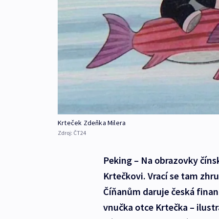
Krteček Zdeňka Milera
Zdroj:
ČT24
Peking – Na obrazovky čínsk
Krtečkovi. Vrací se tam zhru
Číňanům daruje česká finan
vnučka otce Krtečka – ilustr