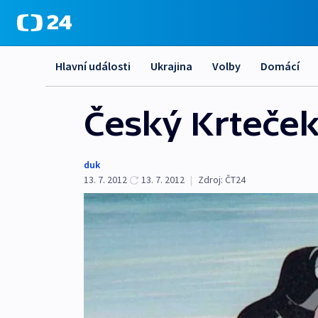
Hlavní události
Ukrajina
Volby
Domácí
Český Krteče
duk
13. 7. 2012
13. 7. 2012
|
Zdroj:
ČT24