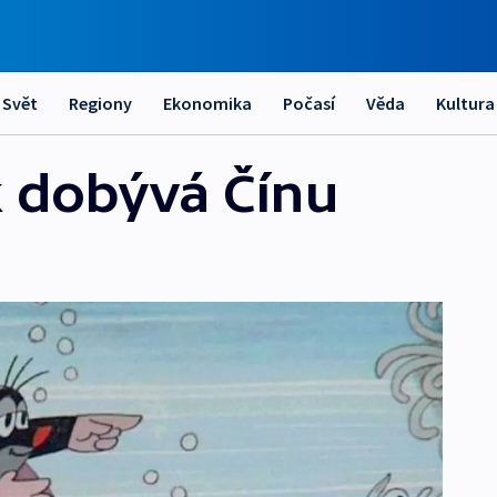
Svět
Regiony
Ekonomika
Počasí
Věda
Kultura
k dobývá Čínu