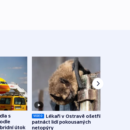
dla s
Lékaři v Ostravě ošetřili už
Koali
VIDEO
podle
patnáct lidí pokousaných
novel
bridní útok
netopýry
zájm