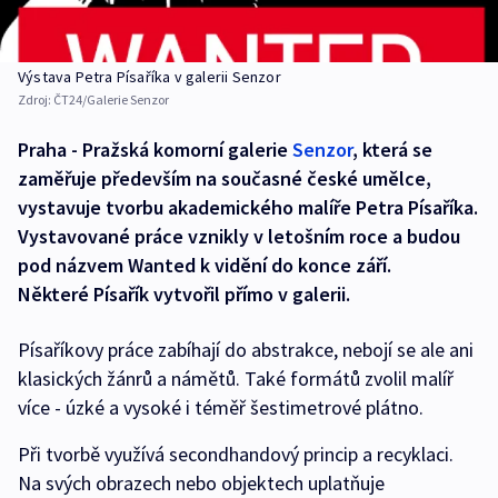
Výstava Petra Písaříka v galerii Senzor
Zdroj:
ČT24/Galerie Senzor
Praha - Pražská komorní galerie
Senzor
, která se
zaměřuje především na současné české umělce,
vystavuje tvorbu akademického malíře Petra Písaříka.
Vystavované práce vznikly v letošním roce a budou
pod názvem Wanted k vidění do konce září.
Některé Písařík vytvořil přímo v galerii.
Písaříkovy práce zabíhají do abstrakce, nebojí se ale ani
klasických žánrů a námětů. Také formátů zvolil malíř
více - úzké a vysoké i téměř šestimetrové plátno.
Při tvorbě využívá secondhandový princip a recyklaci.
Na svých obrazech nebo objektech uplatňuje