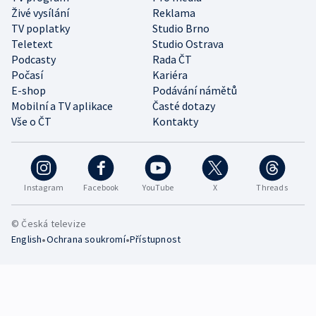
Živé vysílání
Reklama
TV poplatky
Studio Brno
Teletext
Studio Ostrava
Podcasty
Rada ČT
Počasí
Kariéra
E-shop
Podávání námětů
Mobilní a TV aplikace
Časté dotazy
Vše o ČT
Kontakty
Instagram
Facebook
YouTube
X
Threads
© Česká televize
•
•
English
Ochrana soukromí
Přístupnost