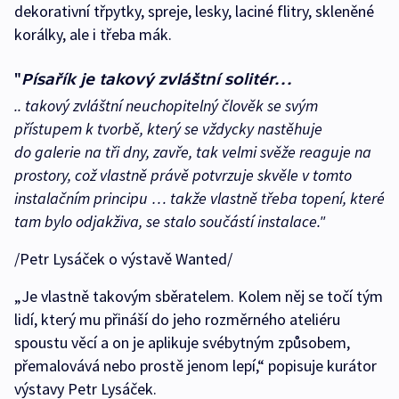
dekorativní třpytky, spreje, lesky, laciné flitry, skleněné
korálky, ale i třeba mák.
"
Písařík je takový zvláštní solitér…
.. takový zvláštní neuchopitelný člověk se svým
přístupem k tvorbě, který se vždycky nastěhuje
do galerie na tři dny, zavře, tak velmi svěže reaguje na
prostory, což vlastně právě potvrzuje skvěle v tomto
instalačním principu … takže vlastně třeba topení, které
tam bylo odjakživa, se stalo součástí instalace."
/Petr Lysáček o výstavě Wanted/
„Je vlastně takovým sběratelem. Kolem něj se točí tým
lidí, který mu přináší do jeho rozměrného ateliéru
spoustu věcí a on je aplikuje svébytným způsobem,
přemalovává nebo prostě jenom lepí,“ popisuje kurátor
výstavy Petr Lysáček.