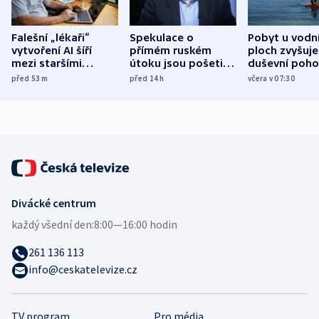
Falešní „lékaři“
Spekulace o
Pobyt u vodn
vytvoření AI šíří
přímém ruském
ploch zvyšuje
mezi staršími
útoku jsou pošetilé,
duševní poho
Poláky nebezpečné
míní estonský
ukázala
před 53
m
před 14
h
včera v 07:30
zdravotní rady
bezpečnostní
mezinárodní 
expert
Divácké centrum
každý všední den:
8:00—16:00 hodin
261 136 113
info@ceskatelevize.cz
TV program
Pro média