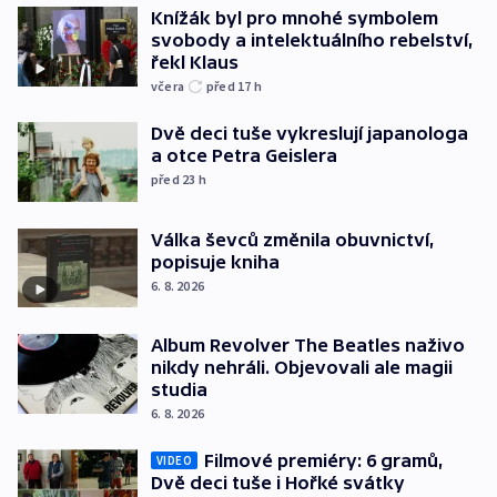
Knížák byl pro mnohé symbolem
svobody a intelektuálního rebelství,
řekl Klaus
včera
před 17
h
Dvě deci tuše vykreslují japanologa
a otce Petra Geislera
před 23
h
Válka ševců změnila obuvnictví,
popisuje kniha
6. 8. 2026
Album Revolver The Beatles naživo
nikdy nehráli. Objevovali ale magii
studia
6. 8. 2026
Filmové premiéry: 6 gramů,
VIDEO
Dvě deci tuše i Hořké svátky