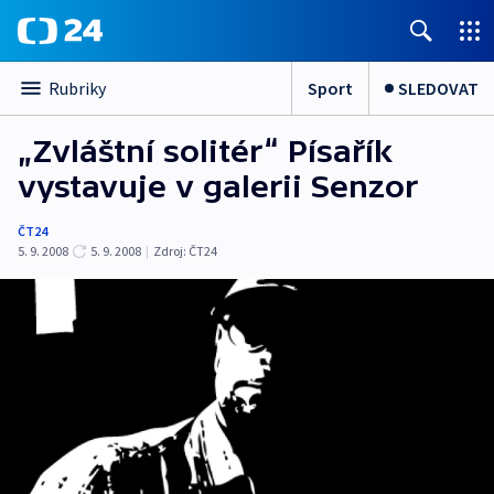
Sport
SLEDOVAT
Rubriky
„Zvláštní solitér“ Písařík
vystavuje v galerii Senzor
ČT24
5. 9. 2008
5. 9. 2008
|
Zdroj:
ČT24