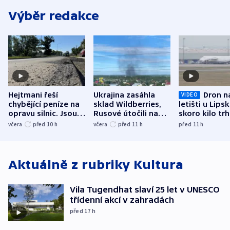
Výběr redakce
Hejtmani řeší
Ukrajina zasáhla
Dron n
VIDEO
chybějící peníze na
sklad Wildberries,
letišti u Lips
opravu silnic. Jsou
Rusové útočili na
skoro kilo trh
nenárokové, namítá
trh, hasiče či
indicie ukazuj
včera
před 10
h
včera
před 11
h
před 11
h
ministerstvo
stadion
Rusko
Aktuálně z rubriky
Kultura
Vila Tugendhat slaví 25 let v UNESCO
třídenní akcí v zahradách
před 17
h