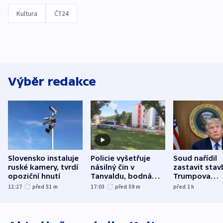
Kultura
ČT24
Výběr redakce
Slovensko instaluje
Policie vyšetřuje
Soud nařídil
ruské kamery, tvrdí
násilný čin v
zastavit stav
opoziční hnutí
Tanvaldu, bodná
Trumpova
zranění při něm
tanečního sá
12:27
před 51
m
17:03
před 59
m
před 1
h
utrpěli tři lidé