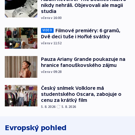
nikdy nehráli. Objevovali ale magii
studia
včera v 16:00
Filmové premiéry: 6 gramů,
VIDEO
Dvě deci tuše i Hořké svátky
včera v 11:52
Pauza Ariany Grande poukazuje na
hranice fanouškovského zájmu
včera v 09:28
Český snímek Volklore má
studentského Oscara, zabojuje o
cenu za krátký film
5. 8. 2026
5. 8. 2026
Evropský pohled