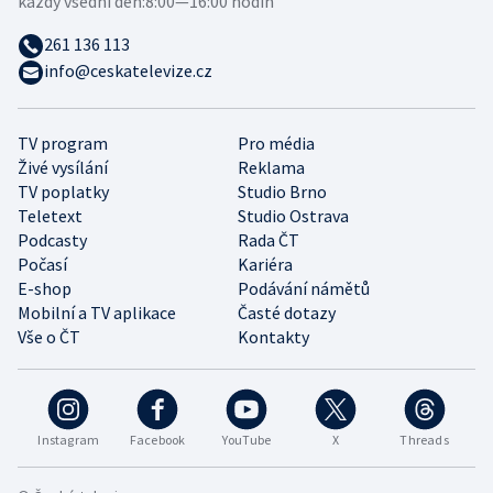
každý všední den:
8:00—16:00 hodin
261 136 113
info@ceskatelevize.cz
TV program
Pro média
Živé vysílání
Reklama
TV poplatky
Studio Brno
Teletext
Studio Ostrava
Podcasty
Rada ČT
Počasí
Kariéra
E-shop
Podávání námětů
Mobilní a TV aplikace
Časté dotazy
Vše o ČT
Kontakty
Instagram
Facebook
YouTube
X
Threads