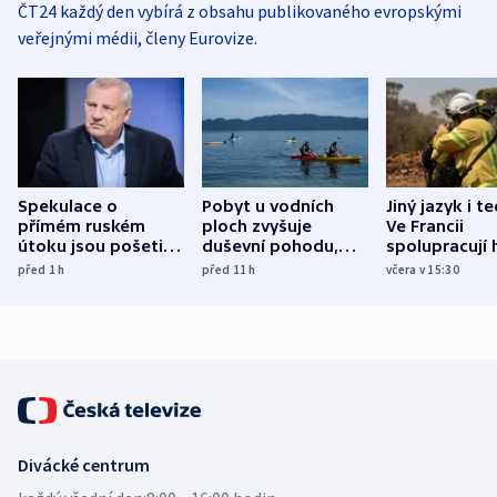
ČT24 každý den vybírá z obsahu publikovaného evropskými
veřejnými médii, členy Eurovize.
Spekulace o
Pobyt u vodních
Jiný jazyk i t
přímém ruském
ploch zvyšuje
Ve Francii
útoku jsou pošetilé,
duševní pohodu,
spolupracují h
míní estonský
ukázala
různých zemí
před 1
h
před 11
h
včera v 15:30
bezpečnostní
mezinárodní studie
expert
Divácké centrum