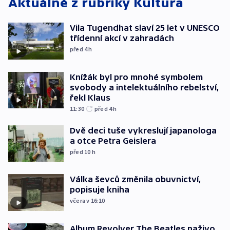
Aktuálně z rubriky
Kultura
Vila Tugendhat slaví 25 let v UNESCO
třídenní akcí v zahradách
před 4
h
Knížák byl pro mnohé symbolem
svobody a intelektuálního rebelství,
řekl Klaus
11:30
před 4
h
Dvě deci tuše vykreslují japanologa
a otce Petra Geislera
před 10
h
Válka ševců změnila obuvnictví,
popisuje kniha
včera v 16:10
Album Revolver The Beatles naživo