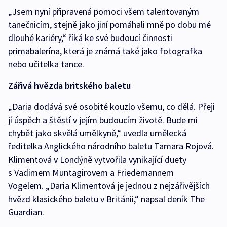
„Jsem nyní připravená pomoci všem talentovaným
tanečnicím, stejně jako jiní pomáhali mně po dobu mé
dlouhé kariéry,“ říká ke své budoucí činnosti
primabalerína, která je známá také jako fotografka
nebo učitelka tance.
Zářivá hvězda britského baletu
„Daria dodává své osobité kouzlo všemu, co dělá. Přeji
jí úspěch a štěstí v jejím budoucím životě. Bude mi
chybět jako skvělá umělkyně,“ uvedla umělecká
ředitelka Anglického národního baletu Tamara Rojová.
Klimentová v Londýně vytvořila vynikající duety
s Vadimem Muntagirovem a Friedemannem
Vogelem. „Daria Klimentová je jednou z nejzářivějších
hvězd klasického baletu v Británii,“ napsal deník The
Guardian.