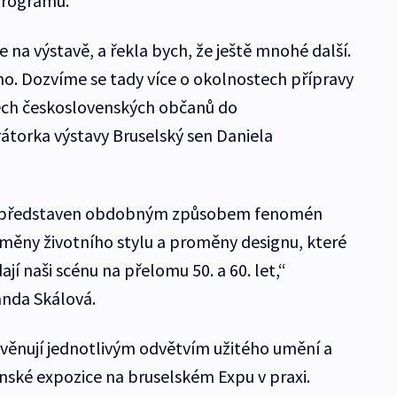
programů.
e na výstavě, a řekla bych, že ještě mnohé další.
ěno. Dozvíme se tady více o okolnostech přípravy
dech československých občanů do
urátorka výstavy Bruselský sen Daniela
 je představen obdobným způsobem fenomén
oměny životního stylu a proměny designu, které
ají naši scénu na přelomu 50. a 60. let,“
anda Skálová.
e věnují jednotlivým odvětvím užitého umění a
ské expozice na bruselském Expu v praxi.