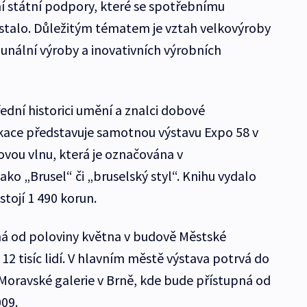
ní státní podpory, které se spotřebnímu
ostalo. Důležitým tématem je vztah velkovýroby
munální výroby a inovativních výrobních
ední historici umění a znalci dobové
likace představuje samotnou výstavu Expo 58 v
lovou vlnu, která je označována v
ko „Brusel“ či „bruselský styl“. Knihu vydalo
stojí 1 490 korun.
ná od poloviny května v budově Městské
ž 12 tisíc lidí. V hlavním městě výstava potrvá do
 Moravské galerie v Brně, kde bude přístupná od
009.