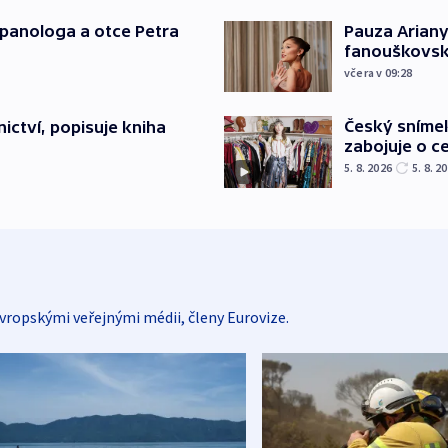
japanologa a otce Petra
Pauza Ariany
fanouškovsk
včera v 09:28
Český sníme
ictví, popisuje kniha
zabojuje o ce
5. 8. 2026
5. 8. 2
vropskými veřejnými médii, členy Eurovize.