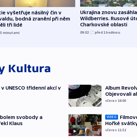
Ukrajina znovu zasáhla
cie vyšetřuje násilný čin v
Wildberries. Rusové úto
aldu, bodná zranění při něm
Charkovské oblasti
li tři lidé
09:02
před 1
hodinou
15
minutami
ky
Kultura
t v UNESCO třídenní akcí v
Album Revolv
Objevovali al
včera v 16:00
mbolem svobody a
Filmov
VIDEO
řekl Klaus
Hořké svátk
včera v 11:52