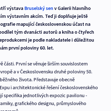
atří výstava
Bruselský sen
v Galerii hlavního
ím výstavním akcím. Teď ji doplňuje ještě
grafie mapující československou účast na
podílel tým dvanácti autorů a kniha o čtyřech
reprodukcemi je podle nakladatele i důležitou
ám první poloviny 60. let.
ě části. První se věnuje širším souvislostem
v Evropě a v Československu druhé poloviny 50.
tu běžného života. Představuje obecně
Expu i architektonické řešení československého
ují specifika jednotlivých expozic pavilonu -
keramiky, grafického designu, průmyslového