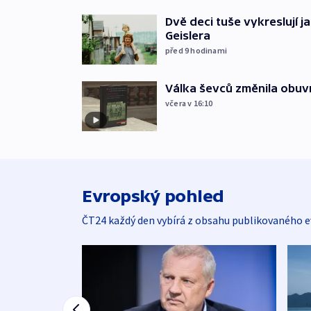
Dvě deci tuše vykreslují 
Geislera
před 9
hodinami
Válka ševců změnila obuvn
včera v 16:10
Evropský pohled
ČT24 každý den vybírá z obsahu publikovaného e