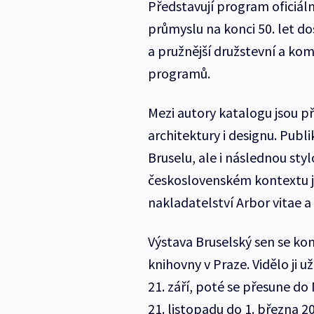
Představují program oficiál
průmyslu na konci 50. let d
a pružnější družstevní a ko
programů.
Mezi autory katalogu jsou př
architektury i designu. Pub
Bruselu, ale i následnou sty
československém kontextu ja
nakladatelství Arbor vitae a 
Výstava Bruselský sen se ko
knihovny v Praze. Vidělo ji u
21. září, poté se přesune do
21. listopadu do 1. března 2