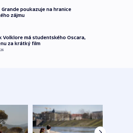
 Grande poukazuje na hranice
ého zájmu
k Volklore má studentského Oscara,
nu za krátký film
026