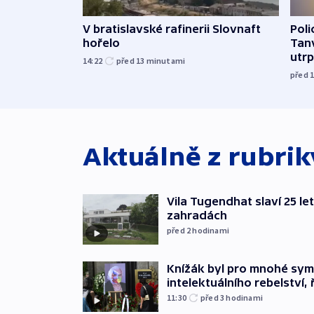
V bratislavské rafinerii Slovnaft
Poli
hořelo
Tanv
utrpě
14:22
před 13
minutami
před 
Aktuálně z rubri
Vila Tugendhat slaví 25 le
zahradách
před 2
hodinami
Knížák byl pro mnohé sy
intelektuálního rebelství, 
11:30
před 3
hodinami