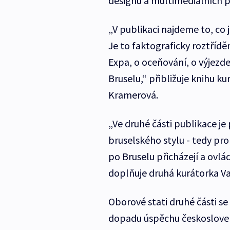
designu a multimediálních 
„V publikaci najdeme to, co j
Je to faktograficky roztříd
Expa, o oceňování, o výjez
Bruselu,“ přibližuje knihu k
Kramerová.
„Ve druhé části publikace
bruselského stylu - tedy pr
po Bruselu přicházejí a ovlád
doplňuje druhá kurátorka V
Oborové stati druhé části s
dopadu úspěchu českosloven