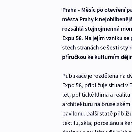
Praha - Měsíc po otevření p
města Prahy k nejoblíbenějš
rozsáhlá stejnojmenná mono
Expu 58. Na jejím vzniku se 
stech stranách se šesti sty 
příručkou ke kulturním dějin
Publikace je rozdělena na dv
Expo 58, přibližuje situaci 
let, politické klima a reali
architekturu na bruselském 
pavilonu. Další statě přibliž
textilu, skla, porcelánu a 