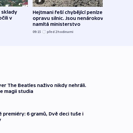
 sklady
Hejtmani řeší chybějící peníze na
VIDEO
čili v
opravu silnic. Jsou nenárokové,
stihn
namítá ministerstvo
však 
09:15
před 2
hodinami
před 2
er The Beatles naživo nikdy nehráli.
e magii studia
é premiéry: 6 gramů, Dvě deci tuše i
y