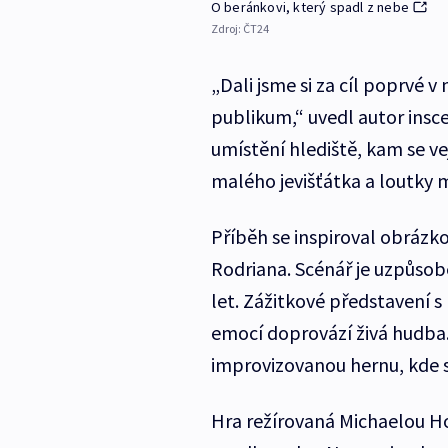
O beránkovi, který spadl z nebe
Zdroj:
ČT24
„Dali jsme si za cíl poprvé v
publikum,“ uvedl autor insc
umístění hlediště, kam se v
malého jevišťátka a loutky m
Příběh se inspiroval obráz
Rodriana. Scénář je uzpůsobe
let. Zážitkové představení
emocí doprovází živá hudba.
improvizovanou hernu, kde s
Hra režírovaná Michaelou H