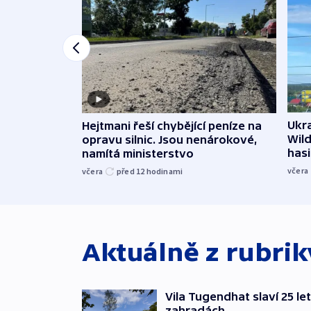
Ukra
Hejtmani řeší chybějící peníze na
Wild
opravu silnic. Jsou nenárokové,
hasi
namítá ministerstvo
včera
včera
před 12
hodinami
Aktuálně z rubri
Vila Tugendhat slaví 25 le
zahradách