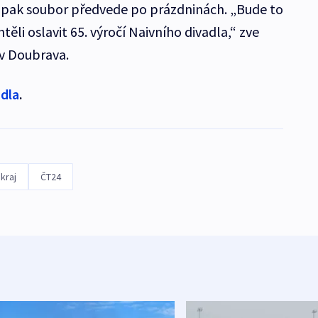
pak soubor předvede po prázdninách. „Bude to
ěli oslavit 65. výročí Naivního divadla,“ zve
av Doubrava.
adla
.
kraj
ČT24