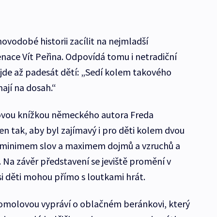
 novodobé historii zacílit na nejmladší
enace Vít Peřina. Odpovídá tomu i netradiční
ejde až padesát dětí: „Sedí kolem takového
ají na dosah.“
kovou knížkou německého autora Freda
n tak, aby byl zajímavý i pro děti kolem dvou
 s minimem slov a maximem dojmů a vzruchů a
 Na závěr představení se jeviště promění v
i děti mohou přímo s loutkami hrát.
omolovou vypráví o oblačném beránkovi, který