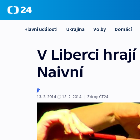
Hlavní události
Ukrajina
Volby
Domácí
V Liberci hraj
Naivní
jh
13. 2. 2014
13. 2. 2014
|
Zdroj:
ČT24