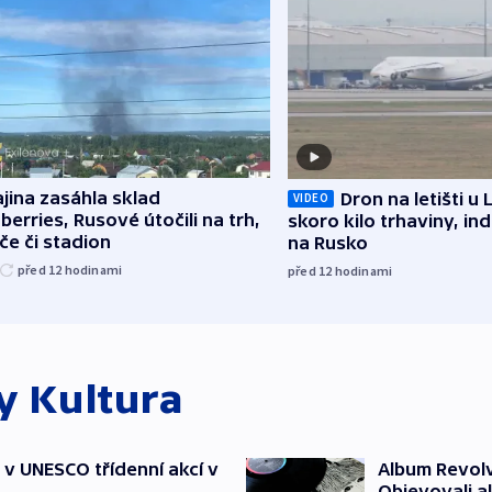
jina zasáhla sklad
Dron na letišti u 
VIDEO
berries, Rusové útočili na trh,
skoro kilo trhaviny, ind
če či stadion
na Rusko
před 12
hodinami
před 12
hodinami
ky
Kultura
t v UNESCO třídenní akcí v
Album Revolv
Objevovali al