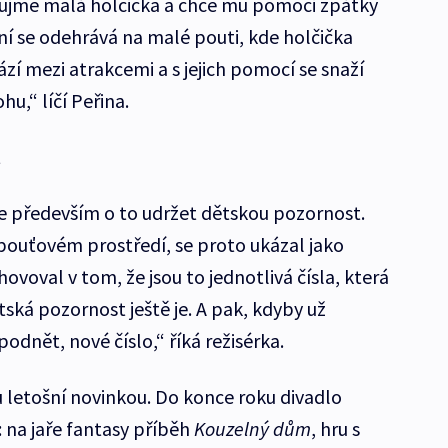
 ujme malá holčička a chce mu pomoci zpátky
í se odehrává na malé pouti, kde holčička
í mezi atrakcemi a s jejich pomocí se snaží
u,“ líčí Peřina.
t
e především o to udržet dětskou pozornost.
 pouťovém prostředí, se proto ukázal jako
ovoval v tom, že jsou to jednotlivá čísla, která
tská pozornost ještě je. A pak, kdyby už
odnět, nové číslo,“ říká režisérka.
u letošní novinkou. Do konce roku divadlo
 na jaře fantasy příběh
Kouzelný dům
, hru s