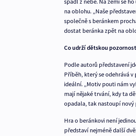
spadl z nebe. Na zemi se ho
na oblohu. „Naše představen
společně s beránkem procház
dostat beránka zpět na obloh
Co udrží dětskou pozornos
Podle autorů představení jd
Příběh, který se odehrává v
ideální. „Motiv pouti nám vyh
mají nějaké trvání, kdy ta dě
opadala, tak nastoupí nový p
Hra o beránkovi není jedino
představí nejméně další dvě: