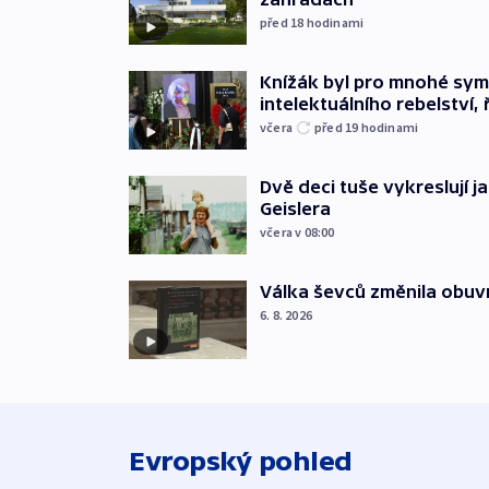
před 18
hodinami
Knížák byl pro mnohé sy
intelektuálního rebelství, 
včera
před 19
hodinami
Dvě deci tuše vykreslují 
Geislera
včera v 08:00
Válka ševců změnila obuvn
6. 8. 2026
Evropský pohled