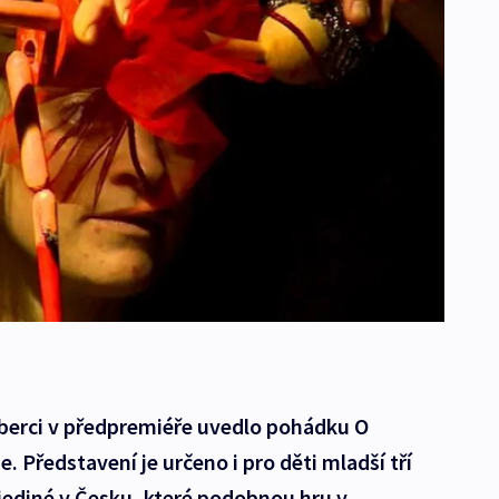
Liberci v předpremiéře uvedlo pohádku O
e. Představení je určeno i pro děti mladší tří
 jediné v Česku, které podobnou hru v