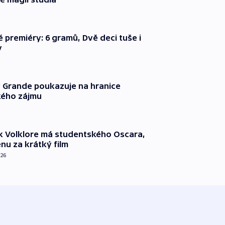
é premiéry: 6 gramů, Dvě deci tuše i
y
 Grande poukazuje na hranice
ého zájmu
k Volklore má studentského Oscara,
nu za krátký film
026