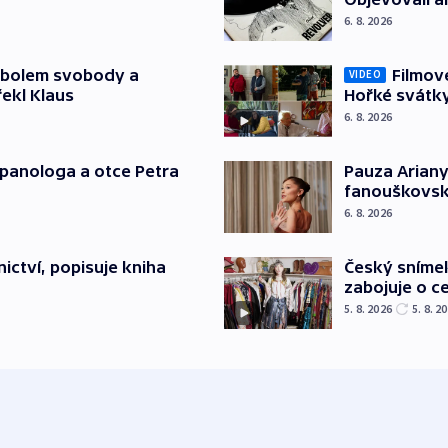
6. 8. 2026
mbolem svobody a
Filmov
VIDEO
řekl Klaus
Hořké svátk
6. 8. 2026
japanologa a otce Petra
Pauza Ariany
fanouškovsk
6. 8. 2026
Český sníme
ictví, popisuje kniha
zabojuje o ce
5. 8. 2026
5. 8. 2