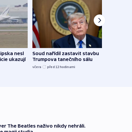
Lipska nesl
Soud nařídil zastavit stavbu
Žido
icie ukazují
Trumpova tanečního sálu
břehu
kriti
včera
před 12
hodinami
před 1
er The Beatles naživo nikdy nehráli.
e magii studia