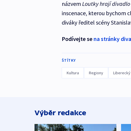
názvem
Loutky hrají divadlo
inscenace, kterou bychom cht
diváky ředitel scény Stanisl
Podívejte se
na stránky div
ŠTÍTKY
Kultura
Regiony
Liberecký 
Výběr redakce