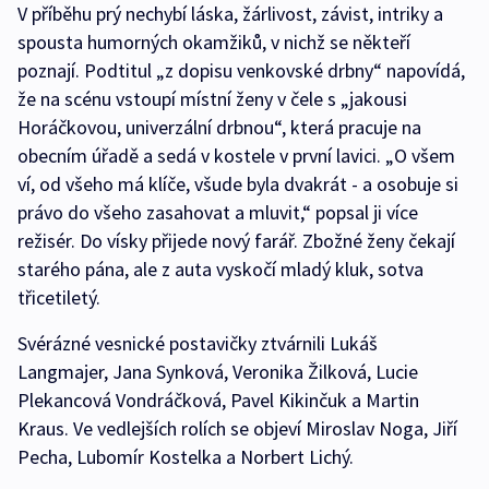
V příběhu prý nechybí láska, žárlivost, závist, intriky a
spousta humorných okamžiků, v nichž se někteří
poznají. Podtitul „z dopisu venkovské drbny“ napovídá,
že na scénu vstoupí místní ženy v čele s „jakousi
Horáčkovou, univerzální drbnou“, která pracuje na
obecním úřadě a sedá v kostele v první lavici. „O všem
ví, od všeho má klíče, všude byla dvakrát - a osobuje si
právo do všeho zasahovat a mluvit,“ popsal ji více
režisér. Do vísky přijede nový farář. Zbožné ženy čekají
starého pána, ale z auta vyskočí mladý kluk, sotva
třicetiletý.
Svérázné vesnické postavičky ztvárnili Lukáš
Langmajer, Jana Synková, Veronika Žilková, Lucie
Plekancová Vondráčková, Pavel Kikinčuk a Martin
Kraus. Ve vedlejších rolích se objeví Miroslav Noga, Jiří
Pecha, Lubomír Kostelka a Norbert Lichý.