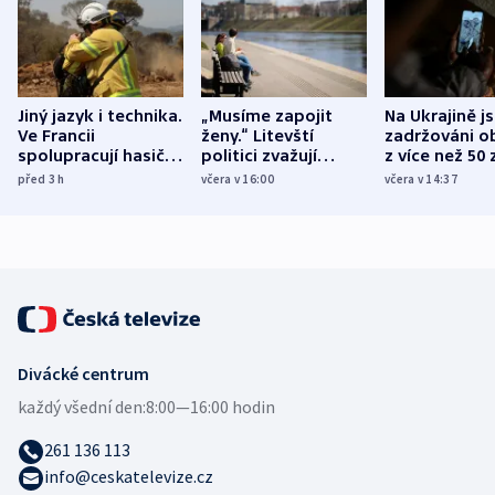
Jiný jazyk i technika.
„Musíme zapojit
Na Ukrajině j
Ve Francii
ženy.“ Litevští
zadržováni o
spolupracují hasiči z
politici zvažují
z více než 50 
různých zemí
dohodu o
Bojovali na s
před 3
h
včera v 16:00
včera v 14:37
demografii
Ruska
Divácké centrum
každý všední den:
8:00—16:00 hodin
261 136 113
info@ceskatelevize.cz