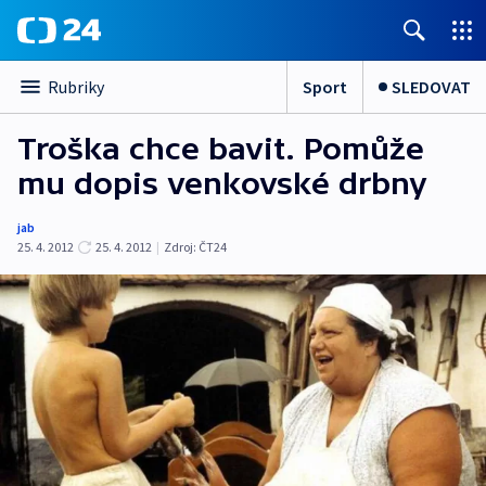
Sport
SLEDOVAT
Rubriky
Troška chce bavit. Pomůže
mu dopis venkovské drbny
jab
25. 4. 2012
25. 4. 2012
|
Zdroj:
ČT24