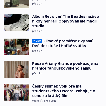
před 2
h
Album Revolver The Beatles naživo
nikdy nehráli. Objevovali ale magii
studia
před 2
h
Filmové premiéry: 6 gramů,
VIDEO
Dvě deci tuše i Hořké svátky
před 6
h
Pauza Ariany Grande poukazuje na
hranice fanouškovského zájmu
před 9
h
Český snímek Volklore má
studentského Oscara, zabojuje o
cenu za krátký film
včera
před 20
h