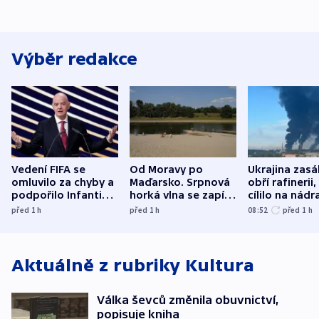
Výběr redakce
Vedení FIFA se
Od Moravy po
Ukrajina zasá
omluvilo za chyby a
Maďarsko. Srpnová
obří rafinerii
podpořilo Infantina.
horká vlna se zapíše
cílilo na nádra
UEFA trvá na
do dějin
autobus
před 1
h
před 1
h
08:52
před 1
h
bojkotu
klimatologie
Aktuálně z rubriky
Kultura
Válka ševců změnila obuvnictví,
popisuje kniha