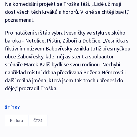
Na komediální projekt se Troška těší. „Lidé už mají
dost všech těch krváků a hororů. V kině se chtějí bavit,“
poznamenal.
Pro natáčení si štáb vybral vesničky ve stylu selského
baroka - Netolice, Pištín, Záboří a Dobčice. „Vesnička s
fiktivním názvem Babovřesky vznikla totiž přesmyčkou
obce Žabovřesky, kde můj asistent a spoluautor
scénáře Marek Kališ bydlí se svou rodinou. Nechybí
například místní drbna přezdívaná Božena Němcová i
další reálná jména, která jsem tak trochu přenesl do
děje,“ prozradil Troška.
ŠTÍTKY
Kultura
ČT24