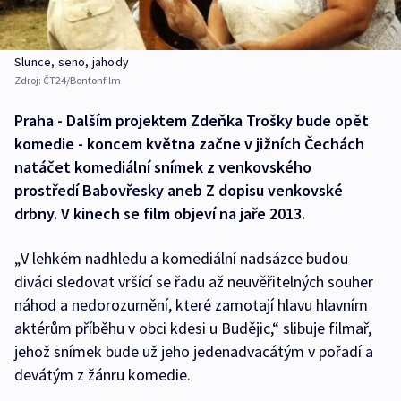
Slunce, seno, jahody
Zdroj:
ČT24/Bontonfilm
Praha - Dalším projektem Zdeňka Trošky bude opět
komedie - koncem května začne v jižních Čechách
natáčet komediální snímek z venkovského
prostředí Babovřesky aneb Z dopisu venkovské
drbny. V kinech se film objeví na jaře 2013.
„V lehkém nadhledu a komediální nadsázce budou
diváci sledovat vršící se řadu až neuvěřitelných souher
náhod a nedorozumění, které zamotají hlavu hlavním
aktérům příběhu v obci kdesi u Budějic,“ slibuje filmař,
jehož snímek bude už jeho jedenadvacátým v pořadí a
devátým z žánru komedie.