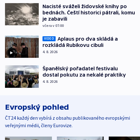
Nacisté sváželi židovské knihy po
bednách. Čeští historici pátrali, komu
je zabavili
včera v 07:00
Aplaus pro dva skládá a
VIDEO
rozkládá Rubikovu cibuli
4. 8. 2026
Španělský pořadatel festivalu
dostal pokutu za nekalé praktiky
4. 8. 2026
Evropský pohled
ČT24 každý den vybírá z obsahu publikovaného evropskými
veřejnými médii, členy Eurovize.