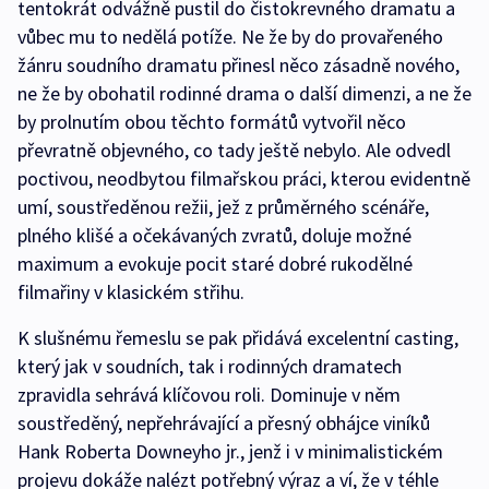
tentokrát odvážně pustil do čistokrevného dramatu a
vůbec mu to nedělá potíže. Ne že by do provařeného
žánru soudního dramatu přinesl něco zásadně nového,
ne že by obohatil rodinné drama o další dimenzi, a ne že
by prolnutím obou těchto formátů vytvořil něco
převratně objevného, co tady ještě nebylo. Ale odvedl
poctivou, neodbytou filmařskou práci, kterou evidentně
umí, soustředěnou režii, jež z průměrného scénáře,
plného klišé a očekávaných zvratů, doluje možné
maximum a evokuje pocit staré dobré rukodělné
filmařiny v klasickém střihu.
K slušnému řemeslu se pak přidává excelentní casting,
který jak v soudních, tak i rodinných dramatech
zpravidla sehrává klíčovou roli. Dominuje v něm
soustředěný, nepřehrávající a přesný obhájce viníků
Hank Roberta Downeyho jr., jenž i v minimalistickém
projevu dokáže nalézt potřebný výraz a ví, že v téhle