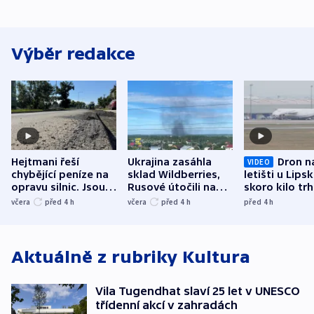
Výběr redakce
Hejtmani řeší
Ukrajina zasáhla
Dron n
VIDEO
chybějící peníze na
sklad Wildberries,
letišti u Lips
opravu silnic. Jsou
Rusové útočili na
skoro kilo trh
nenárokové, namítá
trh, hasiče či
indicie ukazuj
včera
před 4
h
včera
před 4
h
před 4
h
ministerstvo
stadion
Rusko
Aktuálně z rubriky
Kultura
Vila Tugendhat slaví 25 let v UNESCO
třídenní akcí v zahradách