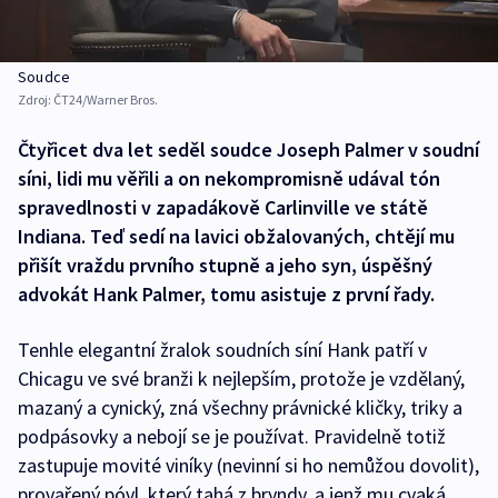
Soudce
Zdroj:
ČT24/Warner Bros.
Čtyřicet dva let seděl soudce Joseph Palmer v soudní
síni, lidi mu věřili a on nekompromisně udával tón
spravedlnosti v zapadákově Carlinville ve státě
Indiana. Teď sedí na lavici obžalovaných, chtějí mu
přišít vraždu prvního stupně a jeho syn, úspěšný
advokát Hank Palmer, tomu asistuje z první řady.
Tenhle elegantní žralok soudních síní Hank patří v
Chicagu ve své branži k nejlepším, protože je vzdělaný,
mazaný a cynický, zná všechny právnické kličky, triky a
podpásovky a nebojí se je používat. Pravidelně totiž
zastupuje movité viníky (nevinní si ho nemůžou dovolit),
provařený póvl, který tahá z bryndy, a jenž mu cvaká