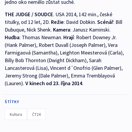
jedno oko nemělo zůstat suché.
THE JUDGE / SOUDCE
. USA 2014, 142 min., české
titulky, od 12 let, 2D.
Režie
: David Dobkin.
Scénář
: Bill
Dubuque, Nick Shenk.
Kamera
: Janusz Kaminski.
Hudba
: Thomas Newman.
Hrají
: Robert Downey Jr.
(Hank Palmer), Robert Duvall (Joseph Palmer), Vera
Farmigaová (Samantha), Leighton Meesterová (Carla),
Billy Bob Thornton (Dwight Dickham), Sarah
Lancasterová (Lisa), Vincent d´Onofrio (Glen Palmer),
Jeremy Strong (Dale Palmer), Emma Tremblayová
(Lauren).
V kinech od 23. října 2014
.
ŠTÍTKY
Kultura
ČT24