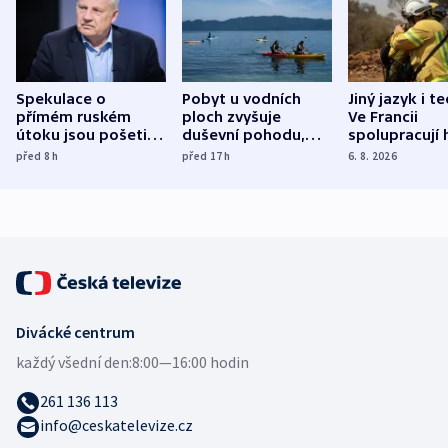
Spekulace o
Pobyt u vodních
Jiný jazyk i t
přímém ruském
ploch zvyšuje
Ve Francii
útoku jsou pošetilé,
duševní pohodu,
spolupracují h
míní estonský
ukázala
různých zemí
před 8
h
před 17
h
6. 8. 2026
bezpečnostní
mezinárodní studie
expert
Divácké centrum
každý všední den:
8:00—16:00 hodin
261 136 113
info@ceskatelevize.cz