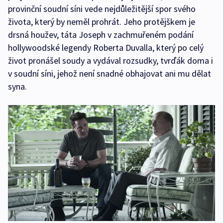
provinční soudní síni vede nejdůležitější spor svého
života, který by neměl prohrát. Jeho protějškem je
drsná houžev, táta Joseph v zachmuřeném podání
hollywoodské legendy Roberta Duvalla, který po celý
život pronášel soudy a vydával rozsudky, tvrďák doma i
v soudní síni, jehož není snadné obhajovat ani mu dělat
syna.