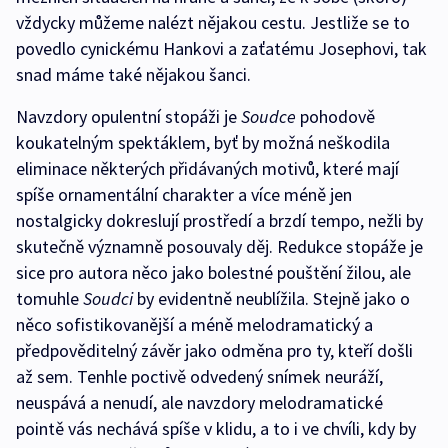
vždycky můžeme nalézt nějakou cestu. Jestliže se to
povedlo cynickému Hankovi a zaťatému Josephovi, tak
snad máme také nějakou šanci.
Navzdory opulentní stopáži je
Soudce
pohodově
koukatelným spektáklem, byť by možná neškodila
eliminace některých přidávaných motivů, které mají
spíše ornamentální charakter a více méně jen
nostalgicky dokreslují prostředí a brzdí tempo, nežli by
skutečně významně posouvaly děj. Redukce stopáže je
sice pro autora něco jako bolestné pouštění žilou, ale
tomuhle
Soudci
by evidentně neublížila. Stejně jako o
něco sofistikovanější a méně melodramatický a
předpověditelný závěr jako odměna pro ty, kteří došli
až sem. Tenhle poctivě odvedený snímek neuráží,
neuspává a nenudí, ale navzdory melodramatické
pointě vás nechává spíše v klidu, a to i ve chvíli, kdy by