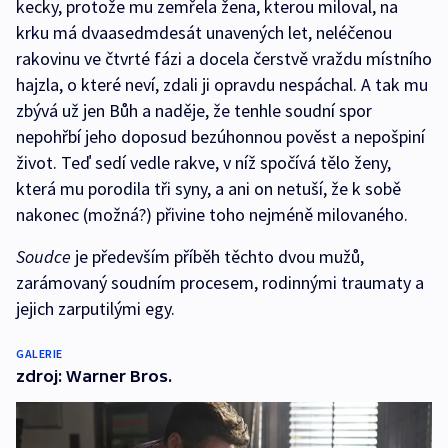
kecky, protože mu zemřela žena, kterou miloval, na
krku má dvaasedmdesát unavených let, neléčenou
rakovinu ve čtvrté fázi a docela čerstvě vraždu místního
hajzla, o které neví, zdali ji opravdu nespáchal. A tak mu
zbývá už jen Bůh a naděje, že tenhle soudní spor
nepohřbí jeho doposud bezúhonnou pověst a nepošpiní
život. Teď sedí vedle rakve, v níž spočívá tělo ženy,
která mu porodila tři syny, a ani on netuší, že k sobě
nakonec (možná?) přivine toho nejméně milovaného.
Soudce
je především příběh těchto dvou mužů,
zarámovaný soudním procesem, rodinnými traumaty a
jejich zarputilými egy.
GALERIE
zdroj: Warner Bros.