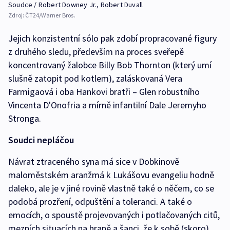
Soudce / Robert Downey Jr., Robert Duvall
Zdroj:
ČT24/Warner Bros.
Jejich konzistentní sólo pak zdobí propracované figury
z druhého sledu, především na proces sveřepě
koncentrovaný žalobce Billy Bob Thornton (který umí
slušně zatopit pod kotlem), zaláskovaná Vera
Farmigaová i oba Hankovi bratři – Glen robustního
Vincenta D'Onofria a mírně infantilní Dale Jeremyho
Stronga.
Soudci nepláčou
Návrat ztraceného syna má sice v Dobkinově
maloměstském aranžmá k Lukášovu evangeliu hodně
daleko, ale je v jiné rovině vlastně také o něčem, co se
podobá prozření, odpuštění a toleranci. A také o
emocích, o spoustě projevovaných i potlačovaných citů,
mezních situacích na hraně a šanci, že k sobě (skoro)