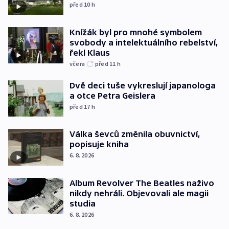
před 10
h
Knížák byl pro mnohé symbolem
svobody a intelektuálního rebelství,
řekl Klaus
včera
před 11
h
Dvě deci tuše vykreslují japanologa
a otce Petra Geislera
před 17
h
Válka ševců změnila obuvnictví,
popisuje kniha
6. 8. 2026
Album Revolver The Beatles naživo
nikdy nehráli. Objevovali ale magii
studia
6. 8. 2026