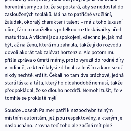
horentní sumy za to, že se postará, aby se nedostal do
zasloužených tepláků. Má na to patřičné vzdělání,
žaludek, okoralý charakter i talent – má z toho luxusní
dům, fáro a manželku s prdelkou roztleskávačky před
maturitou. A všichni jsou spokojení, všechno je, jak má
být, až na ženu, která mu zahnula, takže jí do rozvodu
dovolí akorát tak zalévat hortenzie. Ale potom mu
přišla zpráva o úmrtí mámy, proto vyrazil do rodné díry
v Indianě, ze které kdysi zdrhnul za lepším a kam se už
nikdy nechtěl vrátit. Čekali ho tam dva bráchové, jedná
stará láska a táta, který ho dlouhodobě nemusí, takže
předpokládal, že se dlouho nezdrží. Nemohl tušit, že v
tomhle se proklatě mýlí.
Soudce Joseph Palmer patří k nezpochybnitelným
místním autoritám, jež jsou respektovány, a kterým je
nasloucháno. Zrovna teď toho ale začíná mít plné