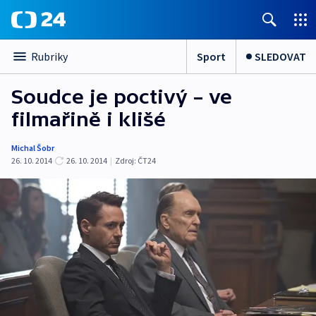
Sport
SLEDOVAT
Rubriky
Soudce je poctivý – ve
filmařině i klišé
Michal Šobr
26. 10. 2014
26. 10. 2014
|
Zdroj:
ČT24