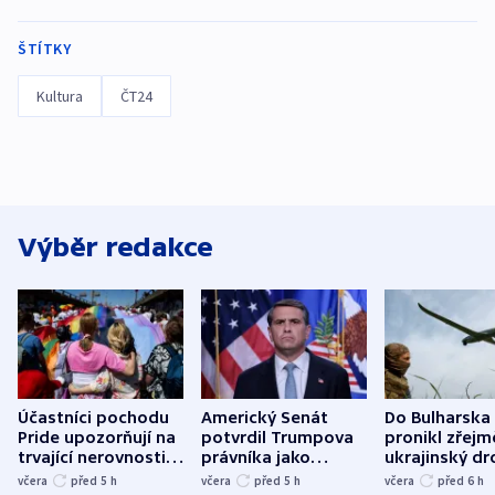
ŠTÍTKY
Kultura
ČT24
Výběr redakce
Účastníci pochodu
Americký Senát
Do Bulharska
Pride upozorňují na
potvrdil Trumpova
pronikl zřejm
trvající nerovnosti i
právníka jako
ukrajinský dr
společenskou
ministra
explodoval k
včera
před 5
h
včera
před 5
h
včera
před 6
h