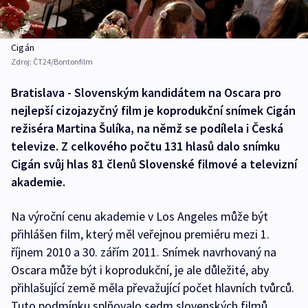
Cigán
Zdroj:
ČT24/Bontonfilm
Bratislava - Slovenským kandidátem na Oscara pro
nejlepší cizojazyčný film je koprodukční snímek Cigán
režiséra Martina Šulíka, na němž se podílela i Česká
televize. Z celkového počtu 131 hlasů dalo snímku
Cigán svůj hlas 81 členů Slovenské filmové a televizní
akademie.
Na výroční cenu akademie v Los Angeles může být
přihlášen film, který měl veřejnou premiéru mezi 1.
říjnem 2010 a 30. zářím 2011. Snímek navrhovaný na
Oscara může být i koprodukční, je ale důležité, aby
přihlašující země měla převažující počet hlavních tvůrců.
Tuto podmínku splňovalo sedm slovenských filmů.