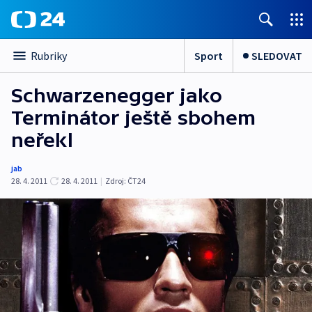
Sport
SLEDOVAT
Rubriky
Schwarzenegger jako
Terminátor ještě sbohem
neřekl
jab
28. 4. 2011
28. 4. 2011
|
Zdroj:
ČT24