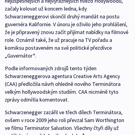
nejúspěšnějších a nejvýraznějších hvězd Hollywoodu,
začaly kolovat už koncem ledna, kdy
Schwarzeneggerovi skončil druhý mandát na postu
guvernéra Kalifornie. V únoru je oživilo jeho prohlášení,
že je připravený znovu začít přijímat nabídky na filmové
role. Oznámil také, že už pracuje na TV pořadu a
komiksu postaveném na své politické přezdívce
„Guvernátor“.
Podle informovaných zdrojů tento týden
Schwarzeneggerova agentura Creative Arts Agency
(CAA) předložila návrh ohledně nového Terminátora
velkým hollywoodským studiím. CAA nicméně tyto
zprávy odmítla komentovat.
Schwarzenegger zazářil ve třech dílech Terminátora,
ovšem v roce 2009 jeho roli převzal Sam Worthington
ve filmu Terminator Salvation. Všechny čtyři díly už