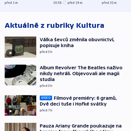
varuje Bartošek
letadle ohroženém
hasičům fina
před 1
m
10:56
před 19
m
před 32
m
v Lipsku dronem
techniku i ak
byla munice
Aktuálně z rubriky
Kultura
Válka ševců změnila obuvnictví,
popisuje kniha
před 3
h
Album Revolver The Beatles naživo
nikdy nehráli. Objevovali ale magii
studia
před 3
h
Filmové premiéry: 6 gramů,
VIDEO
Dvě deci tuše i Hořké svátky
před 7
h
Pauza Ariany Grande poukazuje na