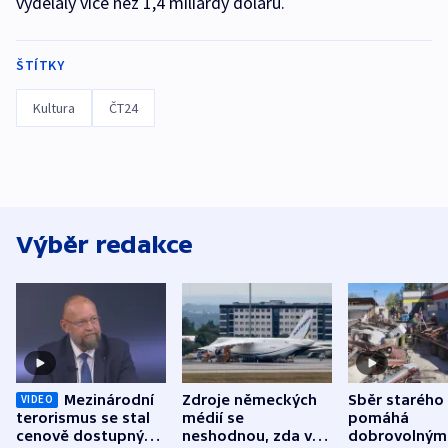
vydělaly více než 1,4 miliardy dolarů.
ŠTÍTKY
Kultura
ČT24
Výběr redakce
Mezinárodní
Zdroje německých
Sběr starého
VIDEO
terorismus se stal
médií se
pomáhá
cenově dostupným,
neshodnou, zda v
dobrovolným