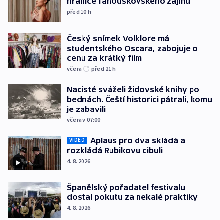
hranice fanouškovského zájmu
před 10
h
Český snímek Volklore má
studentského Oscara, zabojuje o
cenu za krátký film
včera
před 21
h
Nacisté sváželi židovské knihy po
bednách. Čeští historici pátrali, komu
je zabavili
včera v 07:00
Aplaus pro dva skládá a
VIDEO
rozkládá Rubikovu cibuli
4. 8. 2026
Španělský pořadatel festivalu
dostal pokutu za nekalé praktiky
4. 8. 2026