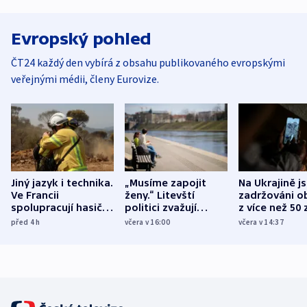
Evropský pohled
ČT24 každý den vybírá z obsahu publikovaného evropskými
veřejnými médii, členy Eurovize.
Jiný jazyk i technika.
„Musíme zapojit
Na Ukrajině j
Ve Francii
ženy.“ Litevští
zadržováni o
spolupracují hasiči z
politici zvažují
z více než 50 
různých zemí
dohodu o
Bojovali na s
před 4
h
včera v 16:00
včera v 14:37
demografii
Ruska