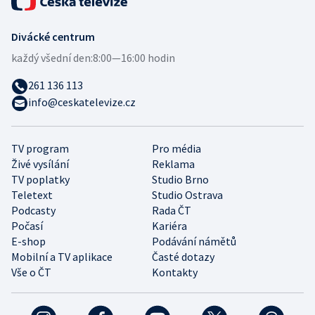
Divácké centrum
každý všední den:
8:00—16:00 hodin
261 136 113
info@ceskatelevize.cz
TV program
Pro média
Živé vysílání
Reklama
TV poplatky
Studio Brno
Teletext
Studio Ostrava
Podcasty
Rada ČT
Počasí
Kariéra
E-shop
Podávání námětů
Mobilní a TV aplikace
Časté dotazy
Vše o ČT
Kontakty