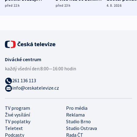
dohodu o
Bojovali na straně
nekalé prakti
před 22
h
před 23
h
4. 8. 2026
demografii
Ruska
Divácké centrum
každý všední den:
8:00—16:00 hodin
261 136 113
info@ceskatelevize.cz
TV program
Pro média
Živé vysílání
Reklama
TV poplatky
Studio Brno
Teletext
Studio Ostrava
Podcasty
Rada ČT