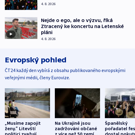
4. 8. 2026
Nejde o ego, ale o výzvu, říká
Ztracený ke koncertu na Letenské
pláni
4. 8. 2026
Evropský pohled
ČT24 každý den vybírá z obsahu publikovaného evropskými
veřejnými médii, členy Eurovize.
„Musíme zapojit
Na Ukrajině jsou
Španělský
ženy.“ Litevští
zadržováni občané
pořadatel fes
politici zvažují
z více než 50 zemí.
dostal pokut