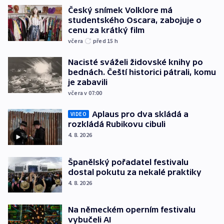
Český snímek Volklore má
studentského Oscara, zabojuje o
cenu za krátký film
včera
před 15
h
Nacisté sváželi židovské knihy po
bednách. Čeští historici pátrali, komu
je zabavili
včera v 07:00
Aplaus pro dva skládá a
VIDEO
rozkládá Rubikovu cibuli
4. 8. 2026
Španělský pořadatel festivalu
dostal pokutu za nekalé praktiky
4. 8. 2026
Na německém operním festivalu
vybučeli AI