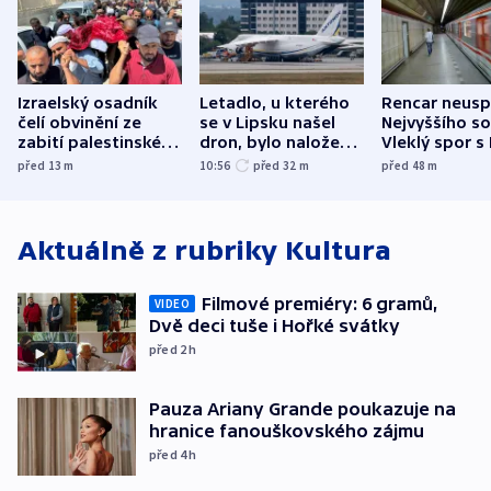
Izraelský osadník
Letadlo, u kterého
Rencar neusp
čelí obvinění ze
se v Lipsku našel
Nejvyššího s
zabití palestinského
dron, bylo naložené
Vleklý spor s
aktivisty
municí, píší média
reklamní plo
před 13
m
10:56
před 32
m
před 48
m
končí
Aktuálně z rubriky
Kultura
Filmové premiéry: 6 gramů,
VIDEO
Dvě deci tuše i Hořké svátky
před 2
h
Pauza Ariany Grande poukazuje na
hranice fanouškovského zájmu
před 4
h