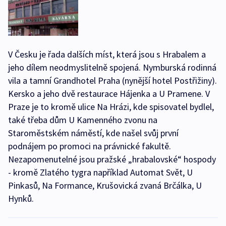
V Česku je řada dalších míst, která jsou s Hrabalem a
jeho dílem neodmyslitelně spojená. Nymburská rodinná
vila a tamní Grandhotel Praha (nynější hotel Postřižiny).
Kersko a jeho dvě restaurace Hájenka a U Pramene. V
Praze je to kromě ulice Na Hrázi, kde spisovatel bydlel,
také třeba dům U Kamenného zvonu na
Staroměstském náměstí, kde našel svůj první
podnájem po promoci na právnické fakultě.
Nezapomenutelné jsou pražské „hrabalovské“ hospody
- kromě Zlatého tygra například Automat Svět, U
Pinkasů, Na Formance, Krušovická zvaná Brčálka, U
Hynků.