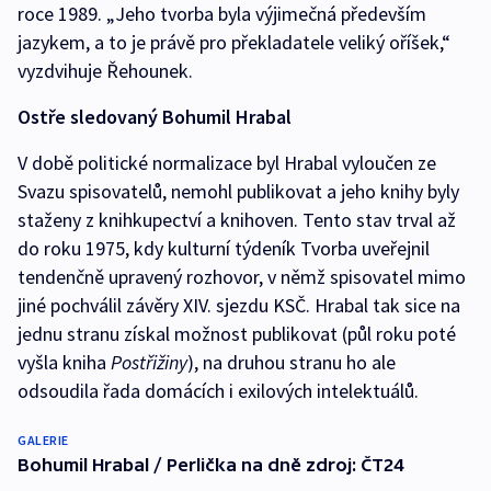
roce 1989. „Jeho tvorba byla výjimečná především
jazykem, a to je právě pro překladatele veliký oříšek,“
vyzdvihuje Řehounek.
Ostře sledovaný Bohumil Hrabal
V době politické normalizace byl Hrabal vyloučen ze
Svazu spisovatelů, nemohl publikovat a jeho knihy byly
staženy z knihkupectví a knihoven. Tento stav trval až
do roku 1975, kdy kulturní týdeník Tvorba uveřejnil
tendenčně upravený rozhovor, v němž spisovatel mimo
jiné pochválil závěry XIV. sjezdu KSČ. Hrabal tak sice na
jednu stranu získal možnost publikovat (půl roku poté
vyšla kniha
Postřižiny
), na druhou stranu ho ale
odsoudila řada domácích i exilových intelektuálů.
GALERIE
Bohumil Hrabal / Perlička na dně zdroj: ČT24