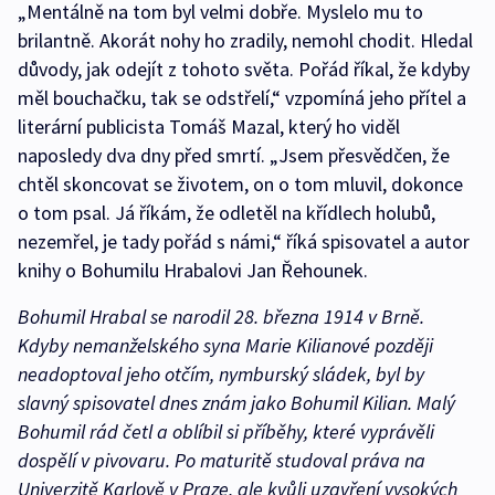
„Mentálně na tom byl velmi dobře. Myslelo mu to
brilantně. Akorát nohy ho zradily, nemohl chodit. Hledal
důvody, jak odejít z tohoto světa. Pořád říkal, že kdyby
měl bouchačku, tak se odstřelí,“ vzpomíná jeho přítel a
literární publicista Tomáš Mazal, který ho viděl
naposledy dva dny před smrtí. „Jsem přesvědčen, že
chtěl skoncovat se životem, on o tom mluvil, dokonce
o tom psal. Já říkám, že odletěl na křídlech holubů,
nezemřel, je tady pořád s námi,“ říká spisovatel a autor
knihy o Bohumilu Hrabalovi Jan Řehounek.
Bohumil Hrabal se narodil 28. března 1914 v Brně.
Kdyby nemanželského syna Marie Kilianové později
neadoptoval jeho otčím, nymburský sládek, byl by
slavný spisovatel dnes znám jako Bohumil Kilian. Malý
Bohumil rád četl a oblíbil si příběhy, které vyprávěli
dospělí v pivovaru. Po maturitě studoval práva na
Univerzitě Karlově v Praze, ale kvůli uzavření vysokých