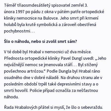
Téměř třiaosmdesátiletý spisovatel zemřel 3.
února 1997 po pádu z okna v pátém patře ortopedické
kliniky nemocnice na Bulovce. Jeho smrt při krmení
holubů byla krutě symbolická a zároveň obestřená
pochybnostmi…
Šlo o náhodu, nebo si zvolil smrt sám?
V té době byl Hrabal v nemocnici už dva měsíce.
Přednosta ortopedické kliniky Pavel Dungl uvedl: „Jeho
nejvážnější nemoc se jmenovala stáří… Byl stižený
povšechnou artrózou.“ Podle Dungla byl Hrabal ráno
osudného dne v dobré náladě. Na druhou stranu ale v
posledním období trpěl také depresivními stavy a o
smrti hovořil. Policie případ označila za nešťastnou
náhodu.
Řada Hrabalových přátel si myslí, že šlo o sebevraždu.