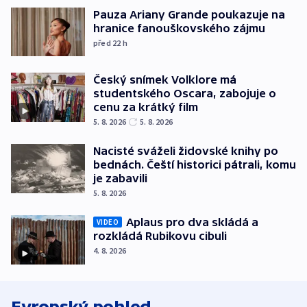
Pauza Ariany Grande poukazuje na
hranice fanouškovského zájmu
před 22
h
Český snímek Volklore má
studentského Oscara, zabojuje o
cenu za krátký film
5. 8. 2026
5. 8. 2026
Nacisté sváželi židovské knihy po
bednách. Čeští historici pátrali, komu
je zabavili
5. 8. 2026
Aplaus pro dva skládá a
VIDEO
rozkládá Rubikovu cibuli
4. 8. 2026
Evropský pohled