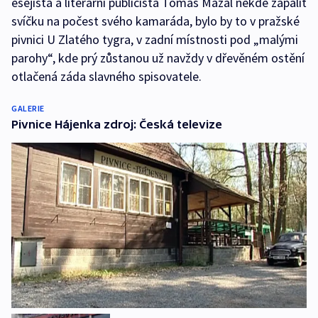
esejista a literární publicista Tomáš Mazal někde zapálit
svíčku na počest svého kamaráda, bylo by to v pražské
pivnici U Zlatého tygra, v zadní místnosti pod „malými
parohy“, kde prý zůstanou už navždy v dřevěném ostění
otlačená záda slavného spisovatele.
GALERIE
Pivnice Hájenka zdroj: Česká televize