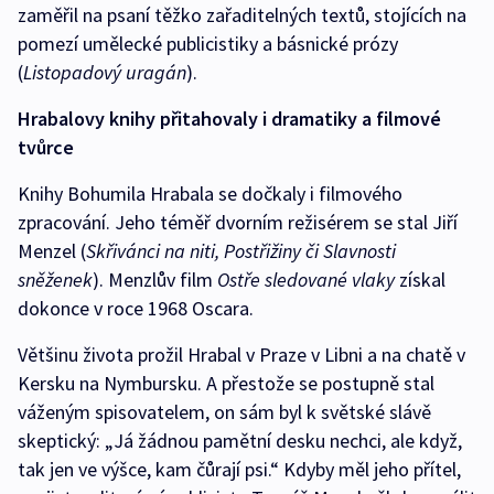
zaměřil na psaní těžko zařaditelných textů, stojících na
pomezí umělecké publicistiky a básnické prózy
(
Listopadový uragán
).
Hrabalovy knihy přitahovaly i dramatiky a filmové
tvůrce
Knihy Bohumila Hrabala se dočkaly i filmového
zpracování. Jeho téměř dvorním režisérem se stal Jiří
Menzel (
Skřivánci na niti, Postřižiny či Slavnosti
sněženek
). Menzlův film
Ostře sledované vlaky
získal
dokonce v roce 1968 Oscara.
Většinu života prožil Hrabal v Praze v Libni a na chatě v
Kersku na Nymbursku. A přestože se postupně stal
váženým spisovatelem, on sám byl k světské slávě
skeptický: „Já žádnou pamětní desku nechci, ale když,
tak jen ve výšce, kam čůrají psi.“ Kdyby měl jeho přítel,