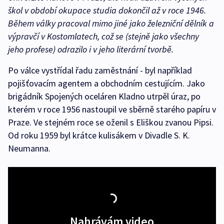
škol v období okupace studia dokončil až v roce 1946.
Během války pracoval mimo jiné jako železniční dělník a
výpravčí v Kostomlatech, což se (stejně jako všechny
jeho profese) odrazilo i v jeho literární tvorbě.
Po válce vystřídal řadu zaměstnání - byl například
pojišťovacím agentem a obchodním cestujícím. Jako
brigádník Spojených oceláren Kladno utrpěl úraz, po
kterém v roce 1956 nastoupil ve sběrně starého papíru v
Praze. Ve stejném roce se oženil s Eliškou zvanou Pipsi.
Od roku 1959 byl krátce kulisákem v Divadle S. K.
Neumanna.
Nahrávám video