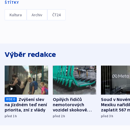
ŠTÍTKY
Kultura
Archiv
ČT24
Výběr redakce
Zvýšení slev
Opilých řidičů
Soud v Nové
VIDEO
na jízdném teď není
nemotorových
Mexiku nařídi
priorita, zní z vlády
vozidel skokově
zaplatit 567 
přibylo, nejvíc ve
dolarů kvůli 
před 1
h
před 2
h
před 3
h
středních Čechách
způsobené d