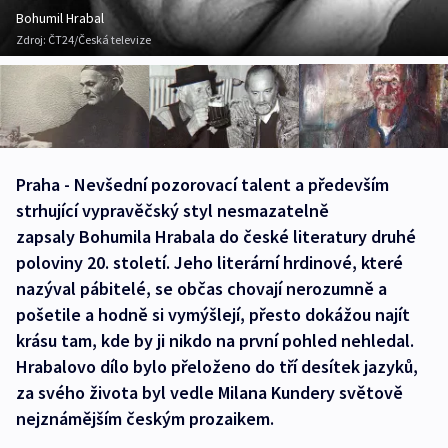
Bohumil Hrabal
Zdroj:
ČT24/Česká televize
Praha - Nevšední pozorovací talent a především
strhující vypravěčský styl nesmazatelně
zapsaly Bohumila Hrabala do české literatury druhé
poloviny 20. století. Jeho literární hrdinové, které
nazýval pábitelé, se občas chovají nerozumně a
pošetile a hodně si vymýšlejí, přesto dokážou najít
krásu tam, kde by ji nikdo na první pohled nehledal.
Hrabalovo dílo bylo přeloženo do tří desítek jazyků,
za svého života byl vedle Milana Kundery světově
nejznámějším českým prozaikem.