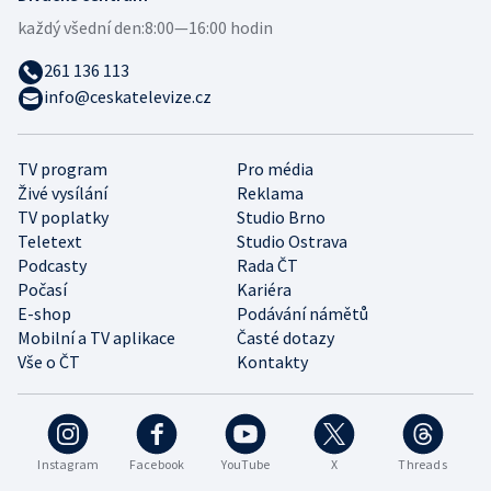
každý všední den:
8:00—16:00 hodin
261 136 113
info@ceskatelevize.cz
TV program
Pro média
Živé vysílání
Reklama
TV poplatky
Studio Brno
Teletext
Studio Ostrava
Podcasty
Rada ČT
Počasí
Kariéra
E-shop
Podávání námětů
Mobilní a TV aplikace
Časté dotazy
Vše o ČT
Kontakty
Instagram
Facebook
YouTube
X
Threads