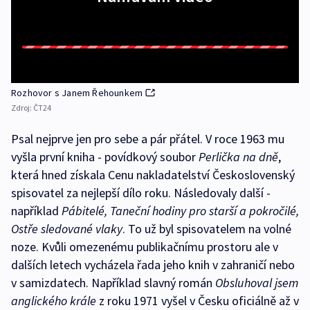
Rozhovor s Janem Řehounkem
Zdroj:
ČT24
Psal nejprve jen pro sebe a pár přátel. V roce 1963 mu
vyšla první kniha - povídkový soubor
Perlička na dně
,
která hned získala Cenu nakladatelství Československý
spisovatel za nejlepší dílo roku. Následovaly další -
například
Pábitelé, Taneční hodiny pro starší a pokročilé,
Ostře sledované vlaky
. To už byl spisovatelem na volné
noze. Kvůli omezenému publikačnímu prostoru ale v
dalších letech vycházela řada jeho knih v zahraničí nebo
v samizdatech. Například slavný román
Obsluhoval jsem
anglického krále
z roku 1971 vyšel v Česku oficiálně až v