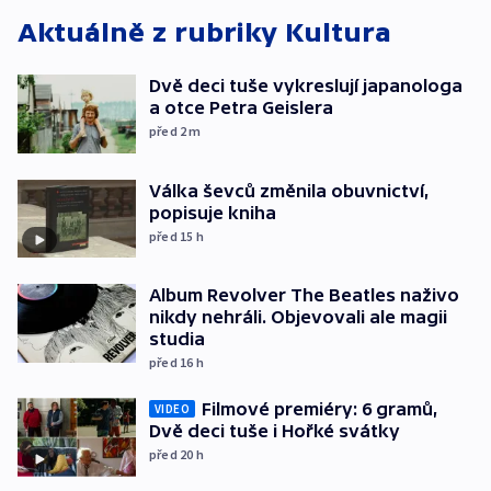
Aktuálně z rubriky
Kultura
Dvě deci tuše vykreslují japanologa
a otce Petra Geislera
před 2
m
Válka ševců změnila obuvnictví,
popisuje kniha
před 15
h
Album Revolver The Beatles naživo
nikdy nehráli. Objevovali ale magii
studia
před 16
h
Filmové premiéry: 6 gramů,
VIDEO
Dvě deci tuše i Hořké svátky
před 20
h