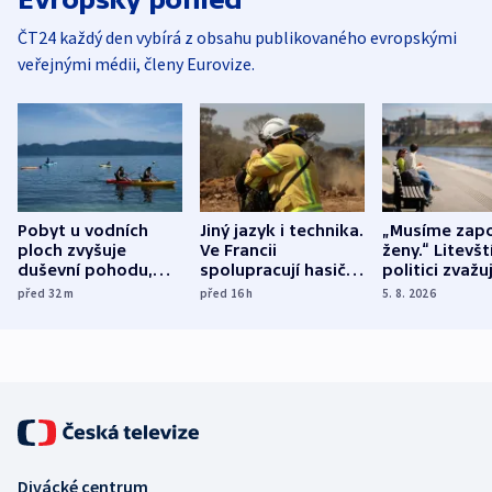
ČT24 každý den vybírá z obsahu publikovaného evropskými
veřejnými médii, členy Eurovize.
Pobyt u vodních
Jiný jazyk i technika.
„Musíme zapo
ploch zvyšuje
Ve Francii
ženy.“ Litevšt
duševní pohodu,
spolupracují hasiči z
politici zvažuj
ukázala
různých zemí
dohodu o
před 32
m
před 16
h
5. 8. 2026
mezinárodní studie
demografii
Divácké centrum