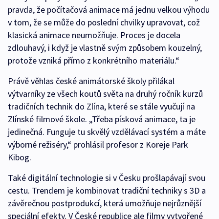
pravda, že počítačová animace má jednu velkou výhodu
v tom, že se může do poslední chvilky upravovat, což
klasická animace neumožňuje. Proces je docela
zdlouhavý, i když je vlastně svým způsobem kouzelný,
protože vzniká přímo z konkrétního materiálu.“
Právě věhlas české animátorské školy přilákal
výtvarníky ze všech koutů světa na druhý ročník kurzů
tradičních technik do Zlína, které se stále vyučují na
Zlínské filmové škole. „Třeba písková animace, ta je
jedinečná. Funguje tu skvělý vzdělávací systém a máte
výborné režiséry,“ prohlásil profesor z Koreje Park
Kibog.
Také digitální technologie si v Česku prošlapávají svou
cestu. Trendem je kombinovat tradiční techniky s 3D a
závěrečnou postprodukcí, která umožňuje nejrůznější
speciální efekty. V České republice ale filmy vytvořené