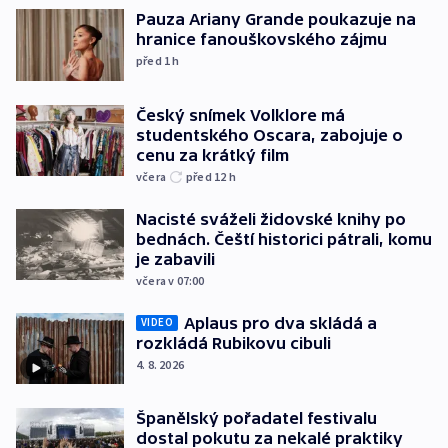
Pauza Ariany Grande poukazuje na
hranice fanouškovského zájmu
před 1
h
Český snímek Volklore má
studentského Oscara, zabojuje o
cenu za krátký film
včera
před 12
h
Nacisté sváželi židovské knihy po
bednách. Čeští historici pátrali, komu
je zabavili
včera v 07:00
Aplaus pro dva skládá a
VIDEO
rozkládá Rubikovu cibuli
4. 8. 2026
Španělský pořadatel festivalu
dostal pokutu za nekalé praktiky