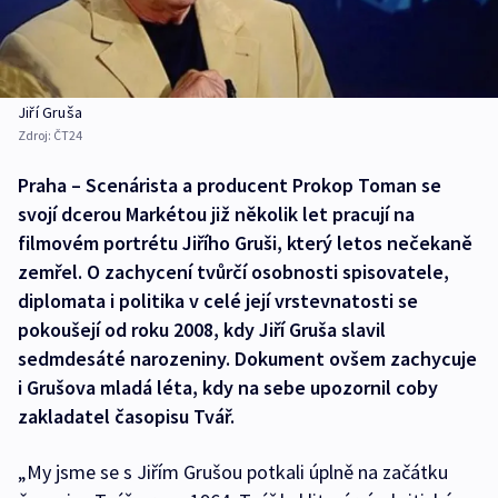
Jiří Gruša
Zdroj:
ČT24
Praha – Scenárista a producent Prokop Toman se
svojí dcerou Markétou již několik let pracují na
filmovém portrétu Jiřího Gruši, který letos nečekaně
zemřel. O zachycení tvůrčí osobnosti spisovatele,
diplomata i politika v celé její vrstevnatosti se
pokoušejí od roku 2008, kdy Jiří Gruša slavil
sedmdesáté narozeniny. Dokument ovšem zachycuje
i Grušova mladá léta, kdy na sebe upozornil coby
zakladatel časopisu Tvář.
„My jsme se s Jiřím Grušou potkali úplně na začátku