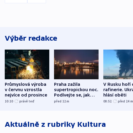
Výběr redakce
Průmyslová výroba
Praha zažila
V Rusku hoří 
v červnu vzrostla
supertropickou noc.
rafinerie. Ukr
nejvíce od prosince
Podívejte se, jak
hlásí oběti
bylo u vás
10:10
právě teď
před 12
m
08:52
před 24
Aktuálně z rubriky
Kultura