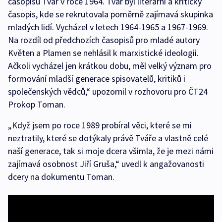
časopisu Tvář v roce 1964. Tvář byl literární a kritický
časopis, kde se rekrutovala poměrně zajímavá skupinka
mladých lidí. Vycházel v letech 1964-1965 a 1967-1969.
Na rozdíl od předchozích časopisů pro mladé autory
Květen a Plamen se nehlásil k marxistické ideologii.
Ačkoli vycházel jen krátkou dobu, měl velký význam pro
formování mladší generace spisovatelů, kritiků i
společenských vědců,“ upozornil v rozhovoru pro ČT24
Prokop Toman.
„Když jsem po roce 1989 probíral věci, které se mi
neztratily, které se dotýkaly právě Tváře a vlastně celé
naší generace, tak si moje dcera všimla, že je mezi námi
zajímavá osobnost Jiří Gruša,“ uvedl k angažovanosti
dcery na dokumentu Toman.