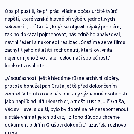
Oba připustili, že při práci vládne občas určité tvůrčí
napětí, které vzniká hlavně při výběru jednotlivých
sekvencí. „Jiří Gruša, když se objevil nějaký problém,
tak ho dokázal pojmenovat, následně ho analyzoval,
navrhl řešení a nakonec i realizaci. Snažíme se ve filmu
zachytit jeho důležitá rozhodnutí, která ovlivnila
nejenom jeho život, ale i celou naší společnost,“
konkretizoval otec.
„V současnosti ještě hledáme různé archivní záběry,
protože bohužel pan Gruša ještě před dokončením
zemřel. V tomto roce nás opustily významné osobnosti
jako například Jiří Dienstbier, Arnošt Lustig, Jiří Gruša,
Václav Havel a další, bylo by dobré na ně nezapomenout
a stále vnímat jejich odkaz, i z toho důvodu chceme
dokument o Jiřím Grušovi dokončit,“ uzavřela rozhovor
dcera.