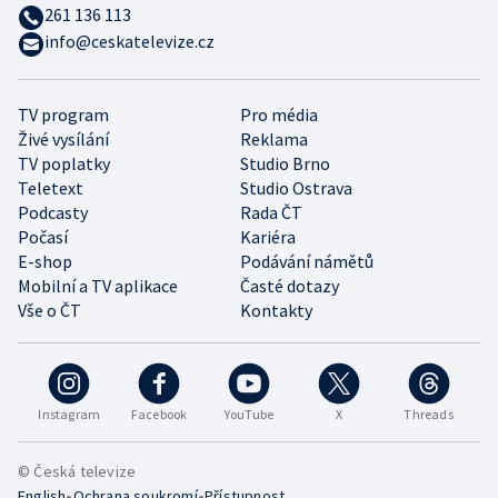
261 136 113
info@ceskatelevize.cz
TV program
Pro média
Živé vysílání
Reklama
TV poplatky
Studio Brno
Teletext
Studio Ostrava
Podcasty
Rada ČT
Počasí
Kariéra
E-shop
Podávání námětů
Mobilní a TV aplikace
Časté dotazy
Vše o ČT
Kontakty
Instagram
Facebook
YouTube
X
Threads
© Česká televize
•
•
English
Ochrana soukromí
Přístupnost