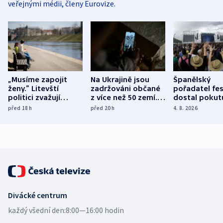
veřejnými médii, členy Eurovize.
„Musíme zapojit
Na Ukrajině jsou
Španělský
ženy.“ Litevští
zadržováni občané
pořadatel fes
politici zvažují
z více než 50 zemí.
dostal pokut
dohodu o
Bojovali na straně
nekalé prakti
před 18
h
před 20
h
4. 8. 2026
demografii
Ruska
Divácké centrum
každý všední den:
8:00—16:00 hodin