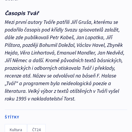
Časopis Tvář
Mezi první autory Tváře patřili Jiří Gruša, kterému se
podařilo časopis pod křídly Svazu spisovatelů založit,
dále zde publikovali Petr Kabeš, Jan Lopatka, Jiří
Pištora, později Bohumil Doležal, Václav Havel, Zbyněk
Hejda, Věra Linhartová, Emanuel Mandler, Jan Nedvěd,
Jiří Němec a další. Kromě původních textů básnických,
prozaických i odborných otiskovala Tvář i překlady,
recenze atd. Název se odvolával na báseň F. Halase
„Tvář“ a programem byla neideologická poezie a
literatura. Velký výbor z textů otištěných v Tváři vyšel
roku 1995 v nakladatelství Torst.
ŠTÍTKY
Kultura
ČT24