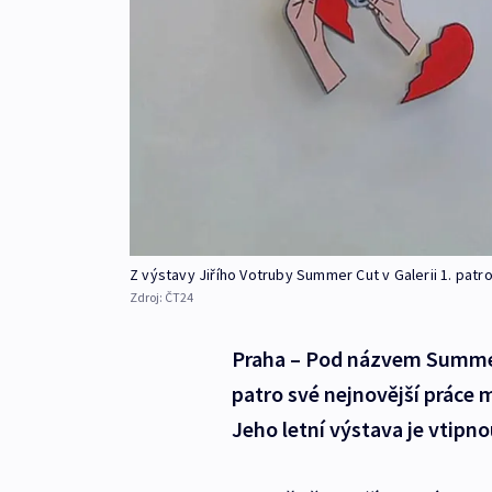
Z výstavy Jiřího Votruby Summer Cut v Galerii 1. patr
Zdroj:
ČT24
Praha – Pod názvem Summer C
patro své nejnovější práce ma
Jeho letní výstava je vtipno