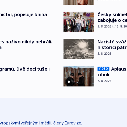
Český sníme
ictví, popisuje kniha
zabojuje o ce
5. 8. 2026
5. 8. 2
Nacisté sváž
s naživo nikdy nehráli.
historici pátr
a
5. 8. 2026
Aplaus
gramů, Dvě deci tuše i
VIDEO
cibuli
4. 8. 2026
vropskými veřejnými médii, členy Eurovize.