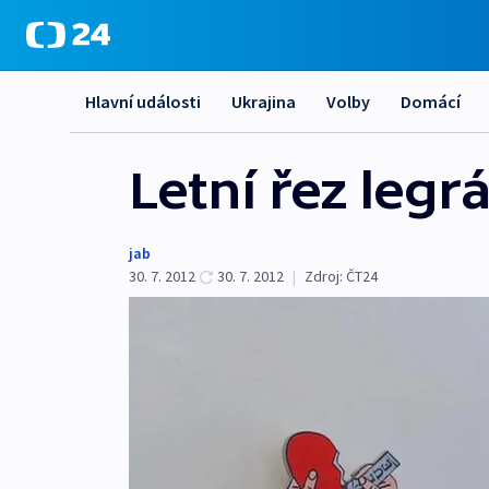
Hlavní události
Ukrajina
Volby
Domácí
Letní řez leg
jab
30. 7. 2012
30. 7. 2012
|
Zdroj:
ČT24