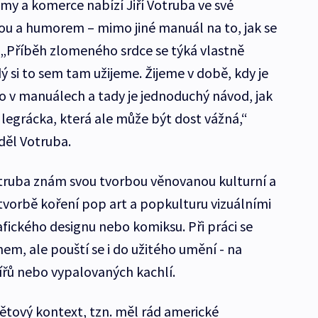
y a komerce nabízí Jiří Votruba ve své
ou a humorem – mimo jiné manuál na to, jak se
 „Příběh zlomeného srdce se týká vlastně
 si to sem tam užijeme. Žijeme v době, kdy je
 v manuálech a tady je jednoduchý návod, jak
á legrácka, která ale může být dost vážná,“
děl Votruba.
Votruba znám svou tvorbou věnovanou kulturní a
 tvorbě koření pop art a popkulturu vizuálními
fického designu nebo komiksu. Při práci se
em, ale pouští se i do užitého umění - na
lířů nebo vypalovaných kachlí.
větový kontext, tzn. měl rád americké