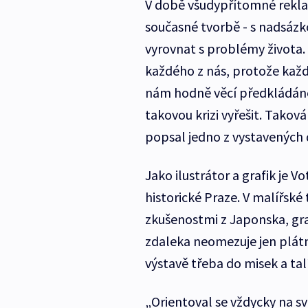
V době všudypřítomné reklam
současné tvorbě - s nadsázk
vyrovnat s problémy života.
každého z nás, protože každý
nám hodně věcí předkládáno
takovou krizi vyřešit. Takov
popsal jedno z vystavených 
Jako ilustrátor a grafik je 
historické Praze. V malířské
zkušenostmi z Japonska, gra
zdaleka neomezuje jen plátn
výstavě třeba do misek a ta
„Orientoval se vždycky na s