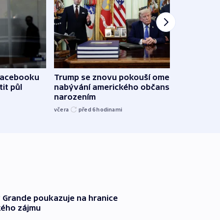
 Facebooku
Trump se znovu pokouší omezit
Veden
it půl
nabývání amerického občanství
podpo
narozením
bojk
včera
před 6
hodinami
včera
 Grande poukazuje na hranice
ého zájmu