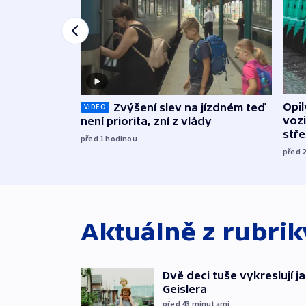
Opi
Zvýšení slev na jízdném teď
VIDEO
vozi
není priorita, zní z vlády
stř
před 1
hodinou
před 
Aktuálně z rubri
Dvě deci tuše vykreslují 
Geislera
před 43
minutami