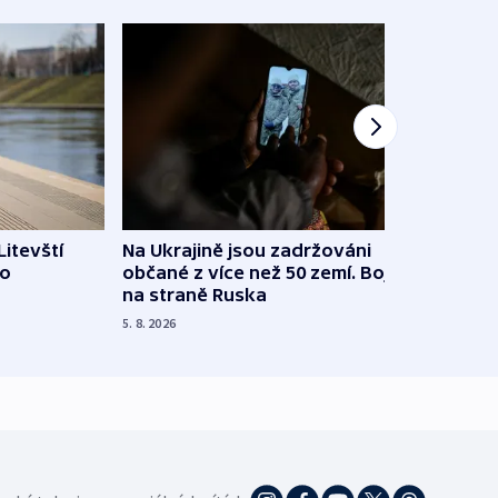
Litevští
Na Ukrajině jsou zadržováni
Španě
 o
občané z více než 50 zemí. Bojovali
dosta
na straně Ruska
4. 8. 20
5. 8. 2026