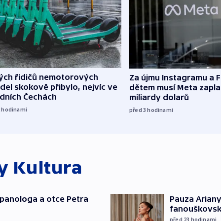
lých řidičů nemotorových
Za újmu Instagramu a
del skokově přibylo, nejvíc ve
dětem musí Meta zaplat
edních Čechách
miliardy dolarů
2
hodinami
před 3
hodinami
ky
Kultura
japanologa a otce Petra
Pauza Ariany
fanouškovsk
před 23
hodinami