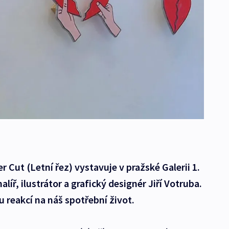
o
ut (Letní řez) vystavuje v pražské Galerii 1.
líř, ilustrátor a grafický designér Jiří Votruba.
u reakcí na náš spotřební život.