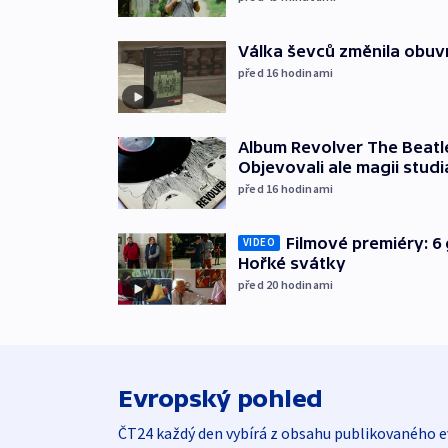
Válka ševců změnila obuvn
před 16
hodinami
Album Revolver The Beatle
Objevovali ale magii studi
před 16
hodinami
Filmové premiéry: 6 
VIDEO
Hořké svátky
před 20
hodinami
Evropský pohled
ČT24 každý den vybírá z obsahu publikovaného e