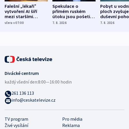
Falešní „lékaři“
Spekulace o
Pobyt u vodn
vytvoření AI šíří
přímém ruském
ploch zvyšuje
mezi staršími
útoku jsou pošetilé,
duševní poho
Poláky nebezpečné
míní estonský
ukázala
včera v 07:00
7. 8. 2026
7. 8. 2026
zdravotní rady
bezpečnostní
mezinárodní 
expert
Divácké centrum
každý všední den:
8:00—16:00 hodin
261 136 113
info@ceskatelevize.cz
TV program
Pro média
Živé vysílání
Reklama