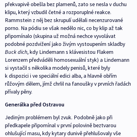
překvapivě obešla bez plamenů, zato se nesla v duchu
klipu, který vzbudil četné a rozporuplné reakce.
Rammstein z něj bez skrupulí udělali necenzurované
porno. Na pódiu se však nedělo nic, co by klip až tak
připomínalo (skupina už možná nechce vyvolávat
podobné pozdvižení jako živým vystoupením skladby
Buck dich
, kdy Lindemann s klávesistou Flakem
Lorenzem předváděli homosexuální styk) a Lindemann
si vystačil s několika modely penisů, které byly
k dispozici i ve speciální edici alba, a hlavně obřím
růžovým dělem, jímž chrlil na fanoušky v prvních řadách
přívaly pěny.
Generálka před Ostravou
Jediným problémem byl zvuk. Podobně jako při
předkapele připomínal v první polovině beztvarou
ohlušující masu, kdy kytary dunivě přehlušovaly vše