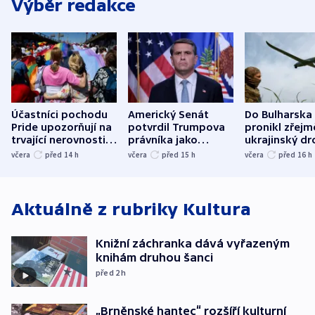
Výběr redakce
Účastníci pochodu
Americký Senát
Do Bulharska
Pride upozorňují na
potvrdil Trumpova
pronikl zřejm
trvající nerovnosti i
právníka jako
ukrajinský dr
společenskou
ministra
explodoval k
včera
před 14
h
včera
před 15
h
včera
před 16
h
atmosféru
spravedlnosti
od plynovod
Aktuálně z rubriky
Kultura
Knižní záchranka dává vyřazeným
knihám druhou šanci
před 2
h
„Brněnské hantec“ rozšíří kulturní