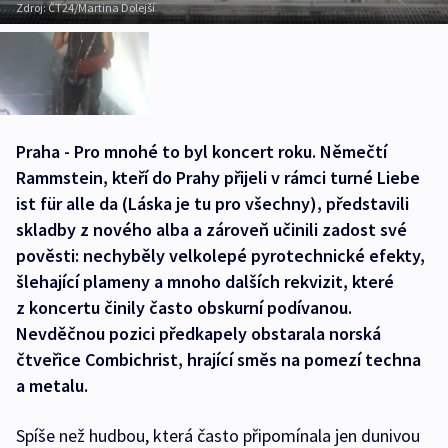
Zdroj:
ČT24/Martina Dolejší
Praha - Pro mnohé to byl koncert roku. Němečtí
Rammstein, kteří do Prahy přijeli v rámci turné Liebe
ist für alle da (Láska je tu pro všechny), představili
skladby z nového alba a zároveň učinili zadost své
pověsti: nechyběly velkolepé pyrotechnické efekty,
šlehající plameny a mnoho dalších rekvizit, které
z koncertu činily často obskurní podívanou.
Nevděčnou pozici předkapely obstarala norská
čtveřice Combichrist, hrající směs na pomezí techna
a metalu.
Spíše než hudbou, která často připomínala jen dunivou