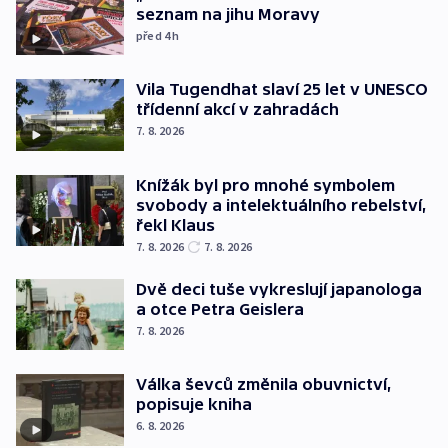
seznam na jihu Moravy
před 4
h
Vila Tugendhat slaví 25 let v UNESCO
třídenní akcí v zahradách
7. 8. 2026
Knížák byl pro mnohé symbolem
svobody a intelektuálního rebelství,
řekl Klaus
7. 8. 2026
7. 8. 2026
Dvě deci tuše vykreslují japanologa
a otce Petra Geislera
7. 8. 2026
Válka ševců změnila obuvnictví,
popisuje kniha
6. 8. 2026