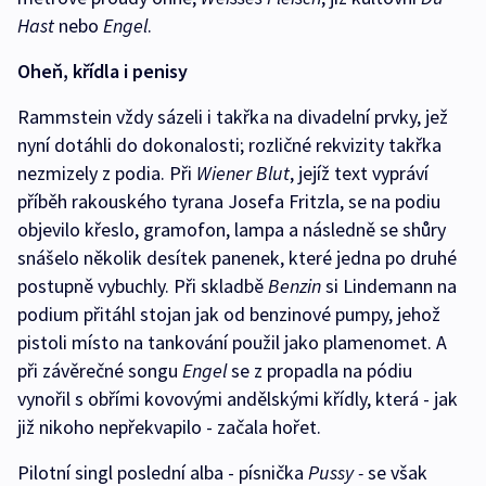
Hast
nebo
Engel
.
Oheň, křídla i penisy
Rammstein vždy sázeli i takřka na divadelní prvky, jež
nyní dotáhli do dokonalosti; rozličné rekvizity takřka
nezmizely z podia. Při
Wiener Blut
, jejíž text vypráví
příběh rakouského tyrana Josefa Fritzla, se na podiu
objevilo křeslo, gramofon, lampa a následně se shůry
snášelo několik desítek panenek, které jedna po druhé
postupně vybuchly. Při skladbě
Benzin
si Lindemann na
podium přitáhl stojan jak od benzinové pumpy, jehož
pistoli místo na tankování použil jako plamenomet. A
při závěrečné songu
Engel
se z propadla na pódiu
vynořil s obřími kovovými andělskými křídly, která - jak
již nikoho nepřekvapilo - začala hořet.
Pilotní singl poslední alba - písnička
Pussy -
se však