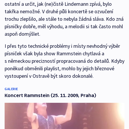
ostatní a určit, jak (ne)čistě Lindemann zpívá, bylo
takřka nemožné. V druhé půli koncertě se ozvučení
trochu zlepšilo, ale stále to nebyla žádná sláva. Kdo zná
písničky dobře, měl výhodu, a melodii si tak často mohl
aspoň domýšlet.
I přes tyto technické problémy i místy nevhodný výběr
písniček však byla show Rammstein chytlavá a
s německou precizností propracovaná do detailů. Kdyby
poněkud obměnili playlist, mohlo by jejich březnové
vystoupení v Ostravě být skoro dokonalé.
GALERIE
Koncert Rammstein (25. 11. 2009, Praha)