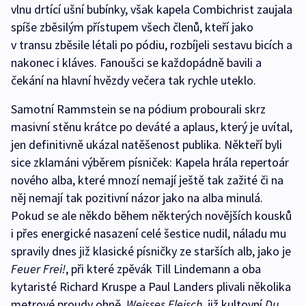
vlnu drtící ušní bubínky, však kapela Combichrist zaujala
spíše zběsilým přístupem všech členů, kteří jako
v transu zběsile létali po pódiu, rozbíjeli sestavu bicích a
nakonec i kláves. Fanoušci se každopádně bavili a
čekání na hlavní hvězdy večera tak rychle uteklo.
Samotní Rammstein se na pódium probourali skrz
masivní stěnu krátce po deváté a aplaus, který je uvítal,
jen definitivně ukázal natěšenost publika. Někteří byli
sice zklamáni výběrem písniček: Kapela hrála repertoár
nového alba, které mnozí nemají ještě tak zažité či na
něj nemají tak pozitivní názor jako na alba minulá.
Pokud se ale někdo během některých novějších kousků
i přes energické nasazení celé šestice nudil, náladu mu
spravily dnes již klasické písničky ze starších alb, jako je
Feuer Frei!
, při které zpěvák Till Lindemann a oba
kytaristé Richard Kruspe a Paul Landers plivali několika
metrové proudy ohně,
Weisses Fleisch
, již kultovní
Du