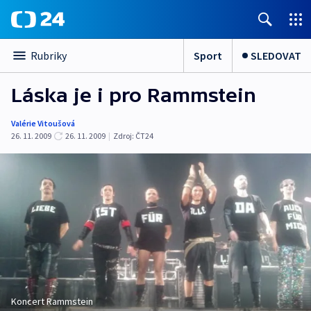
Sport
SLEDOVAT
Rubriky
Láska je i pro Rammstein
Valérie Vitoušová
26. 11. 2009
26. 11. 2009
|
Zdroj:
ČT24
Koncert Rammstein