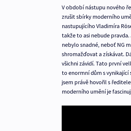
V období nástupu nového řed
zrušit sbírky moderního umě
nastupujícího Vladimíra Röse
takže to asi nebude pravda. 
nebylo snadné, neboť NG m
shromažďovat a získávat. Dál
všichni závidí. Tato první ve
to enormní dům s vynikajíc
jsem právě hovořil s ředitel
moderního umění je fascinujíc