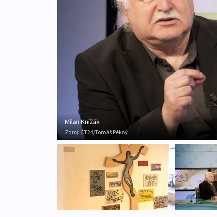
Milan Knížák
Zdroj:
ČT24/Tomáš Pěkný