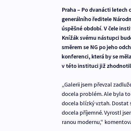
Praha – Po dvanácti letech 
generálního ředitele Národní
úspěšné období. V čele insti
Knížák svému nástupci bud
směrem se NG po jeho odch
konferenci, která by se měl
v této instituci již zhodnot
„Galerii jsem převzal zadluž
docela problém. Ale byla t
docela blízký vztah. Dostat 
docela příjemné. Vyrostl js
ranou modernu,“ komentoval