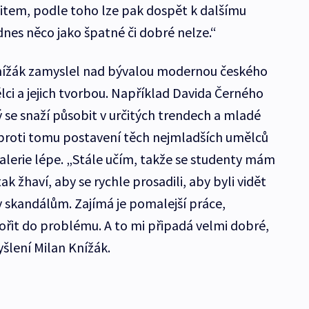
 citem, podle toho lze pak dospět k dalšímu
dnes něco jako špatné či dobré nelze.“
Knížák zamyslel nad bývalou modernou českého
ci a jejich tvorbou. Například Davida Černého
 se snaží působit v určitých trendech a mladé
aproti tomu postavení těch nejmladších umělců
galerie lépe. „Stále učím, takže se studenty mám
ak žhaví, aby se rychle prosadili, aby byli vidět
y skandálům. Zajímá je pomalejší práce,
nořit do problému. A to mi připadá velmi dobré,
yšlení Milan Knížák.