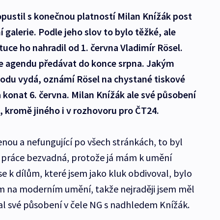
opustil s konečnou platností Milan Knížák post
 galerie. Podle jeho slov to bylo těžké, ale
tuce ho nahradil od 1. června Vladimír Rösel.
e agendu předávat do konce srpna. Jakým
odu vydá, oznámí Rösel na chystané tiskové
a konat 6. června. Milan Knížák ale své působení
il, kromě jiného i v rozhovoru pro ČT24.
enou a nefungující po všech stránkách, to byl
o práce bezvadná, protože já mám k umění
se k dílům, které jsem jako kluk obdivoval, bylo
em na moderním umění, takže nejraději jsem měl
 své působení v čele NG s nadhledem Knížák.