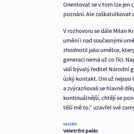
Orientovat se v tom lze jen
poznání. Ale zaškatulkovat 
V rozhovoru se dále Milan 
umění i nad současnými uměl
zhodnotil jako umělce, který
generaci nemá už co říci. N
vidí bývalý ředitel Národní 
úzký kontakt. Oni už nejsou t
a zvýrazňovali se hlavně dík
kontinuálnější, chtějí se po
těší mě to,“ uzavřel své zam
GALERIE
Veletržní palác