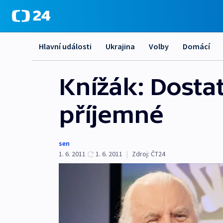
Hlavní události
Ukrajina
Volby
Domácí
Knížák: Dostat
příjemné
sen
1. 6. 2011
1. 6. 2011
|
Zdroj:
ČT24