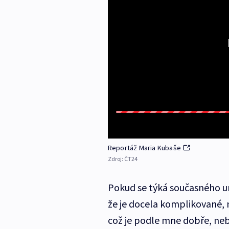
Reportáž Maria Kubaše
Zdroj:
ČT24
Pokud se týká současného um
že je docela komplikované, n
což je podle mne dobře, neb