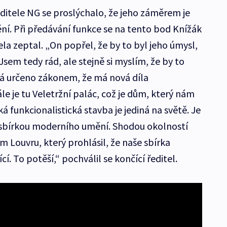
itele NG se proslýchalo, že jeho záměrem je
ní. Při předávání funkce se na tento bod Knížák
la zeptal. „On popřel, že by to byl jeho úmysl,
Jsem tedy rád, ale stejně si myslím, že by to
á určeno zákonem, že má nová díla
e je tu Veletržní palác, což je dům, který nám
lká funkcionalistická stavba je jediná na světě. Je
í sbírkou moderního umění. Shodou okolností
em Louvru, který prohlásil, že naše sbírka
í. To potěší,“ pochválil se končící ředitel.