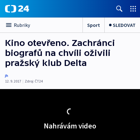
Sport
SLEDOVAT
Rubriky
Kino otevřeno. Zachránci
biografů na chvíli oživili
pražský klub Delta
jh
12. 9. 2017
|
Zdroj:
ČT24
Nahrávám video