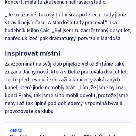
koncert, měla tu zkušebnu i nahrávací studio.
„Je to úžasné, takový třídní sraz po letech. Tady jsme
strávili nejvíc času. A Mardoša tady pracoval,“ říká
hudebník Milan Cais. „Byl jsem tu zaměstnaný deset let,
napřed uklízeč, pak dramaturg,“ potvrzuje Mardoša.
Inspirovat místní
Zavzpomínat na svůj klub přijela z Velké Británie také
Zuzana Jáchymová, která v Deltě pracovala dvacet let.
Ještě před revolucí zde zažila koncerty zakázaných
kapel, které jinde nemohly hrát. „Tím, že jsme byli na
konci Prahy, tak jsme si to mohli dovolit, protože jsme
nebyli až tak úplně pod dohledem,“ vzpomíná bývalá
provozovatelka klubu.
ODKAZ