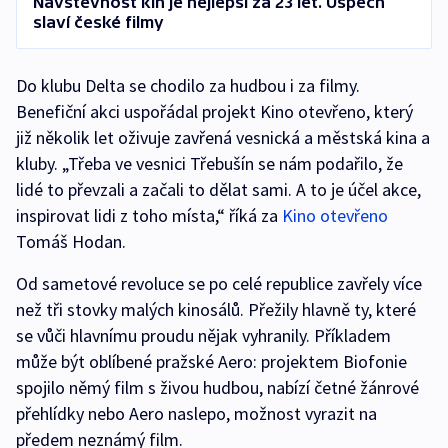
Návštěvnost kin je nejlepší za 23 let. Úspěch
slaví české filmy
Do klubu Delta se chodilo za hudbou i za filmy.
Benefiční akci uspořádal projekt Kino otevřeno, který
již několik let oživuje zavřená vesnická a městská kina a
kluby. „Třeba ve vesnici Třebušín se nám podařilo, že
lidé to převzali a začali to dělat sami. A to je účel akce,
inspirovat lidi z toho místa,“ říká za
Kino otevřeno
Tomáš Hodan.
Od sametové revoluce se po celé republice zavřely více
než tři stovky malých kinosálů. Přežily hlavně ty, které
se vůči hlavnímu proudu nějak vyhranily. Příkladem
může být oblíbené pražské Aero: projektem Biofonie
spojilo němý film s živou hudbou, nabízí četné žánrové
přehlídky nebo Aero naslepo, možnost vyrazit na
předem neznámý film.