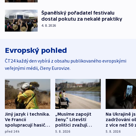
Španělský pořadatel festivalu
dostal pokutu za nekalé praktiky
4. 8. 2026
Evropský pohled
ČT24 každý den vybírá z obsahu publikovaného evropskými
veřejnými médii, členy Eurovize.
Jiný jazyk i technika.
„Musíme zapojit
Na Ukrajině j
Ve Francii
ženy.“ Litevští
zadržováni o
spolupracují hasiči z
politici zvažují
z více než 50 
různých zemí
dohodu o
Bojovali na s
před 14
h
5. 8. 2026
5. 8. 2026