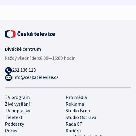
demografii
Ruska
Divácké centrum
každý všední den:
8:00—16:00 hodin
261 136 113
info@ceskatelevize.cz
TV program
Pro média
Živé vysílání
Reklama
TV poplatky
Studio Brno
Teletext
Studio Ostrava
Podcasty
Rada ČT
Počasí
Kariéra