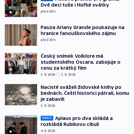
Dvě deci tuše i Hořké svátky
před 18
h
Pauza Ariany Grande poukazuje na
hranice fanouškovského zájmu
před 20
h
Český snímek Volklore má
studentského Oscara, zabojuje o
cenu za krátký film
5. 8. 2026
5. 8. 2026
Nacisté sváželi židovské knihy po
bednách. Čeští historici pátrali, komu
je zabavili
5. 8. 2026
Aplaus pro dva skládá a
VIDEO
rozkládá Rubikovu cibuli
4. 8. 2026