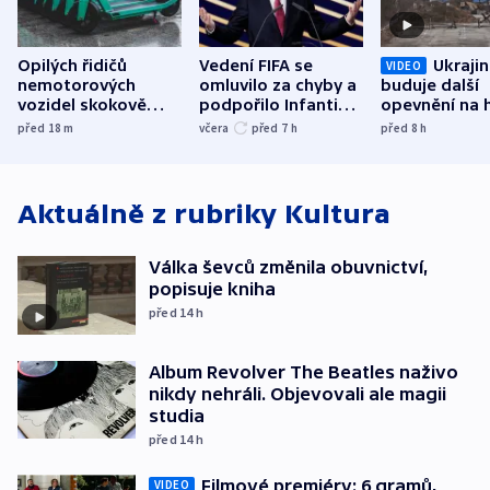
Opilých řidičů
Vedení FIFA se
Ukraji
VIDEO
nemotorových
omluvilo za chyby a
buduje další
vozidel skokově
podpořilo Infantina.
opevnění na h
přibylo, nejvíc ve
UEFA trvá na
s Běloruskem
před 18
m
včera
před 7
h
před 8
h
středních Čechách
bojkotu
Aktuálně z rubriky
Kultura
Válka ševců změnila obuvnictví,
popisuje kniha
před 14
h
Album Revolver The Beatles naživo
nikdy nehráli. Objevovali ale magii
studia
před 14
h
Filmové premiéry: 6 gramů,
VIDEO