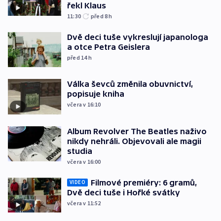
řekl Klaus
11:30
před 8
h
Dvě deci tuše vykreslují japanologa
a otce Petra Geislera
před 14
h
Válka ševců změnila obuvnictví,
popisuje kniha
včera v 16:10
Album Revolver The Beatles naživo
nikdy nehráli. Objevovali ale magii
studia
včera v 16:00
Filmové premiéry: 6 gramů,
VIDEO
Dvě deci tuše i Hořké svátky
včera v 11:52