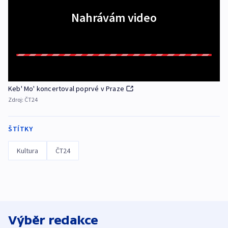
Nahrávám video
Keb' Mo' koncertoval poprvé v Praze
Zdroj:
ČT24
ŠTÍTKY
Kultura
ČT24
Výběr redakce