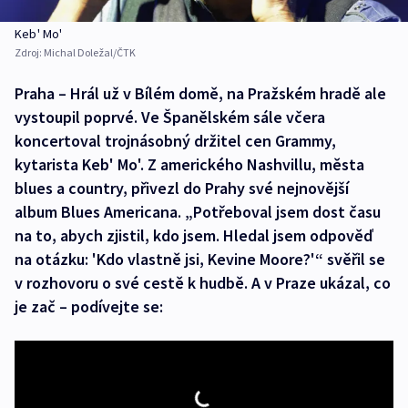
Keb' Mo'
Zdroj:
Michal Doležal/ČTK
Praha – Hrál už v Bílém domě, na Pražském hradě ale
vystoupil poprvé. Ve Španělském sále včera
koncertoval trojnásobný držitel cen Grammy,
kytarista Keb' Mo'. Z amerického Nashvillu, města
blues a country, přivezl do Prahy své nejnovější
album Blues Americana. „Potřeboval jsem dost času
na to, abych zjistil, kdo jsem. Hledal jsem odpověď
na otázku: 'Kdo vlastně jsi, Kevine Moore?'“ svěřil se
v rozhovoru o své cestě k hudbě. A v Praze ukázal, co
je zač – podívejte se: