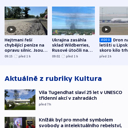
Hejtmani řeší
Ukrajina zasáhla
Dron n
VIDEO
chybějící peníze na
sklad Wildberries,
letišti u Lips
opravu silnic. Jsou
Rusové útočili na
skoro kilo trh
nenárokové, namítá
trh, hasiče či
indicie ukazuj
09:15
před 1
h
09:02
před 1
h
před 2
h
ministerstvo
stadion
Rusko
Aktuálně z rubriky
Kultura
Vila Tugendhat slaví 25 let v UNESCO
třídenní akcí v zahradách
před 7
h
Knížák byl pro mnohé symbolem
svobody a intelektuálního rebelství,