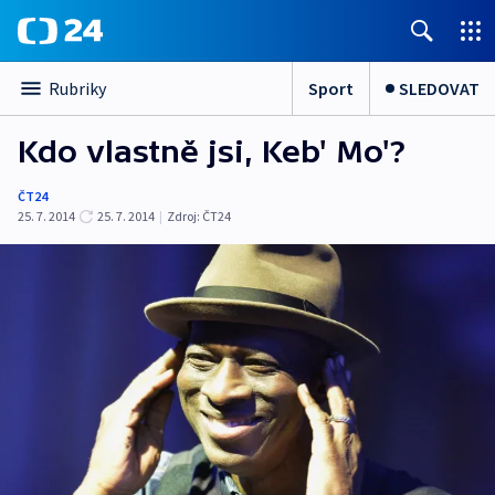
Sport
SLEDOVAT
Rubriky
Kdo vlastně jsi, Keb' Mo'?
ČT24
25. 7. 2014
25. 7. 2014
|
Zdroj:
ČT24