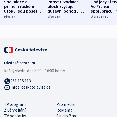
Spekulace o
Pobyt u vodních
Jiný jazyk i t
přímém ruském
ploch zvyšuje
Ve Francii
útoku jsou pošetilé,
duševní pohodu,
spolupracují h
míní estonský
ukázala
různých zemí
před 5
h
před 14
h
včera v 15:30
bezpečnostní
mezinárodní studie
expert
Divácké centrum
každý všední den:
8:00—16:00 hodin
261 136 113
info@ceskatelevize.cz
TV program
Pro média
Živé vysílání
Reklama
TV poplatky
Studio Brno