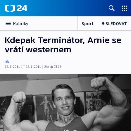
Sport
SLEDOVAT
Rubriky
Kdepak Terminátor, Arnie se
vrátí westernem
jab
12. 7. 2011
12. 7. 2011
|
Zdroj:
ČT24