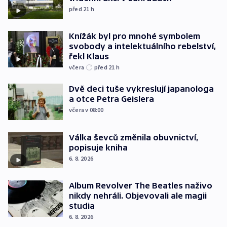
před 21
h
Knížák byl pro mnohé symbolem
svobody a intelektuálního rebelství,
řekl Klaus
včera
před 21
h
Dvě deci tuše vykreslují japanologa
a otce Petra Geislera
včera v 08:00
Válka ševců změnila obuvnictví,
popisuje kniha
6. 8. 2026
Album Revolver The Beatles naživo
nikdy nehráli. Objevovali ale magii
studia
6. 8. 2026