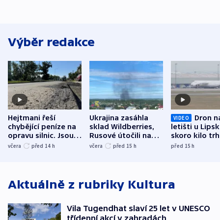
Výběr redakce
Hejtmani řeší
Ukrajina zasáhla
Dron n
VIDEO
chybějící peníze na
sklad Wildberries,
letišti u Lips
opravu silnic. Jsou
Rusové útočili na
skoro kilo trh
nenárokové, namítá
trh, hasiče či
indicie ukazuj
včera
před 14
h
včera
před 15
h
před 15
h
ministerstvo
stadion
Rusko
Aktuálně z rubriky
Kultura
Vila Tugendhat slaví 25 let v UNESCO
třídenní akcí v zahradách