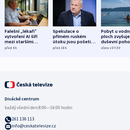
Falešní „lékaři“
Spekulace o
Pobyt u vodn
vytvoření AI šíří
přímém ruském
ploch zvyšuje
mezi staršími
útoku jsou pošetilé,
duševní poho
Poláky nebezpečné
míní estonský
ukázala
před 4
h
před 18
h
včera v 07:30
zdravotní rady
bezpečnostní
mezinárodní 
expert
Divácké centrum
každý všední den:
8:00—16:00 hodin
261 136 113
info@ceskatelevize.cz