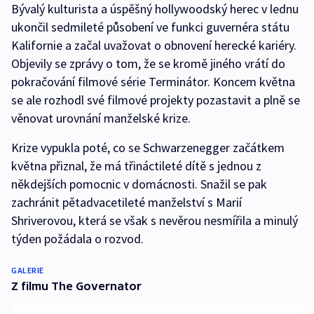
Bývalý kulturista a úspěšný hollywoodský herec v lednu
ukončil sedmileté působení ve funkci guvernéra státu
Kalifornie a začal uvažovat o obnovení herecké kariéry.
Objevily se zprávy o tom, že se kromě jiného vrátí do
pokračování filmové série Terminátor. Koncem května
se ale rozhodl své filmové projekty pozastavit a plně se
věnovat urovnání manželské krize.
Krize vypukla poté, co se Schwarzenegger začátkem
května přiznal, že má třináctileté dítě s jednou z
někdejších pomocnic v domácnosti. Snažil se pak
zachránit pětadvacetileté manželství s Marií
Shriverovou, která se však s nevěrou nesmířila a minulý
týden požádala o rozvod.
GALERIE
Z filmu The Governator