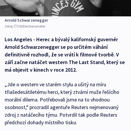
Arnold Schwarzenegger
Zdroj:
ČT24/Electionsmeter
Los Angeles - Herec a bývalý kalifornský guvernér
Arnold Schwarzenegger se po určitém váhání
definitivně rozhodl, že se vrátí k filmové tvorbě. V
září začne natáčet western The Last Stand, který se
má objevit v kinech v roce 2012.
„Jde o western ve starém stylu a ušitý na míru
třiašedesátiletému herci, který ztvární muže řešícího
morální dilema. Potřebovali jsme na to vhodnou
osobnost,“ prozradil agentuře Reuters nejmenovaný
zdroj z natáčecího týmu. Potvrdil tak podle Reuters
předchozí dohady místního tisku.