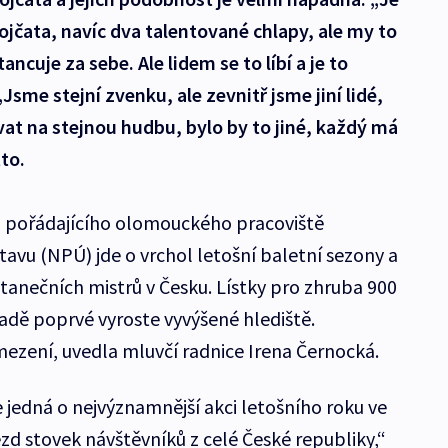
vojčata, navíc dva talentované chlapy, ale my to
ncuje za sebe. Ale lidem se to líbí a je to
„Jsme stejní zvenku, ale zevnitř jsme jiní lidé,
t na stejnou hudbu, bylo by to jiné, každý má
tto.
a pořádajícího olomouckého pracoviště
vu (NPÚ) jde o vrchol letošní baletní sezony a
tanečních mistrů v Česku. Lístky pro zhruba 900
radě poprvé vyroste vyvýšené hlediště.
mezení, uvedla mluvčí radnice Irena Černocká.
se jedná o nejvýznamnější akci letošního roku ve
zd stovek návštěvníků z celé České republiky,“