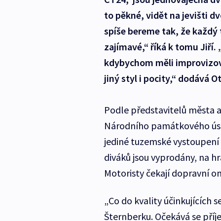
to pěkné, vidět na jevišti d
spíše bereme tak, že každý ta
zajímavé,“ říká k tomu Jiří. 
kdybychom měli improvizova
jiný styl i pocity,“ dodává O
Podle představitelů města 
Národního památkového ústa
jediné tuzemské vystoupení 
diváků jsou vyprodány, na h
Motoristy čekají dopravní o
„Co do kvality účinkujících 
Šternberku. Očekává se příje