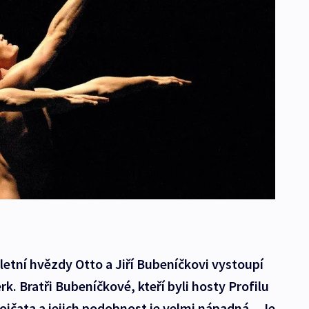
etní hvězdy Otto a Jiří Bubeníčkovi vystoupí
k. Bratři Bubeníčkové, kteří byli hosty Profilu
jčata a jejich podobnost je velmi nápadná. „Je