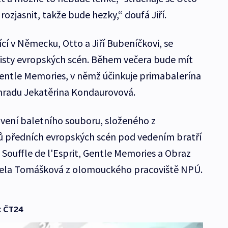
ozjasnit, takže bude hezky,“ doufá Jiří.
cí v Německu, Otto a Jiří Bubeníčkovi, se
ólisty evropských scén. Během večera bude mít
entle Memories, v němž účinkuje primabalerína
ohradu Jekatěrina Kondaurovová.
tavení baletního souboru, složeného z
stů předních evropských scén pod vedením bratří
 Souffle de l'Esprit, Gentle Memories a Obraz
cela Tomášková z olomouckého pracoviště NPÚ.
: ČT24