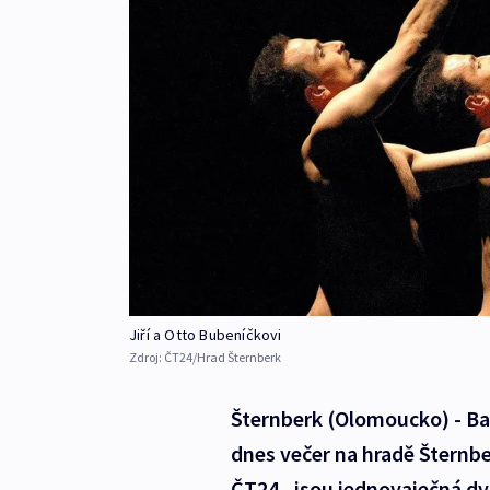
Jiří a Otto Bubeníčkovi
Zdroj:
ČT24/Hrad Šternberk
Šternberk (Olomoucko) - Bal
dnes večer na hradě Šternber
ČT24, jsou jednovaječná dvo