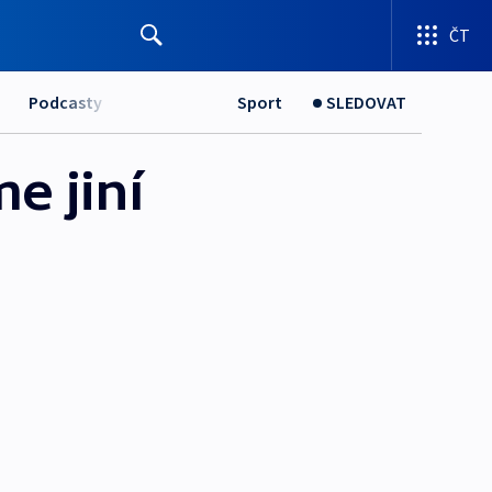
ČT
Podcasty
Sport
SLEDOVAT
e jiní