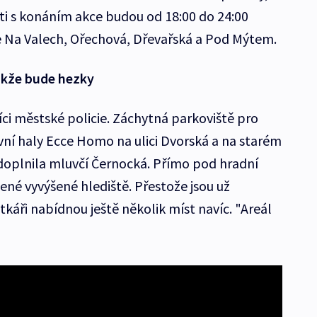
sti s konáním akce budou od 18:00 do 24:00
e Na Valech, Ořechová, Dřevařská a Pod Mýtem.
takže bude hezky
íci městské policie. Záchytná parkoviště pro
ní haly Ecce Homo na ulici Dvorská a na starém
doplnila mluvčí Černocká. Přímo pod hradní
ené vyvýšené hlediště. Přestože jsou už
áři nabídnou ještě několik míst navíc. "Areál