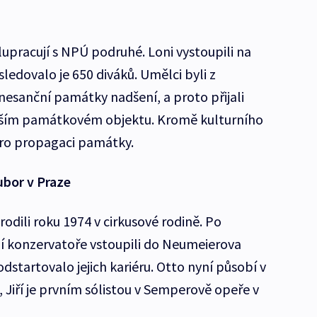
upracují s NPÚ podruhé. Loni vystoupili na
ledovalo je 650 diváků. Umělci byli z
nesanční památky nadšení, a proto přijali
lším památkovém objektu. Kromě kulturního
pro propagaci památky.
ubor v Praze
rodili roku 1974 v cirkusové rodině. Po
í konzervatoře vstoupili do Neumeierova
startovalo jejich kariéru. Otto nyní působí v
 Jiří je prvním sólistou v Semperově opeře v