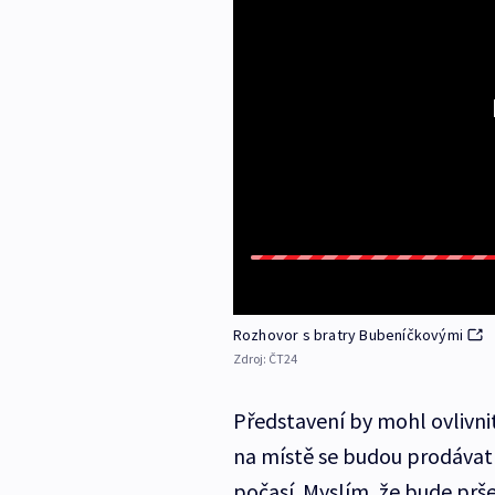
Rozhovor s bratry Bubeníčkovými
Zdroj:
ČT24
Představení by mohl ovlivnit
na místě se budou prodávat 
počasí. Myslím, že bude prš