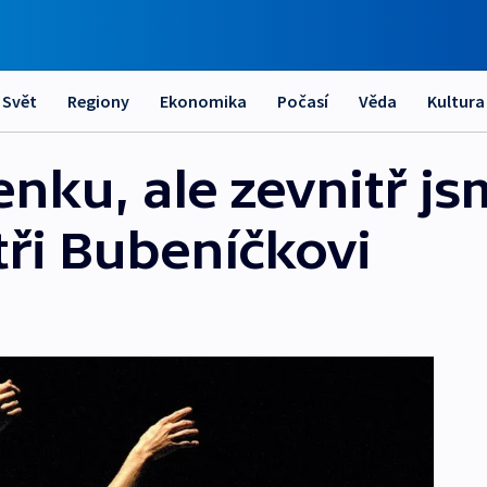
Svět
Regiony
Ekonomika
Počasí
Věda
Kultura
enku, ale zevnitř jsm
atři Bubeníčkovi