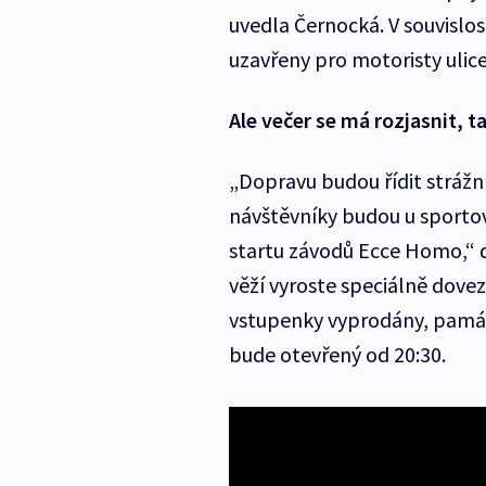
uvedla Černocká. V souvislo
uzavřeny pro motoristy ulic
Ale večer se má rozjasnit, 
„Dopravu budou řídit strážn
návštěvníky budou u sportov
startu závodů Ecce Homo,“ 
věží vyroste speciálně dovez
vstupenky vyprodány, památk
bude otevřený od 20:30.