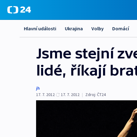
Hlavní události
Ukrajina
Volby
Domácí
Jsme stejní zv
lidé, říkají br
jh
17. 7. 2012
17. 7. 2012
|
Zdroj:
ČT24