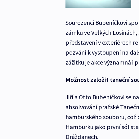
Sourozenci Bubeníčkovi spol
zámku ve Velkých Losinách, s
představení v exteriérech re
pozvání k vystoupení na da
zážitku je akce významná i 
Možnost založit taneční so
Jiří a Otto Bubeníčkovi se na
absolvování pražské Tanečn
hamburského souboru, což od
Hamburku jako první sólista,
Drážďanech.