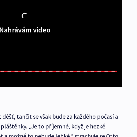
Nahrávám video
 déšť, tančit se však bude za každého počasí a
pláštěnky. „Je to příjemné, když je hezké
et a možné to nebude lehké,“ strachuje se Otto