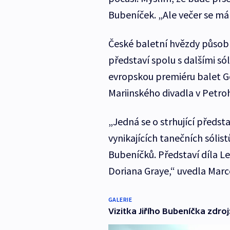
Bubeníček. „Ale večer se má r
České baletní hvězdy působí
představí spolu s dalšími s
evropskou premiéru balet G
Mariinského divadla v Petr
„Jedná se o strhující předs
vynikajících tanečních sóli
Bubeníčků. Představí díla Le
Doriana Graye,“ uvedla Mar
GALERIE
Vizitka Jiřího Bubeníčka zdroj