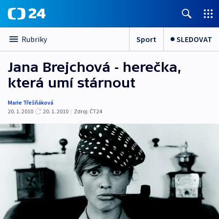
Sport
SLEDOVAT
Rubriky
Jana Brejchová - herečka,
která umí stárnout
Marie Třešňáková
20. 1. 2010
20. 1. 2010
|
Zdroj:
ČT24