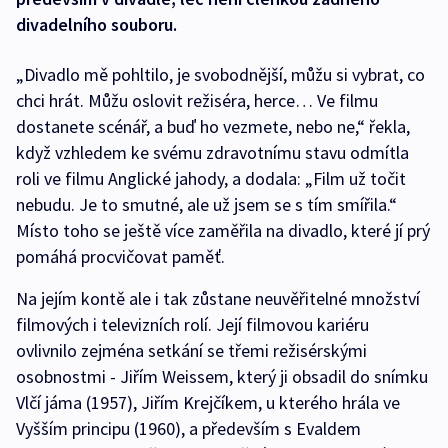
divadelního souboru.
„Divadlo mě pohltilo, je svobodnější, můžu si vybrat, co
chci hrát. Můžu oslovit režiséra, herce… Ve filmu
dostanete scénář, a buď ho vezmete, nebo ne,“ řekla,
když vzhledem ke svému zdravotnímu stavu odmítla
roli ve filmu Anglické jahody, a dodala: „Film už točit
nebudu. Je to smutné, ale už jsem se s tím smířila.“
Místo toho se ještě více zaměřila na divadlo, které jí prý
pomáhá procvičovat paměť.
Na jejím kontě ale i tak zůstane neuvěřitelné množství
filmových i televizních rolí. Její filmovou kariéru
ovlivnilo zejména setkání se třemi režisérskými
osobnostmi - Jiřím Weissem, který ji obsadil do snímku
Vlčí jáma (1957), Jiřím Krejčíkem, u kterého hrála ve
Vyšším principu (1960), a především s Evaldem