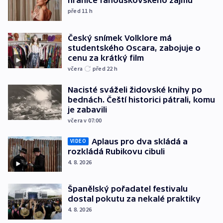
hranice fanouškovského zájmu
před 11
h
Český snímek Volklore má
studentského Oscara, zabojuje o
cenu za krátký film
včera
před 22
h
Nacisté sváželi židovské knihy po
bednách. Čeští historici pátrali, komu
je zabavili
včera v 07:00
Aplaus pro dva skládá a
VIDEO
rozkládá Rubikovu cibuli
4. 8. 2026
Španělský pořadatel festivalu
dostal pokutu za nekalé praktiky
4. 8. 2026