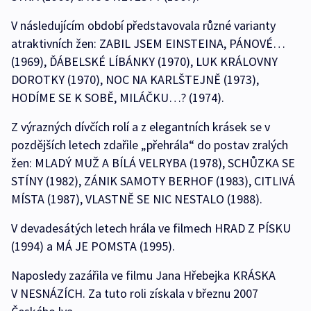
V následujícím období představovala různé varianty
atraktivních žen: ZABIL JSEM EINSTEINA, PÁNOVÉ…
(1969), ĎÁBELSKÉ LÍBÁNKY (1970), LUK KRÁLOVNY
DOROTKY (1970), NOC NA KARLŠTEJNĚ (1973),
HODÍME SE K SOBĚ, MILÁČKU…? (1974).
Z výrazných dívčích rolí a z elegantních krásek se v
pozdějších letech zdařile „přehrála“ do postav zralých
žen: MLADÝ MUŽ A BÍLÁ VELRYBA (1978), SCHŮZKA SE
STÍNY (1982), ZÁNIK SAMOTY BERHOF (1983), CITLIVÁ
MÍSTA (1987), VLASTNĚ SE NIC NESTALO (1988).
V devadesátých letech hrála ve filmech HRAD Z PÍSKU
(1994) a MÁ JE POMSTA (1995).
Naposledy zazářila ve filmu Jana Hřebejka KRÁSKA
V NESNÁZÍCH. Za tuto roli získala v březnu 2007