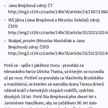
Jana Brejchová zdroj: ČT
http://img2.ct24.cz/cache/140x78/article/14/1367/1366
Vlčí jáma (Jana Brejchová a Miroslav Doležal) zdroj:
ČSFD
http://img2.ct24.cz/cache/140x78/article/33/3215/321
Skalpel, prosím (Miroslav Macháček a Jana
Brejchová) zdroj: ČSFD
http://img2.ct24.cz/cache/140x78/article/33/3215/3214
Poté se - spíše z jakéhosi trucu - provdala za
německého herce Ulricha Theina, se kterým se rozvedla
už po roce. Potřetí se provdala za Vlastimila Brodského
a manželství, ve kterém se narodila dcera Tereza (která
zdárně kráčí v hereckých stopách rodičů), vydrželo
dlouhých 18 let. Poté žila Brejchová přes deset let s
Jaromírem Hanzlíkem, aby se začátkem 90. let dala