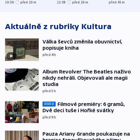
jako úmyslný pokus
omezuje se doprava
útokům v Pob
10:56
před 20
m
12:08
před 26
m
před 45
m
o způsobení
i svícení
tvrdí Litva
exploze
Aktuálně z rubriky
Kultura
Válka ševců změnila obuvnictví,
popisuje kniha
před 4
h
Album Revolver The Beatles naživo
nikdy nehráli. Objevovali ale magii
studia
před 5
h
Filmové premiéry: 6 gramů,
VIDEO
Dvě deci tuše i Hořké svátky
před 9
h
Pauza Ariany Grande poukazuje na