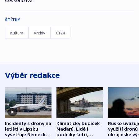
Českého lva.
ŠTÍTKY
Kultura
Archiv
ČT24
Výběr redakce
Incidenty s drony na
Klimatický budíček
Rusko uvažuj
letišti v Lipsku
Maďarů. Lidé i
využití dronů
vyšetřuje Německo
podniky šetří,
ukrajinské vý