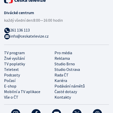
Divácké centrum
každý všední den:
8:00—16:00 hodin
261 136 113
info@ceskatelevize.cz
TV program
Pro média
Živé vysílání
Reklama
TV poplatky
Studio Brno
Teletext
Studio Ostrava
Podcasty
Rada ČT
Počasí
Kariéra
E-shop
Podávání námětů
Mobilní a TV aplikace
Časté dotazy
Vše o ČT
Kontakty