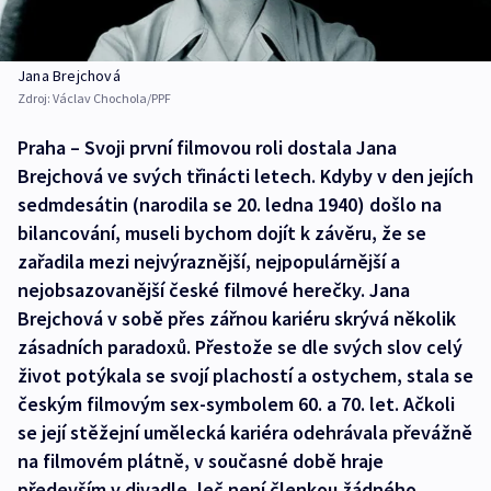
Jana Brejchová
Zdroj:
Václav Chochola/PPF
Praha – Svoji první filmovou roli dostala Jana
Brejchová ve svých třinácti letech. Kdyby v den jejích
sedmdesátin (narodila se 20. ledna 1940) došlo na
bilancování, museli bychom dojít k závěru, že se
zařadila mezi nejvýraznější, nejpopulárnější a
nejobsazovanější české filmové herečky. Jana
Brejchová v sobě přes zářnou kariéru skrývá několik
zásadních paradoxů. Přestože se dle svých slov celý
život potýkala se svojí plachostí a ostychem, stala se
českým filmovým sex-symbolem 60. a 70. let. Ačkoli
se její stěžejní umělecká kariéra odehrávala převážně
na filmovém plátně, v současné době hraje
především v divadle, leč není členkou žádného