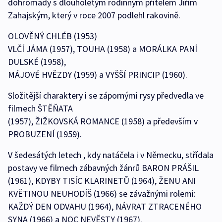
dohromady s dlouholetým rodinným přítelem Jiřím
Zahajským, který v roce 2007 podlehl rakovině.
OLOVĚNÝ CHLÉB (1953)
VLČÍ JÁMA (1957), TOUHA (1958) a MORÁLKA PANÍ
DULSKÉ (1958),
MÁJOVÉ HVĚZDY (1959) a VYŠŠÍ PRINCIP (1960).
Složitější charaktery i se zápornými rysy předvedla ve
filmech ŠTĚŇATA
(1957), ŽIŽKOVSKÁ ROMANCE (1958) a především v
PROBUZENÍ (1959).
V šedesátých letech , kdy natáčela i v Německu, střídala
postavy ve filmech zábavných žánrů BARON PRÁŠIL
(1961), KDYBY TISÍC KLARINETŮ (1964), ŽENU ANI
KVĚTINOU NEUHODÍŠ (1966) se závažnými rolemi:
KAŽDÝ DEN ODVAHU (1964), NÁVRAT ZTRACENÉHO
SYNA (1966) a NOC NEVĚSTY (1967).