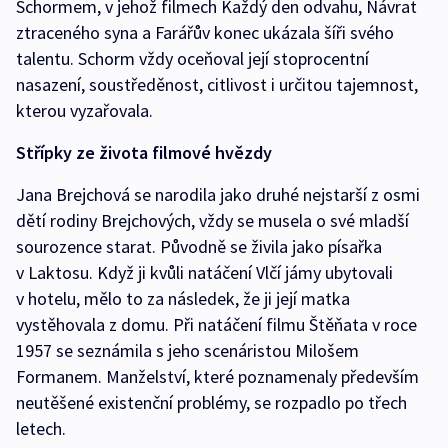
Schormem, v jehož filmech Každý den odvahu, Návrat
ztraceného syna a Farářův konec ukázala šíři svého
talentu. Schorm vždy oceňoval její stoprocentní
nasazení, soustředěnost, citlivost i určitou tajemnost,
kterou vyzařovala.
Střípky ze života filmové hvězdy
Jana Brejchová se narodila jako druhé nejstarší z osmi
dětí rodiny Brejchových, vždy se musela o své mladší
sourozence starat. Původně se živila jako písařka
v Laktosu. Když ji kvůli natáčení Vlčí jámy ubytovali
v hotelu, mělo to za následek, že ji její matka
vystěhovala z domu. Při natáčení filmu Štěňata v roce
1957 se seznámila s jeho scenáristou Milošem
Formanem. Manželství, které poznamenaly především
neutěšené existenční problémy, se rozpadlo po třech
letech.