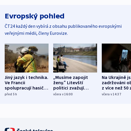
Evropský pohled
ČT24 každý den vybírá z obsahu publikovaného evropskými
veřejnými médii, členy Eurovize.
Jiný jazyk i technika.
„Musíme zapojit
Na Ukrajině j
Ve Francii
ženy.“ Litevští
zadržováni o
spolupracují hasiči z
politici zvažují
z více než 50 
různých zemí
dohodu o
Bojovali na s
před 5
h
včera v 16:00
včera v 14:37
demografii
Ruska