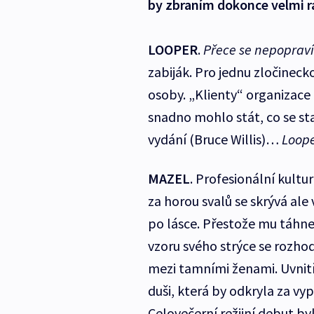
by zbraním dokonce velmi r
LOOPER
.
Přece se nepoprav
zabiják. Pro jednu zločinec
osoby. „Klienty“ organizace
snadno mohlo stát, co se st
vydání (Bruce Willis)…
Loope
MAZEL
. Profesionální kultu
za horou svalů se skrývá ale
po lásce. Přestože mu táhne 
vzoru svého strýce se rozho
mezi tamními ženami. Uvnit
duši, která by odkryla za vy
Celovečerní režijní debut by