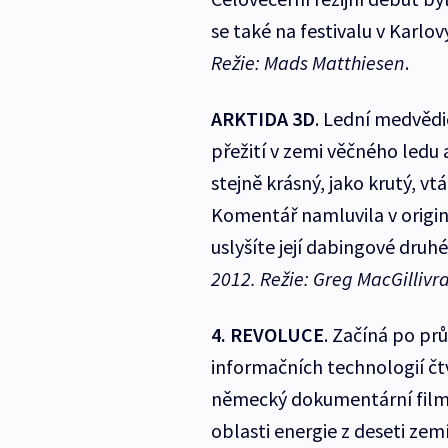
se také na festivalu v Karlo
Režie: Mads Matthiesen
.
ARKTIDA 3D
. Lední medvědi
přežití v zemi věčného ledu a
stejně krásný, jako krutý, 
Komentář namluvila v origin
uslyšíte její dabingové dru
2012. Režie: Greg MacGillivr
4. REVOLUCE
. Začíná po pr
informačních technologií čtv
německý dokumentární film 
oblasti energie z deseti zemí