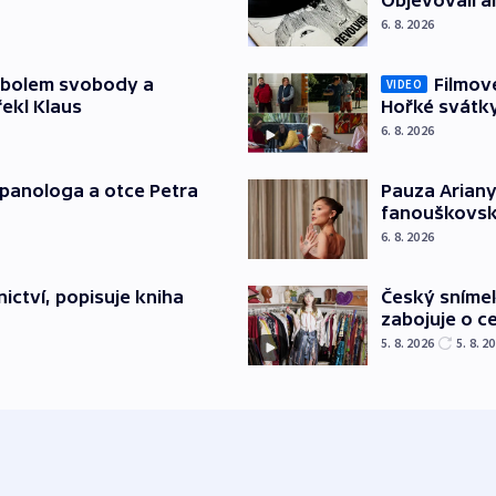
Objevovali al
6. 8. 2026
mbolem svobody a
Filmov
VIDEO
řekl Klaus
Hořké svátk
6. 8. 2026
japanologa a otce Petra
Pauza Ariany
fanouškovsk
6. 8. 2026
Český sníme
ictví, popisuje kniha
zabojuje o ce
5. 8. 2026
5. 8. 2