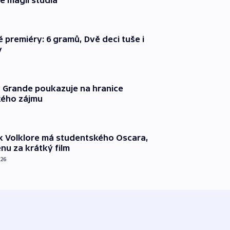
e magii studia
é premiéry: 6 gramů, Dvě deci tuše i
y
 Grande poukazuje na hranice
ého zájmu
k Volklore má studentského Oscara,
nu za krátký film
026