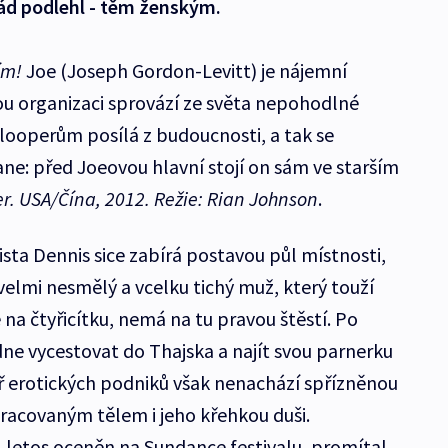
ád podlehl - těm ženským.
ím!
Joe (Joseph Gordon-Levitt) je nájemní
kou organizaci sprovází ze světa nepohodlné
 looperům posílá z budoucnosti, a tak se
ane: před Joeovou hlavní stojí on sám ve starším
r. USA/Čína, 2012. Režie: Rian Johnson
.
rista Dennis sice zabírá postavou půl místnosti,
 velmi nesmělý a vcelku tichý muž, který touží
na čtyřicítku, nemá na tu pravou štěstí. Po
dne vycestovat do Thajska a najít svou parnerku
ř erotických podniků však nenachází spřízněnou
pracovaným tělem i jeho křehkou duši.
l letos oceněn na Sundance festivalu, promítal