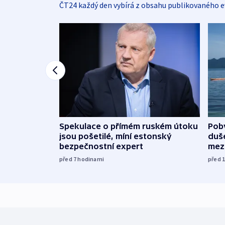
ČT24 každý den vybírá z obsahu publikovaného e
Spekulace o přímém ruském útoku
Poby
jsou pošetilé, míní estonský
duš
bezpečnostní expert
mez
před 7
hodinami
před 