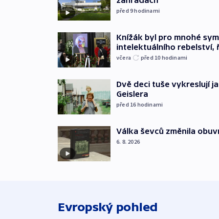
zahradách
před 9
hodinami
Knížák byl pro mnohé sy
intelektuálního rebelství, 
včera
před 10
hodinami
Dvě deci tuše vykreslují 
Geislera
před 16
hodinami
Válka ševců změnila obuvn
6. 8. 2026
Evropský pohled