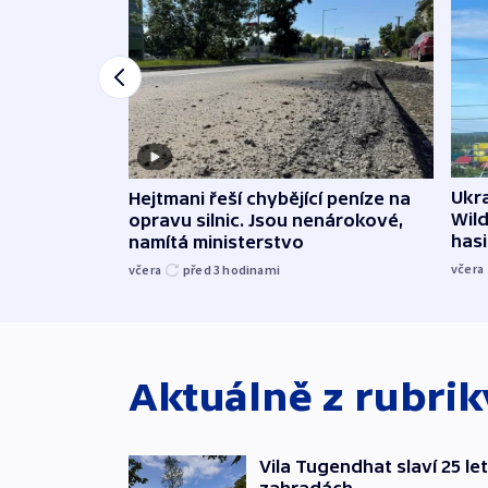
Ukra
Hejtmani řeší chybějící peníze na
Wild
opravu silnic. Jsou nenárokové,
hasi
namítá ministerstvo
včera
včera
před 3
hodinami
Aktuálně z rubri
Vila Tugendhat slaví 25 le