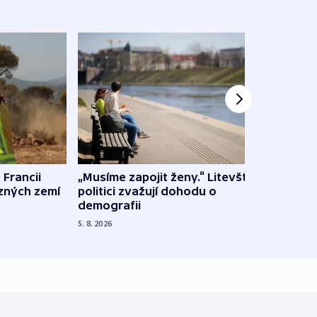
 Francii
„Musíme zapojit ženy.“ Litevští
Na Uk
ůzných zemí
politici zvažují dohodu o
občan
demografii
na s
5. 8. 2026
5. 8. 20