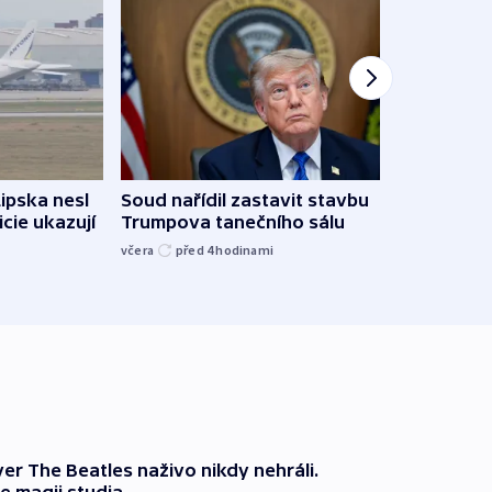
Lipska nesl
Soud nařídil zastavit stavbu
Žido
icie ukazují
Trumpova tanečního sálu
břehu
kriti
včera
před 4
hodinami
před 4
er The Beatles naživo nikdy nehráli.