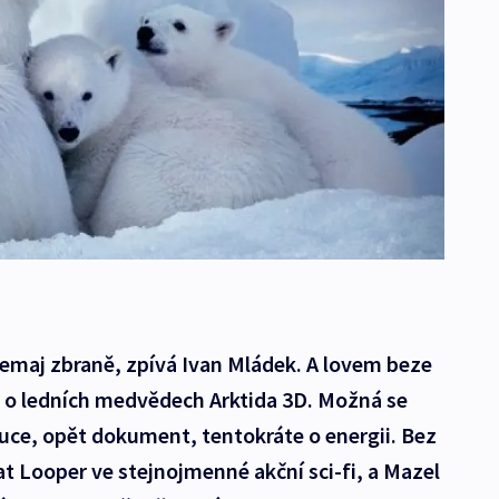
nemaj zbraně, zpívá Ivan Mládek. A lovem beze
m o ledních medvědech Arktida 3D. Možná se
oluce, opět dokument, tentokráte o energii. Bez
t Looper ve stejnojmenné akční sci-fi, a Mazel