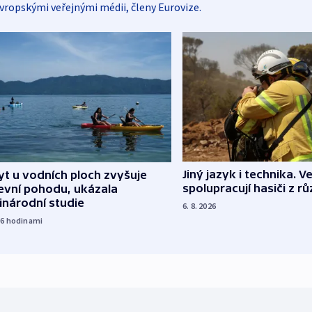
vropskými veřejnými médii, členy Eurovize.
Jiný jazyk i technika. Ve
t u vodních ploch zvyšuje
spolupracují hasiči z r
evní pohodu, ukázala
inárodní studie
6. 8. 2026
16
hodinami