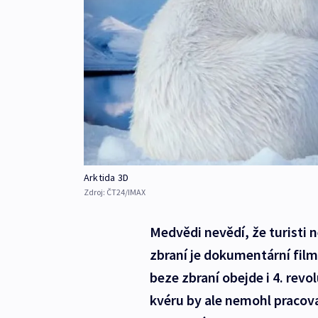
Arktida 3D
Zdroj:
ČT24/IMAX
Medvědi nevědí, že turisti 
zbraní je dokumentární fil
beze zbraní obejde i 4. rev
kvéru by ale nemohl pracova