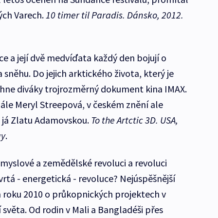
vých Varech.
10 timer til Paradis. Dánsko, 2012.
ce a její dvě medvíďata každý den bojují o
 sněhu. Do jejich arktického života, který je
vtáhne diváky trojrozměrný dokument kina IMAX.
ále Meryl Streepová, v českém znění ale
hé já Zlatu Adamovskou.
To the Artctic 3D. USA,
ay
.
ůmyslové a zemědělské revoluci a revoluci
rtá - energetická - revoluce? Nejúspěšnější
roku 2010 o průkopnických projektech v
 světa. Od rodin v Mali a Bangladéši přes