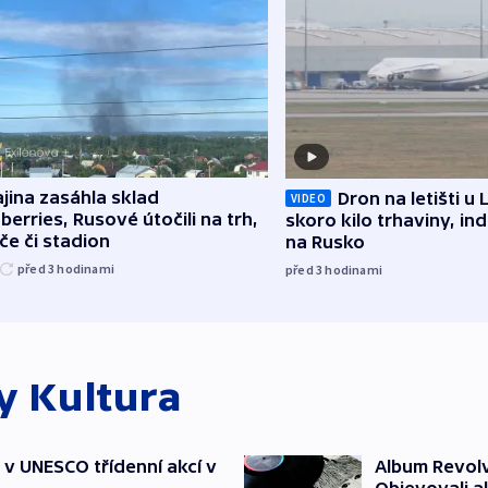
jina zasáhla sklad
Dron na letišti u 
VIDEO
berries, Rusové útočili na trh,
skoro kilo trhaviny, ind
če či stadion
na Rusko
před 3
hodinami
před 3
hodinami
ky
Kultura
t v UNESCO třídenní akcí v
Album Revolv