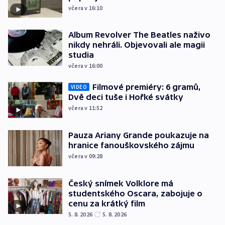
včera v 16:10
Album Revolver The Beatles naživo
nikdy nehráli. Objevovali ale magii
studia
včera v 16:00
Filmové premiéry: 6 gramů,
VIDEO
Dvě deci tuše i Hořké svátky
včera v 11:52
Pauza Ariany Grande poukazuje na
hranice fanouškovského zájmu
včera v 09:28
Český snímek Volklore má
studentského Oscara, zabojuje o
cenu za krátký film
5. 8. 2026
5. 8. 2026