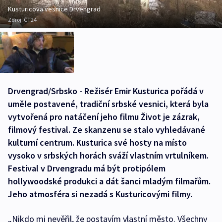
Kusturicova vesnice Drvengrad
Zdroj:
ČT24
Drvengrad/Srbsko - Režisér Emir Kusturica pořádá v
uměle postavené, tradiční srbské vesnici, která byla
vytvořená pro natáčení jeho filmu Život je zázrak,
filmový festival. Ze skanzenu se stalo vyhledávané
kulturní centrum. Kusturica své hosty na místo
vysoko v srbských horách sváží vlastním vrtulníkem.
Festival v Drvengradu má být protipólem
hollywoodské produkci a dát šanci mladým filmařům.
Jeho atmosféra si nezadá s Kusturicovými filmy.
„Nikdo mi nevěřil, že postavím vlastní město. Všechny