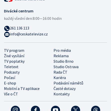
Divácké centrum
každý všední den:
8:00—16:00 hodin
261 136 113
info@ceskatelevize.cz
TV program
Pro média
Živé vysílání
Reklama
TV poplatky
Studio Brno
Teletext
Studio Ostrava
Podcasty
Rada ČT
Počasí
Kariéra
E-shop
Podávání námětů
Mobilní a TV aplikace
Časté dotazy
Vše o ČT
Kontakty