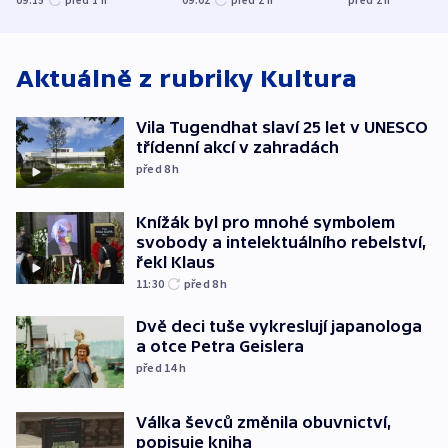
09:15
před 1
h
09:02
před 2
h
před 2
h
ministerstvo
stadion
Rusko
Aktuálně z rubriky
Kultura
Vila Tugendhat slaví 25 let v UNESCO
třídenní akcí v zahradách
před 8
h
Knížák byl pro mnohé symbolem
svobody a intelektuálního rebelství,
řekl Klaus
11:30
před 8
h
Dvě deci tuše vykreslují japanologa
a otce Petra Geislera
před 14
h
Válka ševců změnila obuvnictví,
popisuje kniha