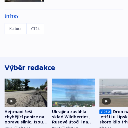
ŠTÍTKY
Kultura
ČT24
Výběr redakce
Hejtmani řeší
Ukrajina zasáhla
Dron n
VIDEO
chybějící peníze na
sklad Wildberries,
letišti u Lips
opravu silnic. Jsou
Rusové útočili na
skoro kilo trh
nenárokové, namítá
trh, hasiče či
indicie ukazuj