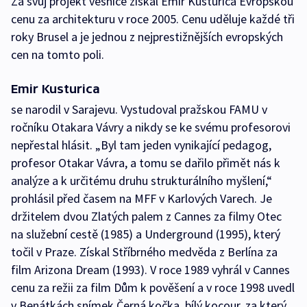
Za svůj projekt vesnice získal Emir Kusturica Evropskou
cenu za architekturu v roce 2005. Cenu uděluje každé tři
roky Brusel a je jednou z nejprestižnějších evropských
cen na tomto poli.
Emir Kusturica
se narodil v Sarajevu. Vystudoval pražskou FAMU v
ročníku Otakara Vávry a nikdy se ke svému profesorovi
nepřestal hlásit. „Byl tam jeden vynikající pedagog,
profesor Otakar Vávra, a tomu se dařilo přimět nás k
analýze a k určitému druhu strukturálního myšlení,“
prohlásil před časem na MFF v Karlových Varech. Je
držitelem dvou Zlatých palem z Cannes za filmy Otec
na služební cestě (1985) a Underground (1995), který
točil v Praze. Získal Stříbrného medvěda z Berlína za
film Arizona Dream (1993). V roce 1989 vyhrál v Cannes
cenu za režii za film Dům k pověšení a v roce 1998 uvedl
v Benátkách snímek Černá kočka, bílý kocour, za který