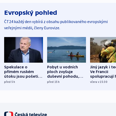
Evropský pohled
ČT24 každý den vybírá z obsahu publikovaného evropskými
veřejnými médii, členy Eurovize.
Spekulace o
Pobyt u vodních
Jiný jazyk i t
přímém ruském
ploch zvyšuje
Ve Francii
útoku jsou pošetilé,
duševní pohodu,
spolupracují h
míní estonský
ukázala
různých zemí
před 5
h
před 15
h
včera v 15:30
bezpečnostní
mezinárodní studie
expert