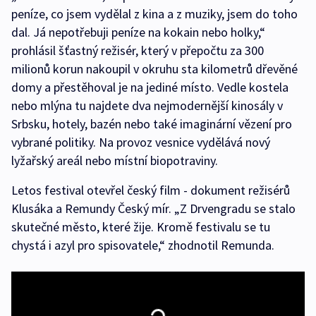
peníze, co jsem vydělal z kina a z muziky, jsem do toho
dal. Já nepotřebuji peníze na kokain nebo holky,“
prohlásil šťastný režisér, který v přepočtu za 300
milionů korun nakoupil v okruhu sta kilometrů dřevěné
domy a přestěhoval je na jediné místo. Vedle kostela
nebo mlýna tu najdete dva nejmodernější kinosály v
Srbsku, hotely, bazén nebo také imaginární vězení pro
vybrané politiky. Na provoz vesnice vydělává nový
lyžařský areál nebo místní biopotraviny.
Letos festival otevřel český film - dokument režisérů
Klusáka a Remundy Český mír. „Z Drvengradu se stalo
skutečné město, které žije. Kromě festivalu se tu
chystá i azyl pro spisovatele,“ zhodnotil Remunda.