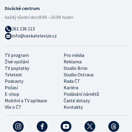
Divácké centrum
každý všední den:
8:00—16:00 hodin
261 136 113
info@ceskatelevize.cz
TV program
Pro média
Živé vysílání
Reklama
TV poplatky
Studio Brno
Teletext
Studio Ostrava
Podcasty
Rada ČT
Počasí
Kariéra
E-shop
Podávání námětů
Mobilní a TV aplikace
Časté dotazy
Vše o ČT
Kontakty