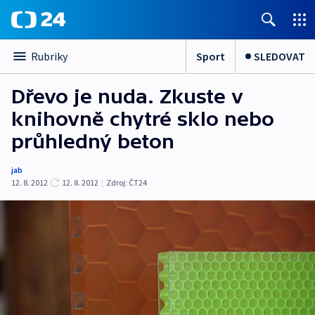
Sport
SLEDOVAT
Rubriky
Dřevo je nuda. Zkuste v
knihovně chytré sklo nebo
průhledný beton
jab
12. 8. 2012
12. 8. 2012
|
Zdroj:
ČT24