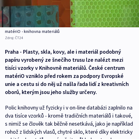
matériO - knihovna materiálů
Zdroj:
ČT24
Praha - Plasty, skla, kovy, ale i materiál podobný
papíru vyrobený ze šnečího trusu lze nalézt mezi
tisíci vzorky v Knihovně materiálů. České centrum
matériO vzniklo před rokem za podpory Evropské
unie a cestu si do něj už našla řada lidí z kreativních
oborů, kterým jsou jeho služby určeny.
Polic knihovny už fyzicky i v on-line databázi zaplnilo na
dva tisíce vzorků - kromě tradičních materiálů i takové,
s nimiž se člověk tak běžně nesetkává, jako je například
rohož z lidských vlasů, chytré sklo, které díky elektricky