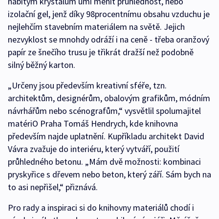
nabitým krystalům umí měnit průhlednost, nebo
izolační gel, jenž díky 98procentnímu obsahu vzduchu je
nejlehčím stavebním materiálem na světě. Jejich
nezvyklost se mnohdy odráží i na ceně - třeba oranžový
papír ze šnečího trusu je třikrát dražší než podobně
silný běžný karton.
„Určeny jsou především kreativní sféře, tzn.
architektům, designérům, obalovým grafikům, módním
návrhářům nebo scénografům,“ vysvětlil spolumajitel
matériO Praha Tomáš Hendrych, kde knihovna
především najde uplatnění. Kupříkladu architekt David
Vávra zvažuje do interiéru, který vytváří, použití
průhledného betonu. „Mám dvě možnosti: kombinaci
pryskyřice s dřevem nebo beton, který září. Sám bych na
to asi nepřišel,“ přiznává.
Pro rady a inspiraci si do knihovny materiálů chodí i