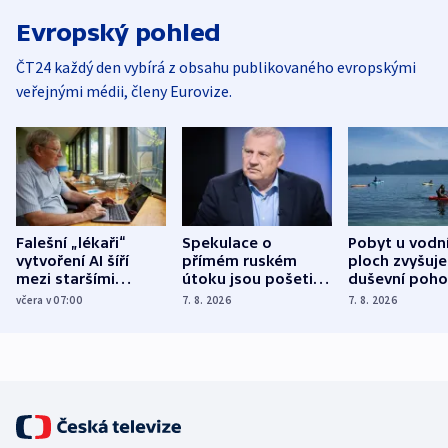
Evropský pohled
ČT24 každý den vybírá z obsahu publikovaného evropskými
veřejnými médii, členy Eurovize.
Falešní „lékaři“
Spekulace o
Pobyt u vodn
vytvoření AI šíří
přímém ruském
ploch zvyšuje
mezi staršími
útoku jsou pošetilé,
duševní poho
Poláky nebezpečné
míní estonský
ukázala
včera v 07:00
7. 8. 2026
7. 8. 2026
zdravotní rady
bezpečnostní
mezinárodní 
expert