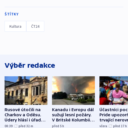
ŠTÍTKY
Kultura
ČT24
Výběr redakce
Rusové útočili na
Kanadu i Evropu dál
Účastníci po
Charkov a Oděsu.
sužují lesní požáry.
Pride upozorň
Údery hlásí i úřady v
V Britské Kolumbii
trvající nerov
Bělgorodu
evakuovali tisíce lidí
společensko
08:39
před 32
m
před 5
h
včera
před 17
h