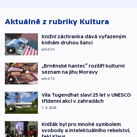
atmosféru
Aktuálně z rubriky
Kultura
Knižní záchranka dává vyřazeným
knihám druhou šanci
před 5
h
„Brněnské hantec“ rozšíří kulturní
seznam na jihu Moravy
před 7
h
Vila Tugendhat slaví 25 let v UNESCO
třídenní akcí v zahradách
7. 8. 2026
Knížák byl pro mnohé symbolem
svobody a intelektuálního rebelství,
řekl Klaus