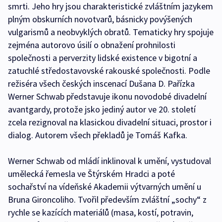
smrti. Jeho hry jsou charakteristické zvláštním jazykem
plným obskurních novotvarů, básnicky povýšených
vulgarismů a neobvyklých obratů. Tematicky hry spojuje
zejména autorovo úsilí o obnažení prohnilosti
společnosti a perverzity lidské existence v bigotní a
zatuchlé středostavovské rakouské společnosti. Podle
režiséra všech českých inscenací Dušana D. Pařízka
Werner Schwab představuje ikonu novodobé divadelní
avantgardy, protože jsko jediný autor ve 20. století
zcela rezignoval na klasickou divadelní situaci, prostor i
dialog. Autorem všech překladů je Tomáš Kafka.
Werner Schwab od mládí inklinoval k umění, vystudoval
umělecká řemesla ve Štýrském Hradci a poté
sochařství na vídeňské Akademii výtvarných umění u
Bruna Gironcoliho. Tvořil především zvláštní „sochy“ z
rychle se kazících materiálů (masa, kostí, potravin,