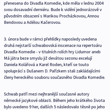
přenesena do Divadla Komedie, kde měla v lednu 2004
svou dosavadní derniéru. Bude k vidění jednorázově v
původním obsazení s Marikou Procházkovou, Annou
Bendovou a Adélou Kačerovou.
3. února bude v rámci přehlídky naposledy uvedena
druhá nejstarší schwabovská inscenace na repertoáru
Divadla Komedie - v titulních rolích hry Lidumor aneb
Má játra beze smyslu již devátou sezonu excelují
Daniela Kolářová a Karel Roden, kteří se touto
spoluprácí s Dušanem D. Pařízkem stali zakládajícími
členy hereckého souboru současného Divadla Komedie.
Schwab patří mezi nejhranější současné autory
německé jazykové oblasti. Během jeho krátkého života
bylo uvedeno 9 her, dalších 5 následovalo těsně po jeho