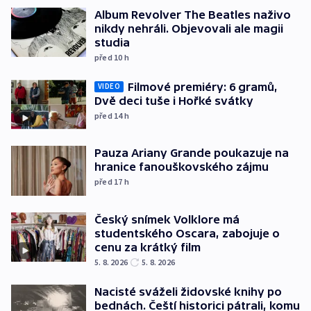
Album Revolver The Beatles naživo
nikdy nehráli. Objevovali ale magii
studia
před 10
h
Filmové premiéry: 6 gramů,
VIDEO
Dvě deci tuše i Hořké svátky
před 14
h
Pauza Ariany Grande poukazuje na
hranice fanouškovského zájmu
před 17
h
Český snímek Volklore má
studentského Oscara, zabojuje o
cenu za krátký film
5. 8. 2026
5. 8. 2026
Nacisté sváželi židovské knihy po
bednách. Čeští historici pátrali, komu