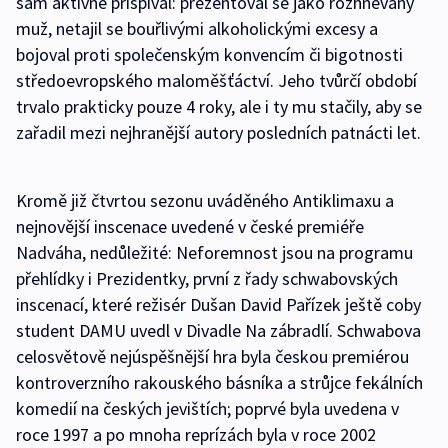
sám aktivně přispíval: prezentoval se jako rozhněvaný
muž, netajil se bouřlivými alkoholickými excesy a
bojoval proti společenským konvencím či bigotnosti
středoevropského maloměšťáctví. Jeho tvůrčí období
trvalo prakticky pouze 4 roky, ale i ty mu stačily, aby se
zařadil mezi nejhranější autory posledních patnácti let.
Kromě již čtvrtou sezonu uváděného Antiklimaxu a
nejnovější inscenace uvedené v české premiéře
Nadváha, nedůležité: Neforemnost jsou na programu
přehlídky i Prezidentky, první z řady schwabovských
inscenací, které režisér Dušan David Pařízek ještě coby
student DAMU uvedl v Divadle Na zábradlí. Schwabova
celosvětově nejúspěšnější hra byla českou premiérou
kontroverzního rakouského básníka a strůjce fekálních
komedií na českých jevištích; poprvé byla uvedena v
roce 1997 a po mnoha reprízách byla v roce 2002