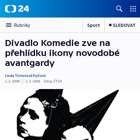
Sport
SLEDOVAT
Rubriky
Divadlo Komedie zve na
přehlídku ikony novodobé
avantgardy
Linda Tichotová Fryčová
1. 2. 2008
1. 2. 2008
|
Zdroj:
ČT24