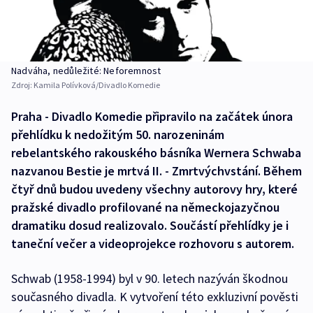
Nadváha, nedůležité: Neforemnost
Zdroj:
Kamila Polívková/Divadlo Komedie
Praha - Divadlo Komedie připravilo na začátek února
přehlídku k nedožitým 50. narozeninám
rebelantského rakouského básníka Wernera Schwaba
nazvanou Bestie je mrtvá II. - Zmrtvýchvstání. Během
čtyř dnů budou uvedeny všechny autorovy hry, které
pražské divadlo profilované na německojazyčnou
dramatiku dosud realizovalo. Součástí přehlídky je i
taneční večer a videoprojekce rozhovoru s autorem.
Schwab (1958-1994) byl v 90. letech nazýván škodnou
současného divadla. K vytvoření této exkluzivní pověsti