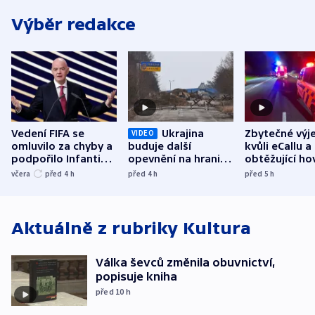
Výběr redakce
Vedení FIFA se
Ukrajina
Zbytečné výj
VIDEO
omluvilo za chyby a
buduje další
kvůli eCallu a
podpořilo Infantina.
opevnění na hranici
obtěžující ho
UEFA trvá na
s Běloruskem
zdržují záchr
včera
před 4
h
před 4
h
před 5
h
bojkotu
Aktuálně z rubriky
Kultura
Válka ševců změnila obuvnictví,
popisuje kniha
před 10
h