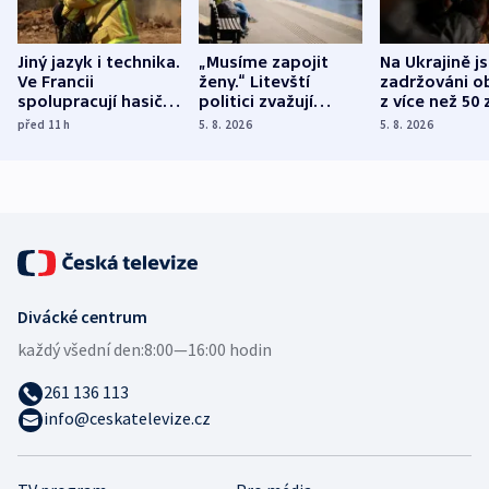
Jiný jazyk i technika.
„Musíme zapojit
Na Ukrajině j
Ve Francii
ženy.“ Litevští
zadržováni o
spolupracují hasiči z
politici zvažují
z více než 50 
různých zemí
dohodu o
Bojovali na s
před 11
h
5. 8. 2026
5. 8. 2026
demografii
Ruska
Divácké centrum
každý všední den:
8:00—16:00 hodin
261 136 113
info@ceskatelevize.cz