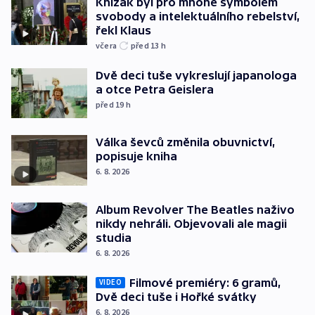
Knížák byl pro mnohé symbolem
svobody a intelektuálního rebelství,
řekl Klaus
včera
před 13
h
Dvě deci tuše vykreslují japanologa
a otce Petra Geislera
před 19
h
Válka ševců změnila obuvnictví,
popisuje kniha
6. 8. 2026
Album Revolver The Beatles naživo
nikdy nehráli. Objevovali ale magii
studia
6. 8. 2026
Filmové premiéry: 6 gramů,
VIDEO
Dvě deci tuše i Hořké svátky
6. 8. 2026