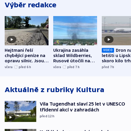
Výběr redakce
Hejtmani řeší
Ukrajina zasáhla
Dron n
VIDEO
chybějící peníze na
sklad Wildberries,
letišti u Lips
opravu silnic. Jsou
Rusové útočili na
skoro kilo trh
nenárokové, namítá
trh, hasiče či
indicie ukazuj
včera
před 6
h
včera
před 7
h
před 7
h
ministerstvo
stadion
Rusko
Aktuálně z rubriky
Kultura
Vila Tugendhat slaví 25 let v UNESCO
třídenní akcí v zahradách
před 12
h