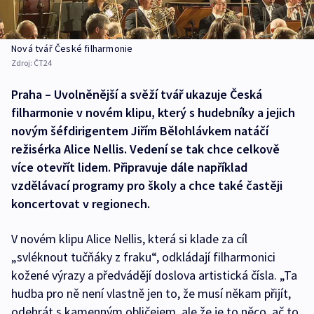
Nová tvář České filharmonie
Zdroj:
ČT24
Praha – Uvolněnější a svěží tvář ukazuje Česká
filharmonie v novém klipu, který s hudebníky a jejich
novým šéfdirigentem Jiřím Bělohlávkem natáčí
režisérka Alice Nellis. Vedení se tak chce celkově
více otevřít lidem. Připravuje dále například
vzdělávací programy pro školy a chce také častěji
koncertovat v regionech.
V novém klipu Alice Nellis, která si klade za cíl
„svléknout tučňáky z fraku“, odkládají filharmonici
kožené výrazy a předvádějí doslova artistická čísla. „Ta
hudba pro ně není vlastně jen to, že musí někam přijít,
odehrát s kamenným obličejem, ale že je to něco, ač to