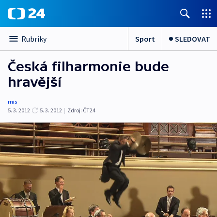
Sport
SLEDOVAT
Rubriky
Česká filharmonie bude
hravější
mis
5. 3. 2012
5. 3. 2012
|
Zdroj:
ČT24