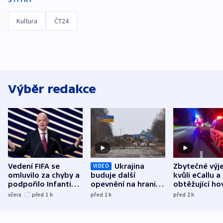
Kultura
ČT24
Výběr redakce
Vedení FIFA se
Ukrajina
Zbytečné výj
VIDEO
omluvilo za chyby a
buduje další
kvůli eCallu a
podpořilo Infantina.
opevnění na hranici
obtěžující ho
UEFA trvá na
s Běloruskem
zdržují záchr
včera
před 1
h
před 1
h
před 2
h
bojkotu