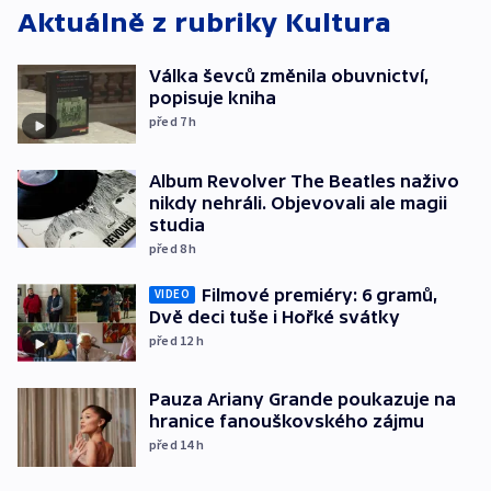
Aktuálně z rubriky
Kultura
Válka ševců změnila obuvnictví,
popisuje kniha
před 7
h
Album Revolver The Beatles naživo
nikdy nehráli. Objevovali ale magii
studia
před 8
h
Filmové premiéry: 6 gramů,
VIDEO
Dvě deci tuše i Hořké svátky
před 12
h
Pauza Ariany Grande poukazuje na
hranice fanouškovského zájmu
před 14
h