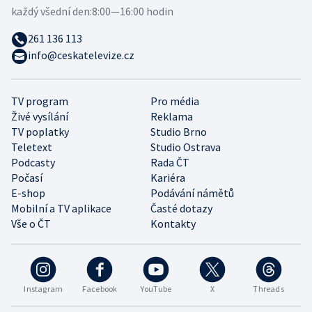
každý všední den:
8:00—16:00 hodin
261 136 113
info@ceskatelevize.cz
TV program
Pro média
Živé vysílání
Reklama
TV poplatky
Studio Brno
Teletext
Studio Ostrava
Podcasty
Rada ČT
Počasí
Kariéra
E-shop
Podávání námětů
Mobilní a TV aplikace
Časté dotazy
Vše o ČT
Kontakty
Instagram
Facebook
YouTube
X
Threads