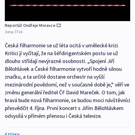
Reportáž Ondřeje Moravce
Zdroj:
ČT24
Česká filharmonie se už léta ocitá v umělecké krizi.
Kritici jí vyčítají, že na šéfdirigentském postu se už
dlouho střídají nevýrazné osobnosti. „Spojení Jiří
Bělohlávek a České filharmonie vytvoří hodně silnou
značku, a ta určitě dostane orchestr na vyšší
mezinárodní povědomí, než v současné době je,“ věří ve
změnu generální ředitel ČF David Mareček. O tom, jak
hravá bude nová filharmonie, se budou moci návštěvníci
přesvědčit 4. října. První koncert s Jiřím Bělohlávkem
odvysílá v přímém přenosu i Česká televize.
ŠTÍTKY