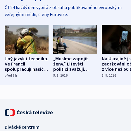
ČT24 každý den vybírá z obsahu publikovaného evropskými
veřejnými médii, členy Eurovize.
Jiný jazyk i technika.
„Musíme zapojit
Na Ukrajině j
Ve Francii
ženy.“ Litevští
zadržováni o
spolupracují hasiči z
politici zvažují
z více než 50 
různých zemí
dohodu o
Bojovali na s
před 8
h
5. 8. 2026
5. 8. 2026
demografii
Ruska
Divácké centrum