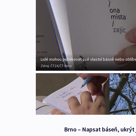
Lidé mohou publikovat své vlastní básně nebo oblíb
Zdroj:
ČT24/ČT Brno
Brno – Napsat báseň, ukrýt ji