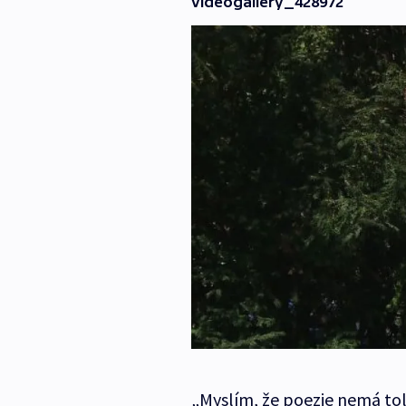
videogallery_428972
„Myslím, že poezie nemá toli