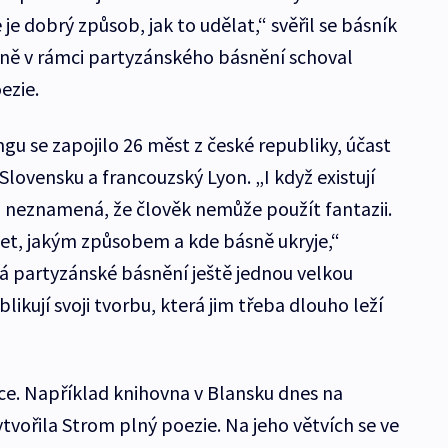
e je dobrý způsob, jak to udělat,“ svěřil se básník
Brně v rámci partyzánského básnění schoval
ezie.
gu se zapojilo 26 měst z české republiky, účast
Slovensku a francouzský Lyon. „I když existují
o neznamená, že člověk nemůže použít fantazii.
t, jakým způsobem a kde básně ukryje,“
á partyzánské básnění ještě jednou velkou
likují svoji tvorbu, která jim třeba dlouho leží
tuce. Například knihovna v Blansku dnes na
ořila Strom plný poezie. Na jeho větvích se ve