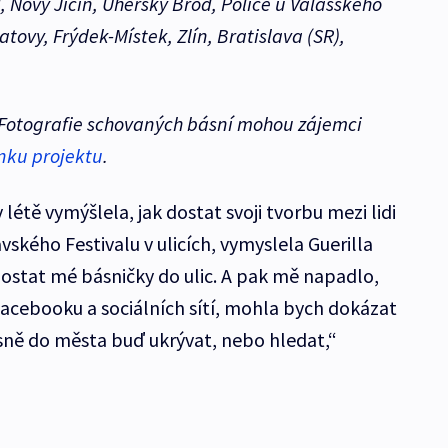
 Nový Jičín, Uherský Brod, Police u Valašského
latovy, Frýdek-Místek, Zlín, Bratislava (SR),
 Fotografie schovaných básní mohou zájemci
nku projektu
.
 létě vymýšlela, jak dostat svoji tvorbu mezi lidi
vského Festivalu v ulicích, vymyslela Guerilla
dostat mé básničky do ulic. A pak mě napadlo,
ů facebooku a sociálních sítí, mohla bych dokázat
 básně do města buď ukrývat, nebo hledat,“