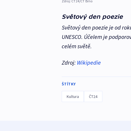
Zdroj:
ČT24/ČT Brno
Světový den poezie
Světový den poezie je od ro
UNESCO. Účelem je podporova
celém světě.
Zdroj:
Wikipedie
ŠTÍTKY
Kultura
ČT24