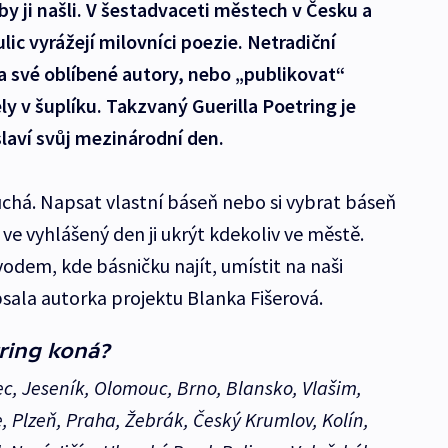
by ji našli. V šestadvaceti městech v Česku a
lic vyrážejí milovníci poezie. Netradiční
své oblíbené autory, nebo „publikovat“
ly v šuplíku. Takzvaný Guerilla Poetring je
slaví svůj mezinárodní den.
uchá. Napsat vlastní báseň nebo si vybrat báseň
e vyhlášený den ji ukrýt kdekoliv ve městě.
vodem, kde básničku najít, umístit na naši
ala autorka projektu Blanka Fišerová.
tring koná?
nec, Jeseník, Olomouc, Brno, Blansko, Vlašim,
 Plzeň, Praha, Žebrák, Český Krumlov, Kolín,