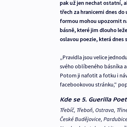
pak už jen nechat ostatní, a
třech za hranicemi dnes do u
formou mohou upozornit na 
básně, které jim dlouho leže
oslavou poezie, která dnes 
„Pravidla jsou velice jednod
svého oblíbeného básníka a v
Potom ji nafotit a fotku i ná
facebookovou stránku,“ pops
Kde se 5. Guerilla Poe
Třebíč, Třeboň, Ostrava, Tři
České Budějovice, Pardubice,