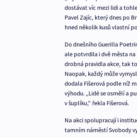
dostávat víc mezi lidi a tohl
Pavel Zajíc, který dnes po 
hned několik kusů vlastní po
Do dnešního Guerilla Poetrin
ale potvrdila i dvě města na 
drobná pravidla akce, tak t
Naopak, každý může vymysle
dodala Fišerová podle níž m
výhodu. „Lidé se osmělí a pub
v šuplíku,“ řekla Fišerová.
Na akci spolupracují i insti
tamním náměstí Svobody vytv