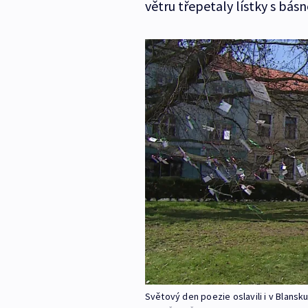
větru třepetaly lístky s básn
Světový den poezie oslavili i v Blansk