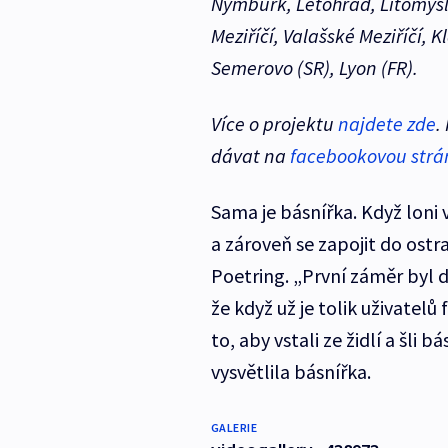
Nymburk, Letohrad, Litomyšl,
Meziříčí, Valašské Meziříčí, K
Semerovo (SR), Lyon (FR).
Více o projektu
najdete zde
.
dávat na
facebookovou strá
Sama je básnířka. Když loni v
a zároveň se zapojit do ostra
Poetring. „První záměr byl 
že když už je tolik uživatel
to, aby vstali ze židlí a šli
vysvětlila básnířka.
GALERIE