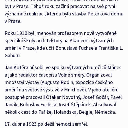
byt v Praze. Téhož roku začíná pracovat na své první
významné realizaci, kterou byla stavba Peterkova domu
v Praze.
Roku 1910 byl jmenován profesorem nově vytvořené
speciální školy architektury na Akademii výtvarných
umění v Praze, kde učí i Bohuslava Fuchse a Františka L.
Gahuru.
Jan Kotěra působil ve spolku výtvarných umělců Mánes
a jako redaktor časopisu Volné směry. Organizoval
množství výstav (Auguste Rodin, expozice českého
umění na světové výstavě v Mnichově). V jeho ateliéru
postupně pracovali Otakar Novotný, Josef Gočár, Pavel
Janák, Bohuslav Fuchs a Josef Štěpánek. Absolvoval
několik cest do Paříže, Holandska, Belgie, Německa.
17. dubna 1923 po delší nemoci zemřel.