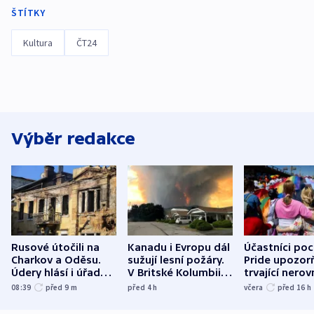
ŠTÍTKY
Kultura
ČT24
Výběr redakce
Rusové útočili na
Kanadu i Evropu dál
Účastníci po
Charkov a Oděsu.
sužují lesní požáry.
Pride upozorň
Údery hlásí i úřady v
V Britské Kolumbii
trvající nerov
Bělgorodu
evakuovali tisíce lidí
společensko
08:39
před 9
m
před 4
h
včera
před 16
h
atmosféru