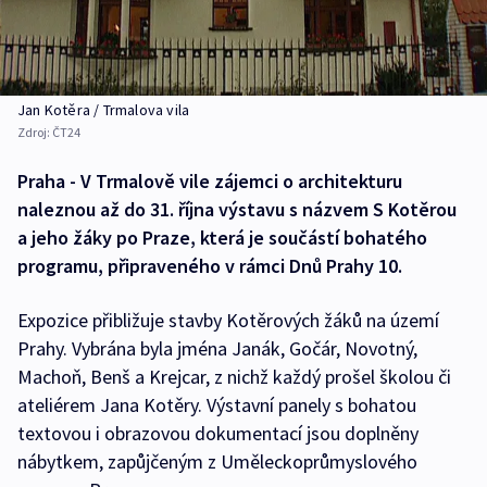
Jan Kotěra / Trmalova vila
Zdroj:
ČT24
Praha - V Trmalově vile zájemci o architekturu
naleznou až do 31. října výstavu s názvem S Kotěrou
a jeho žáky po Praze, která je součástí bohatého
programu, připraveného v rámci Dnů Prahy 10.
Expozice přibližuje stavby Kotěrových žáků na území
Prahy. Vybrána byla jména Janák, Gočár, Novotný,
Machoň, Benš a Krejcar, z nichž každý prošel školou či
ateliérem Jana Kotěry. Výstavní panely s bohatou
textovou i obrazovou dokumentací jsou doplněny
nábytkem, zapůjčeným z Uměleckoprůmyslového