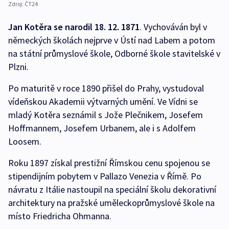
Zdroj:
ČT24
Jan Kotěra se narodil 18. 12. 1871
. Vychováván byl v
německých školách nejprve v Ústí nad Labem a potom
na státní průmyslové škole, Odborné škole stavitelské v
Plzni.
Po maturitě v roce 1890 přišel do Prahy, vystudoval
vídeňskou Akademii výtvarných umění. Ve Vídni se
mladý Kotěra seznámil s Jože Plečnikem, Josefem
Hoffmannem, Josefem Urbanem, ale i s Adolfem
Loosem.
Roku 1897 získal prestižní Římskou cenu spojenou se
stipendijním pobytem v Pallazo Venezia v Římě. Po
návratu z Itálie nastoupil na speciální školu dekorativní
architektury na pražské uměleckoprůmyslové škole na
místo Friedricha Ohmanna.