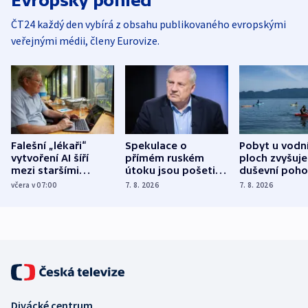
Evropský pohled
ČT24 každý den vybírá z obsahu publikovaného evropskými
veřejnými médii, členy Eurovize.
Falešní „lékaři“
Spekulace o
Pobyt u vodn
vytvoření AI šíří
přímém ruském
ploch zvyšuje
mezi staršími
útoku jsou pošetilé,
duševní poho
Poláky nebezpečné
míní estonský
ukázala
včera v 07:00
7. 8. 2026
7. 8. 2026
zdravotní rady
bezpečnostní
mezinárodní 
expert
Divácké centrum