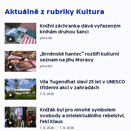
Aktuálně z rubriky
Kultura
Knižní záchranka dává vyřazeným
knihám druhou šanci
před 4
h
„Brněnské hantec“ rozšíří kulturní
seznam na jihu Moravy
před 6
h
Vila Tugendhat slaví 25 let v UNESCO
třídenní akcí v zahradách
7. 8. 2026
Knížák byl pro mnohé symbolem
svobody a intelektuálního rebelství,
řekl Klaus
7. 8. 2026
7. 8. 2026