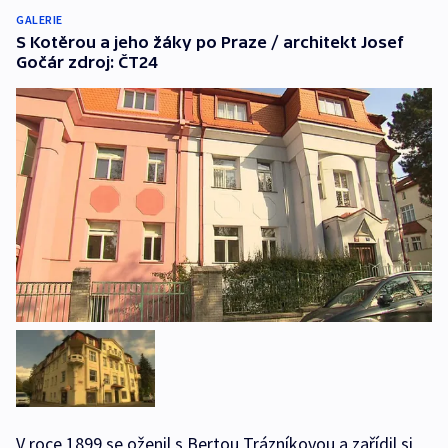
GALERIE
S Kotěrou a jeho žáky po Praze / architekt Josef
Gočár zdroj: ČT24
V roce 1899 se oženil s Bertou Trázníkovou a zařídil si