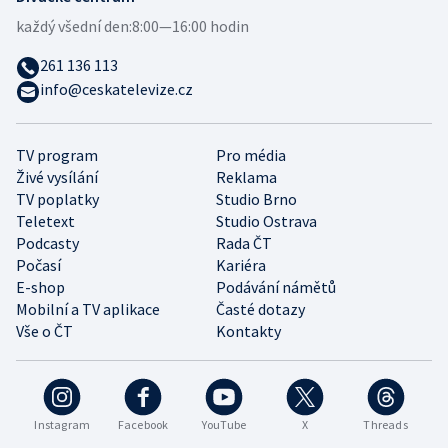
každý všední den:
8:00—16:00 hodin
261 136 113
info@ceskatelevize.cz
TV program
Pro média
Živé vysílání
Reklama
TV poplatky
Studio Brno
Teletext
Studio Ostrava
Podcasty
Rada ČT
Počasí
Kariéra
E-shop
Podávání námětů
Mobilní a TV aplikace
Časté dotazy
Vše o ČT
Kontakty
Instagram
Facebook
YouTube
X
Threads