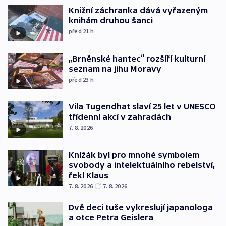
Knižní záchranka dává vyřazeným
knihám druhou šanci
před 21
h
„Brněnské hantec“ rozšíří kulturní
seznam na jihu Moravy
před 23
h
Vila Tugendhat slaví 25 let v UNESCO
třídenní akcí v zahradách
7. 8. 2026
Knížák byl pro mnohé symbolem
svobody a intelektuálního rebelství,
řekl Klaus
7. 8. 2026
7. 8. 2026
Dvě deci tuše vykreslují japanologa
a otce Petra Geislera