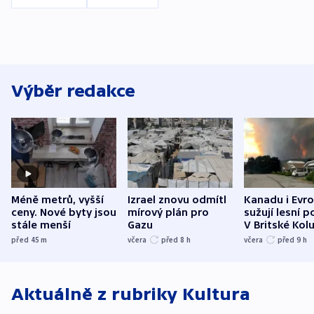
Výběr redakce
Méně metrů, vyšší
Izrael znovu odmítl
Kanadu i Evro
ceny. Nové byty jsou
mírový plán pro
sužují lesní p
stále menší
Gazu
V Britské Kol
evakuovali tis
před 45
m
včera
před 8
h
včera
před 9
h
Aktuálně z rubriky
Kultura