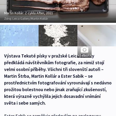
Martin Kollár: Z cyklu After, 2021
Zdroj:
Leica Gallery/Martin Kollár
Výstava Tekuté písky v pražské Leica Gallery
+ 5 dalších
předkládá návštěvníkům fotografie, za nimiž stojí
velmi osobní příběhy. Všichni tři slovenští autoři –
Martin Štrba, Martin Kollár a Ester Sabik – se
prostřednictvím fotografování vyrovnávají s nedávno
prožitou bolestnou nebo jinak zraňující zkušeností,
která výrazně vychýlila jejich dosavadní vnímání
světa i sebe samých.
Ester Sabik se zaměřuje především na analogovou