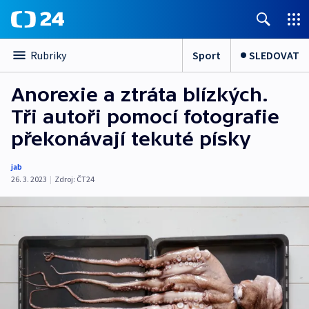
Sport
SLEDOVAT
Rubriky
Anorexie a ztráta blízkých.
Tři autoři pomocí fotografie
překonávají tekuté písky
jab
26. 3. 2023
|
Zdroj:
ČT24