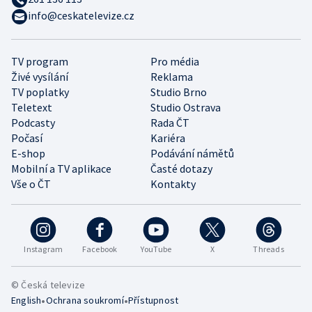
info@ceskatelevize.cz
TV program
Pro média
Živé vysílání
Reklama
TV poplatky
Studio Brno
Teletext
Studio Ostrava
Podcasty
Rada ČT
Počasí
Kariéra
E-shop
Podávání námětů
Mobilní a TV aplikace
Časté dotazy
Vše o ČT
Kontakty
Instagram
Facebook
YouTube
X
Threads
© Česká televize
•
•
English
Ochrana soukromí
Přístupnost