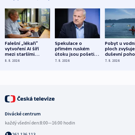
Falešní „lékaři“
Spekulace o
Pobyt u vodn
vytvoření AI šíří
přímém ruském
ploch zvyšuje
mezi staršími
útoku jsou pošetilé,
duševní poho
Poláky nebezpečné
míní estonský
ukázala
8. 8. 2026
7. 8. 2026
7. 8. 2026
zdravotní rady
bezpečnostní
mezinárodní 
expert
Divácké centrum
každý všední den:
8:00—16:00 hodin
261 136 113