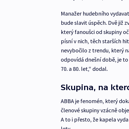
Manažer hudebního vydavate
bude slavit úspěch. Dvě již 
který fanoušci od skupiny oč
písní v nich, těch starších hi
nevybočilo z trendu, který na
odpovídá dnešní době, je to
70. a 80. let,“ dodal.
Skupina, na kte
ABBA je fenomén, který dok
členové skupiny vzácně objev
A to i přesto, že kapela vyda
lety.