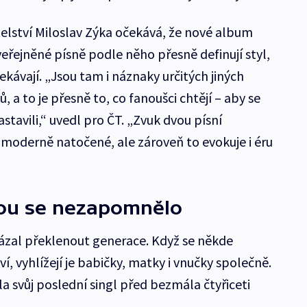
lství Miloslav Zýka očekává, že nové album
zveřejněné písně podle něho přesně definují styl,
ekávají. „Jsou tam i náznaky určitých jiných
tů, a to je přesně to, co fanoušci chtějí – aby se
stavili,“ uvedl pro ČT. „Zvuk dvou písní
 moderně natočené, ale zároveň to evokuje i éru
rou se nezapomnělo
ázal překlenout generace. Když se někde
í, vyhlížejí je babičky, matky i vnučky společně.
la svůj poslední singl před bezmála čtyřiceti