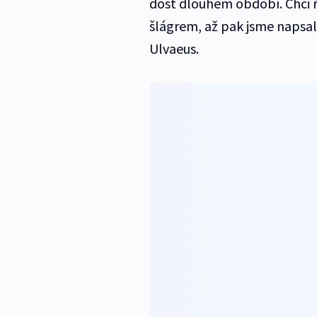
dost dlouhém období. Chci říc
šlágrem, až pak jsme napsali 
Ulvaeus.