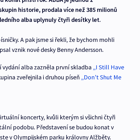
kupin historie, prodala více než 385 milionů
ledního alba uplynuly čtyři desítky let.
ísničky. A pak jsme si řekli, že bychom mohli
popsal vznik nové desky Benny Andersson.
 vydání alba zazněla první skladba
„I Still Have
kupina zveřejnila i druhou píseň
„Don't Shut Me
rtuální koncerty, kvůli kterým si všichni čtyři
itální podobu. Představení se budou konat v
oste v Olympijském parku královny Alžběty.