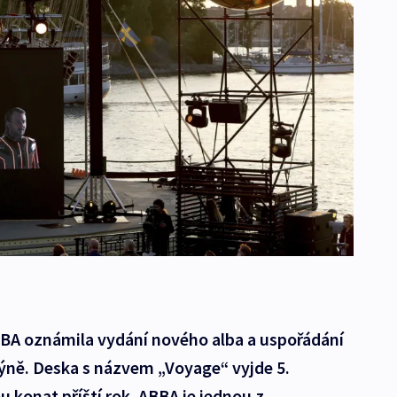
BA oznámila vydání nového alba a uspořádání
dýně. Deska s názvem „Voyage“ vyjde 5.
u konat příští rok. ABBA je jednou z