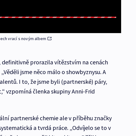
etech vrací s novým albem
 definitivně prorazila vítězstvím na cenách
i. „Věděli jsme něco málo o showbyznysu. A
lentů. I to, že jsme byli (partnerské) páry,
ět,“ vzpomíná členka skupiny Anni-Frid
ální partnerské chemie ale v příběhu značky
stematická a tvrdá práce. „Odvíjelo se to v