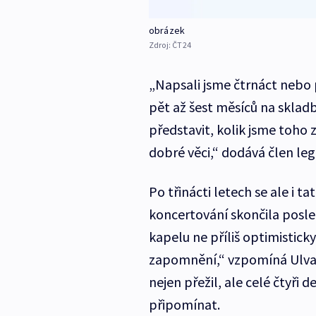
obrázek
Zdroj:
ČT24
„Napsali jsme čtrnáct nebo 
pět až šest měsíců na sklad
představit, kolik jsme toho 
dobré věci,“ dodává člen leg
Po třinácti letech se ale i t
koncertování skončila posle
kapelu ne příliš optimisticky
zapomnění,“ vzpomíná Ulvae
nejen přežil, ale celé čtyři
připomínat.