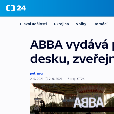
Hlavní události
Ukrajina
Volby
Domácí
ABBA vydává p
desku, zveřejn
pet
,
mor
2. 9. 2021
2. 9. 2021
|
Zdroj:
ČT24