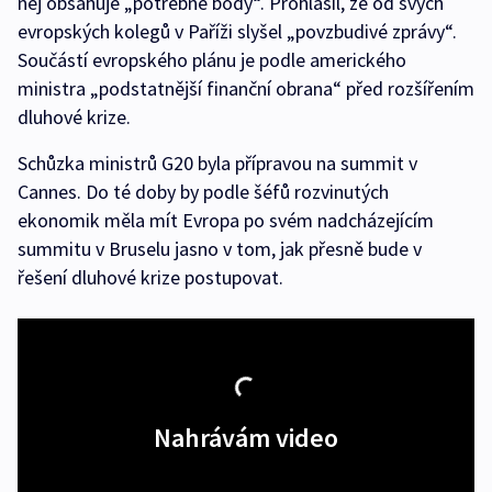
něj obsahuje „potřebné body“. Prohlásil, že od svých
evropských kolegů v Paříži slyšel „povzbudivé zprávy“.
Součástí evropského plánu je podle amerického
ministra „podstatnější finanční obrana“ před rozšířením
dluhové krize.
Schůzka ministrů G20 byla přípravou na summit v
Cannes. Do té doby by podle šéfů rozvinutých
ekonomik měla mít Evropa po svém nadcházejícím
summitu v Bruselu jasno v tom, jak přesně bude v
řešení dluhové krize postupovat.
Nahrávám video