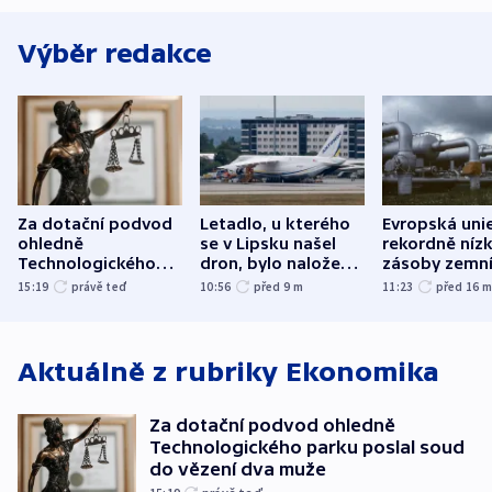
Výběr redakce
Za dotační podvod
Letadlo, u kterého
Evropská uni
ohledně
se v Lipsku našel
rekordně níz
Technologického
dron, bylo naložené
zásoby zemn
parku poslal soud
municí, píší média
plynu
15:19
právě teď
10:56
před 9
m
11:23
před 16
do vězení dva muže
Aktuálně z rubriky
Ekonomika
Za dotační podvod ohledně
Technologického parku poslal soud
do vězení dva muže