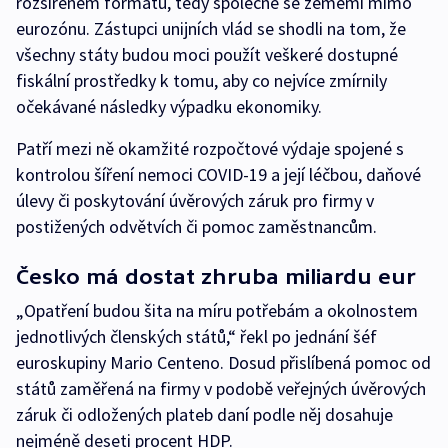
rozšířeném formátu, tedy společně se zeměmi mimo
eurozónu. Zástupci unijních vlád se shodli na tom, že
všechny státy budou moci použít veškeré dostupné
fiskální prostředky k tomu, aby co nejvíce zmírnily
očekávané následky výpadku ekonomiky.
Patří mezi ně okamžité rozpočtové výdaje spojené s
kontrolou šíření nemoci COVID-19 a její léčbou, daňové
úlevy či poskytování úvěrových záruk pro firmy v
postižených odvětvích či pomoc zaměstnancům.
Česko má dostat zhruba miliardu eur
„Opatření budou šita na míru potřebám a okolnostem
jednotlivých členských států,“ řekl po jednání šéf
euroskupiny Mario Centeno. Dosud přislíbená pomoc od
států zaměřená na firmy v podobě veřejných úvěrových
záruk či odložených plateb daní podle něj dosahuje
nejméně deseti procent HDP.