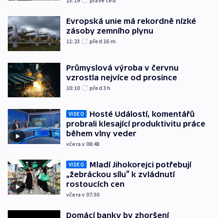
15:19
právě teď
Evropská unie má rekordně nízké
zásoby zemního plynu
11:23
před 16
m
Průmyslová výroba v červnu
vzrostla nejvíce od prosince
10:10
před 3
h
Hosté Událostí, komentářů
VIDEO
probrali klesající produktivitu práce
během vlny veder
včera v 08:48
Mladí Jihokorejci potřebují
VIDEO
„žebráckou sílu“ k zvládnutí
rostoucích cen
včera v 07:30
Domácí banky by zhoršení