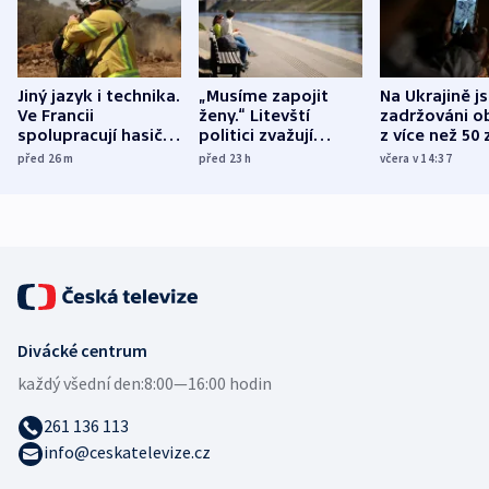
Jiný jazyk i technika.
„Musíme zapojit
Na Ukrajině j
Ve Francii
ženy.“ Litevští
zadržováni o
spolupracují hasiči z
politici zvažují
z více než 50 
různých zemí
dohodu o
Bojovali na s
před 26
m
před 23
h
včera v 14:37
demografii
Ruska
Divácké centrum
každý všední den:
8:00—16:00 hodin
261 136 113
info@ceskatelevize.cz