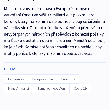
Ministři rovněž ocenili návrh Evropské komise na
vytvoření fondu ve výši 37 miliard eur (963 miliard
korun), který má zemím dále pomoci v boji se šířením a
následky viru. Z tohoto fondu založeného především na
nevyčerpaných národních příspěvcích z kohezní politiky
má Česko dostat zhruba miliardu eur. Ministři se shodli,
že je návrh Komise potřeba schválit co nejrychleji, aby
mohly peníze k členským zemím doputovat včas.
ŠTÍTKY
Ekonomika
Evropská unie
Eurozóna
Ministři financí
Stimulační opatření
Covid-19