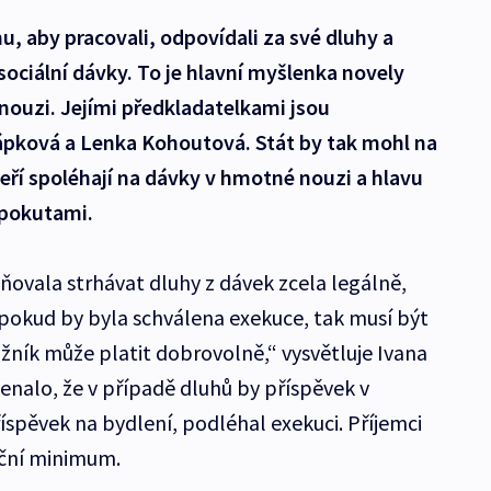
u, aby pracovali, odpovídali za své dluhy a
ociální dávky. To je hlavní myšlenka novely
ouzi. Jejími předkladatelkami jsou
pková a Lenka Kohoutová. Stát by tak mohl na
ří spoléhají na dávky v hmotné nouzi a hlavu
 pokutami.
ovala strhávat dluhy z dávek zcela legálně,
pokud by byla schválena exekuce, tak musí být
žník může platit dobrovolně,“ vysvětluje Ivana
enalo, že v případě dluhů by příspěvek v
spěvek na bydlení, podléhal exekuci. Příjemci
nční minimum.