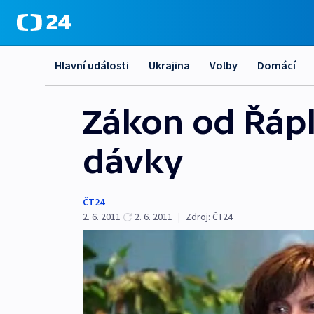
Hlavní události
Ukrajina
Volby
Domácí
Zákon od Řáp
dávky
ČT24
2. 6. 2011
2. 6. 2011
|
Zdroj:
ČT24