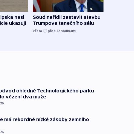
Lipska nesl
Soud nařídil zastavit stavbu
Žido
icie ukazují
Trumpova tanečního sálu
břehu
kriti
včera
před 12
hodinami
před 1
podvod ohledně Technologického parku
do vězení dva muže
026
ie má rekordně nízké zásoby zemního
026