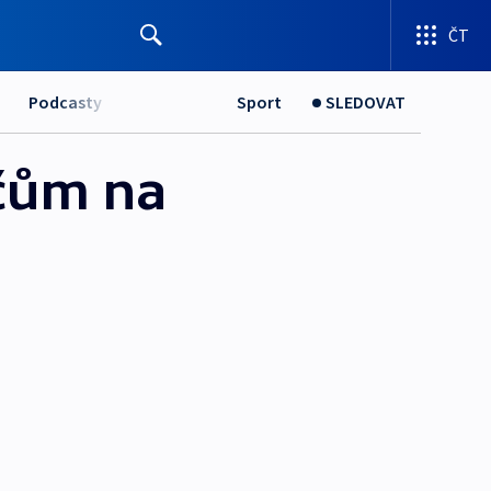
ČT
Podcasty
Sport
SLEDOVAT
čům na