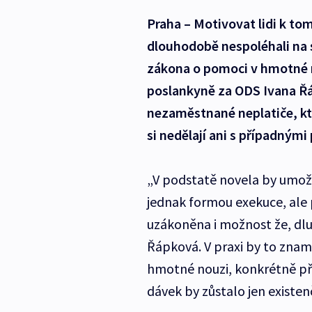
Praha – Motivovat lidi k tom
dlouhodobě nespoléhali na s
zákona o pomoci v hmotné n
poslankyně za ODS Ivana Řá
nezaměstnané neplatiče, kte
si nedělají ani s případnými
„V podstatě novela by umožň
jednak formou exekuce, ale 
uzákoněna i možnost že, dlu
Řápková. V praxi by to znam
hmotné nouzi, konkrétně pří
dávek by zůstalo jen existe