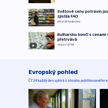
Světové ceny potravin jso
zjistila FAO
před 20
hodinami
Bulharsko končí s cenami 
přetrvává
včera v 07:38
Evropský pohled
ČT24 každý den vybírá z obsahu publikovaného e