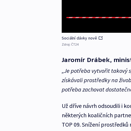
Sociální dávky nově
Zdroj:
ČT24
Jaromír Drábek, minist
„Je potřeba vytvořit takový s
získávali prostředky na živo
potřeba zachovat dostatečno
Už dříve návrh odsoudili i 
některých koaličních partn
TOP 09. Snížení prostředků 