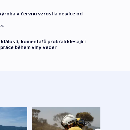
ýroba v červnu vzrostla nejvíce od
026
dálostí, komentářů probrali klesající
 práce během vlny veder