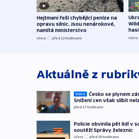
Ukra
Hejtmani řeší chybějící peníze na
Wild
opravu silnic. Jsou nenárokové,
hasi
namítá ministerstvo
včera
včera
před 12
hodinami
Aktuálně z rubri
Česko se plynem záso
VIDEO
Snížení cen však slíbit nel
před 17
hodinami
Policie obvinila pět lidí v 
soutěží Správy železnic
včera
před 19
hodinami