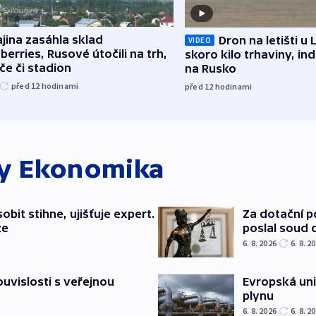
jina zasáhla sklad
Dron na letišti u 
VIDEO
berries, Rusové útočili na trh,
skoro kilo trhaviny, ind
če či stadion
na Rusko
před 12
hodinami
před 12
hodinami
ky
Ekonomika
bit stihne, ujišťuje expert.
Za dotační 
ze
poslal soud 
6. 8. 2026
6. 8. 2
souvislosti s veřejnou
Evropská un
plynu
6. 8. 2026
6. 8. 2