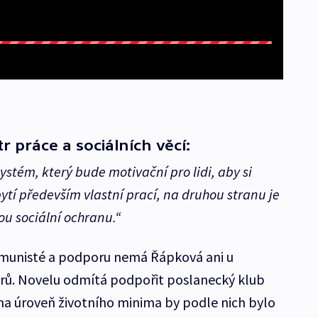
r práce a sociálních věcí:
ystém, který bude motivační pro lidi, aby si
bytí především vlastní prací, na druhou stranu je
u sociální ochranu.“
komunisté a podporu nemá Řápková ani u
erů. Novelu odmítá podpořit poslanecký klub
na úroveň životního minima by podle nich bylo