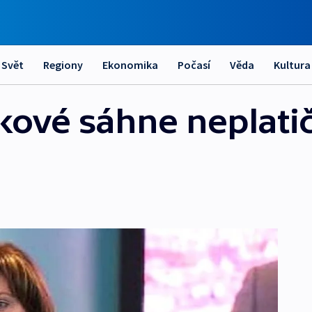
Svět
Regiony
Ekonomika
Počasí
Věda
Kultura
kové sáhne neplati