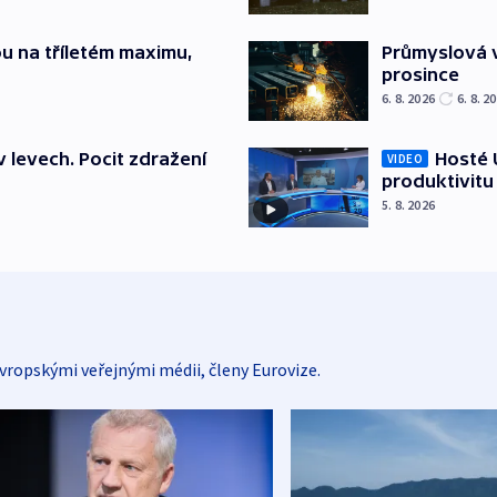
u na tříletém maximu,
Průmyslová v
prosince
6. 8. 2026
6. 8. 2
v levech. Pocit zdražení
Hosté U
VIDEO
produktivitu
5. 8. 2026
vropskými veřejnými médii, členy Eurovize.