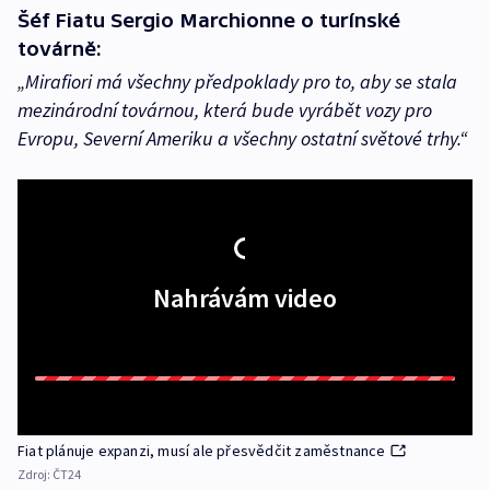
Šéf Fiatu Sergio Marchionne o turínské
továrně:
„Mirafiori má všechny předpoklady pro to, aby se stala
mezinárodní továrnou, která bude vyrábět vozy pro
Evropu, Severní Ameriku a všechny ostatní světové trhy.“
Nahrávám video
Fiat plánuje expanzi, musí ale přesvědčit zaměstnance
Zdroj:
ČT24