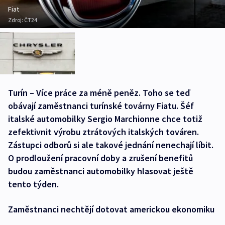
Fiat
Zdroj:
ČT24
Turín – Více práce za méně peněz. Toho se teď
obávají zaměstnanci turínské továrny Fiatu. Šéf
italské automobilky Sergio Marchionne chce totiž
zefektivnit výrobu ztrátových italských továren.
Zástupci odborů si ale takové jednání nenechají líbit.
O prodloužení pracovní doby a zrušení benefitů
budou zaměstnanci automobilky hlasovat ještě
tento týden.
Zaměstnanci nechtějí dotovat americkou ekonomiku