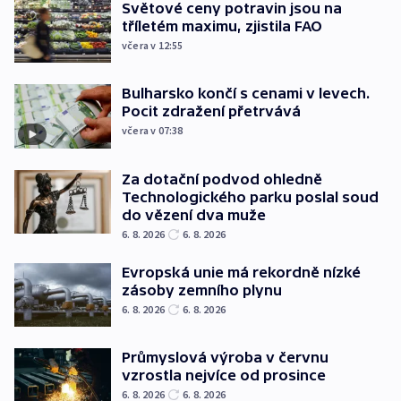
Světové ceny potravin jsou na
tříletém maximu, zjistila FAO
včera v 12:55
Bulharsko končí s cenami v levech.
Pocit zdražení přetrvává
včera v 07:38
Za dotační podvod ohledně
Technologického parku poslal soud
do vězení dva muže
6. 8. 2026
6. 8. 2026
Evropská unie má rekordně nízké
zásoby zemního plynu
6. 8. 2026
6. 8. 2026
Průmyslová výroba v červnu
vzrostla nejvíce od prosince
6. 8. 2026
6. 8. 2026