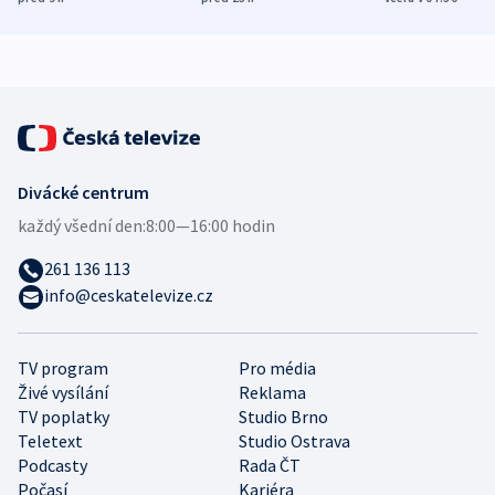
zdravotní rady
bezpečnostní
mezinárodní 
expert
Divácké centrum
každý všední den:
8:00—16:00 hodin
261 136 113
info@ceskatelevize.cz
TV program
Pro média
Živé vysílání
Reklama
TV poplatky
Studio Brno
Teletext
Studio Ostrava
Podcasty
Rada ČT
Počasí
Kariéra