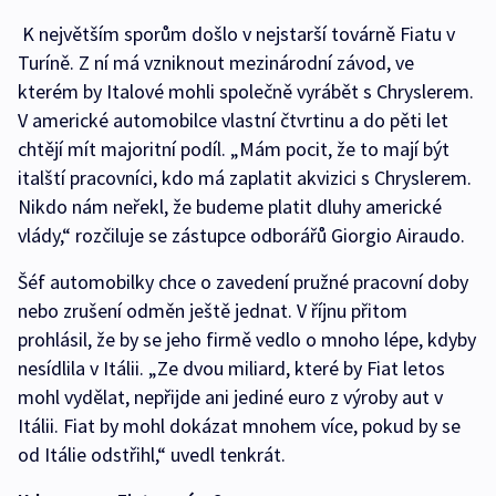
K největším sporům došlo v nejstarší továrně Fiatu v
Turíně. Z ní má vzniknout mezinárodní závod, ve
kterém by Italové mohli společně vyrábět s Chryslerem.
V americké automobilce vlastní čtvrtinu a do pěti let
chtějí mít majoritní podíl. „Mám pocit, že to mají být
italští pracovníci, kdo má zaplatit akvizici s Chryslerem.
Nikdo nám neřekl, že budeme platit dluhy americké
vlády,“ rozčiluje se zástupce odborářů Giorgio Airaudo.
Šéf automobilky chce o zavedení pružné pracovní doby
nebo zrušení odměn ještě jednat. V říjnu přitom
prohlásil, že by se jeho firmě vedlo o mnoho lépe, kdyby
nesídlila v Itálii. „Ze dvou miliard, které by Fiat letos
mohl vydělat, nepřijde ani jediné euro z výroby aut v
Itálii. Fiat by mohl dokázat mnohem více, pokud by se
od Itálie odstřihl,“ uvedl tenkrát.