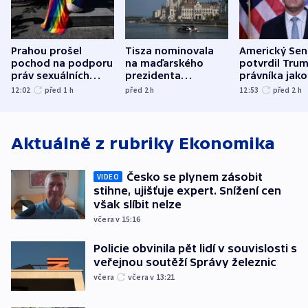
Prahou prošel
Tisza nominovala
Americký Sen
pochod na podporu
na maďarského
potvrdil Tru
práv sexuálních
prezidenta
právníka jako
menšin
bývalého šéfa
ministra
12:02
před 1
h
před 2
h
12:53
před 2
h
nejvyššího soudu
spravedlnost
Aktuálně z rubriky
Ekonomika
Česko se plynem zásobit
VIDEO
stihne, ujišťuje expert. Snížení cen
však slíbit nelze
včera v 15:16
Policie obvinila pět lidí v souvislosti s
veřejnou soutěží Správy železnic
včera
včera v 13:21