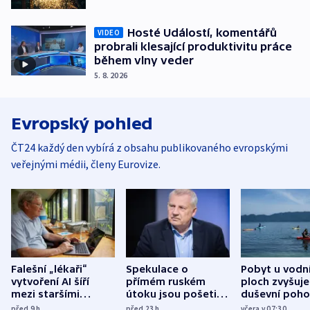
Hosté Událostí, komentářů
VIDEO
probrali klesající produktivitu práce
během vlny veder
5. 8. 2026
Evropský pohled
ČT24 každý den vybírá z obsahu publikovaného evropskými
veřejnými médii, členy Eurovize.
Falešní „lékaři“
Spekulace o
Pobyt u vodn
vytvoření AI šíří
přímém ruském
ploch zvyšuje
mezi staršími
útoku jsou pošetilé,
duševní poho
Poláky nebezpečné
míní estonský
ukázala
před 9
h
před 23
h
včera v 07:30