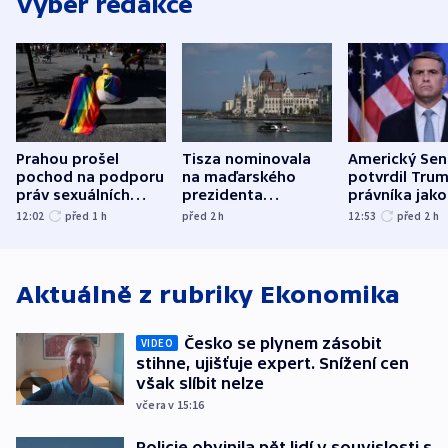
Výběr redakce
Prahou prošel
Tisza nominovala
Americký Sen
pochod na podporu
na maďarského
potvrdil Tru
práv sexuálních
prezidenta
právníka jako
menšin
bývalého šéfa
ministra
12:02
před 1
h
před 2
h
12:53
před 2
h
nejvyššího soudu
spravedlnost
Aktuálně z rubriky
Ekonomika
Česko se plynem zásobit
VIDEO
stihne, ujišťuje expert. Snížení cen
však slíbit nelze
včera v 15:16
Policie obvinila pět lidí v souvislosti s