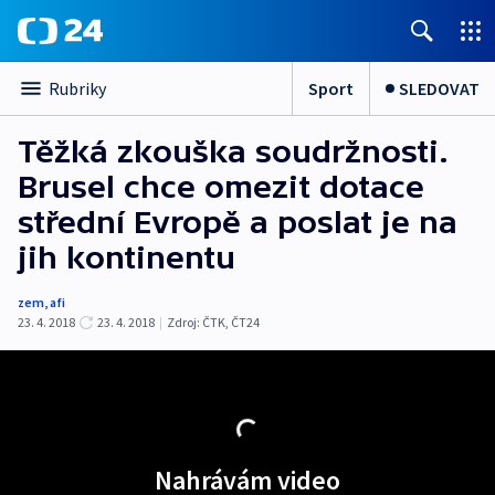
Sport
SLEDOVAT
Rubriky
Těžká zkouška soudržnosti.
Brusel chce omezit dotace
střední Evropě a poslat je na
jih kontinentu
zem
,
afi
23. 4. 2018
23. 4. 2018
|
Zdroj:
ČTK
,
ČT24
Nahrávám video