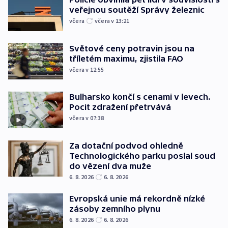
veřejnou soutěží Správy železnic
včera
včera v 13:21
Světové ceny potravin jsou na
tříletém maximu, zjistila FAO
včera v 12:55
Bulharsko končí s cenami v levech.
Pocit zdražení přetrvává
včera v 07:38
Za dotační podvod ohledně
Technologického parku poslal soud
do vězení dva muže
6. 8. 2026
6. 8. 2026
Evropská unie má rekordně nízké
zásoby zemního plynu
6. 8. 2026
6. 8. 2026