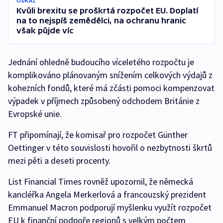
ODKAZ
Kvůli brexitu se proškrtá rozpočet EU. Doplatí
na to nejspíš zemědělci, na ochranu hranic
však půjde víc
Jednání ohledně budoucího víceletého rozpočtu je
komplikováno plánovaným snížením celkových výdajů z
kohezních fondů, které má zčásti pomoci kompenzovat
výpadek v příjmech způsobený odchodem Británie z
Evropské unie.
FT připomínají, že komisař pro rozpočet Günther
Oettinger v této souvislosti hovořil o nezbytnosti škrtů
mezi pěti a deseti procenty.
List Financial Times rovněž upozornil, že německá
kancléřka Angela Merkerlová a francouzský prezident
Emmanuel Macron podporují myšlenku využít rozpočet
EU k finanční podpoře regionů s velkým počtem