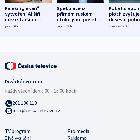
Falešní „lékaři“
Spekulace o
Pobyt u vodn
vytvoření AI šíří
přímém ruském
ploch zvyšuje
mezi staršími
útoku jsou pošetilé,
duševní poho
Poláky nebezpečné
míní estonský
ukázala
před 9
h
před 23
h
včera v 07:30
zdravotní rady
bezpečnostní
mezinárodní 
expert
Divácké centrum
každý všední den:
8:00—16:00 hodin
261 136 113
info@ceskatelevize.cz
TV program
Pro média
Živé vysílání
Reklama