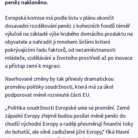
peněz nakloněno.
Evropská komise má podle listu v plánu ukončit
dosavadní rozdělování peněz z kohezních fondů téměř
výlučně na základě výše hrubého domácího produktu na
obyvatele a nahradit ji mnohem širšími kriterii
pokrývajícími řadu faktorů, od nezaměstnanosti
mládeže, vzdělávání a životního prostředí až po inovace
a přístup zemí k migraci.
Navrhované změny by tak přinesly dramatickou
proměnu politiky soudržnosti, která má za úkol
podporovat méně rozvinuté části EU.
„Politika soudržnosti Evropské unie se promění. Země
západní Evropy zřejmě budou posílat méně peněz do
chudší východní Evropy a raději přesměrují finanční toky
do bohatší, ale silně zadlužené jižní Evropy,“ říká hlavní