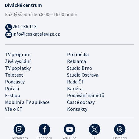
Divácké centrum
každý všední den:
8:00—16:00 hodin
261 136 113
info@ceskatelevize.cz
TV program
Pro média
Živé vysílání
Reklama
TV poplatky
Studio Brno
Teletext
Studio Ostrava
Podcasty
Rada ČT
Počasí
Kariéra
E-shop
Podávání námětů
Mobilní a TV aplikace
Časté dotazy
Vše o ČT
Kontakty
Instagram
Facebook
YouTube
X
Threads