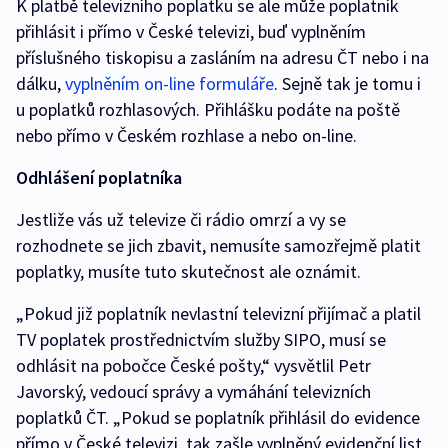
K platbě televizního poplatku se ale může poplatník
přihlásit i přímo v České televizi, buď vyplněním
příslušného tiskopisu a zasláním na adresu ČT nebo i na
dálku,
vyplněním on-line formuláře
. Sejně tak je tomu i
u poplatků rozhlasových. Přihlášku podáte na poště
nebo přímo v Českém rozhlase a nebo on-line.
Odhlášení poplatníka
Jestliže vás už televize či rádio omrzí a vy se
rozhodnete se jich zbavit, nemusíte samozřejmě platit
poplatky, musíte tuto skutečnost ale oznámit.
„Pokud již poplatník nevlastní televizní přijímač a platil
TV poplatek prostřednictvím služby SIPO, musí se
odhlásit na pobočce České pošty,“ vysvětlil Petr
Javorský, vedoucí správy a vymáhání televizních
poplatků ČT. „Pokud se poplatník přihlásil do evidence
přímo v České televizi, tak zašle vyplněný evidenční list