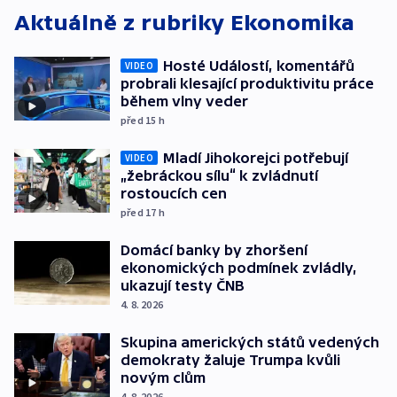
Aktuálně z rubriky
Ekonomika
Hosté Událostí, komentářů
VIDEO
probrali klesající produktivitu práce
během vlny veder
před 15
h
Mladí Jihokorejci potřebují
VIDEO
„žebráckou sílu“ k zvládnutí
rostoucích cen
před 17
h
Domácí banky by zhoršení
ekonomických podmínek zvládly,
ukazují testy ČNB
4. 8. 2026
Skupina amerických států vedených
demokraty žaluje Trumpa kvůli
novým clům
4. 8. 2026