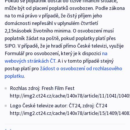
Pokud se poplatník dostal do tíživé finanční situace,
může být od placení poplatků osvobozen. Podle zákona
na to má právo v případě, že čistý příjem jeho
domácnosti nepřesáhl v uplynulém čtvrtletí
2,15násobek životního minima. O osvobození musí
poplatník žádat na poště, pokud poplatky platí přes
SIPO. V případě, že je hradí přímo České televizi, využije
Formulář pro osvobození, který je k dispozici
na
webových stránkách ČT
. A i v tomto případě stejný
postup platí pro
žádost o osvobození od rozhlasového
poplatku
.
Rozhlas zdroj: Fresh Film Fest
http://img2.ct24.cz/cache/140x78/article/11/1041/1040
Logo České televize autor: ČT24, zdroj: ČT24
http://img2.ct24.cz/cache/140x78/article/15/1409/1408