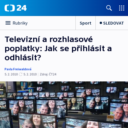
Sport
SLEDOVAT
Rubriky
Televizní a rozhlasové
poplatky: Jak se přihlásit a
odhlásit?
Pavla Freiwaldová
5. 2. 2010
5. 2. 2010
|
Zdroj:
ČT24