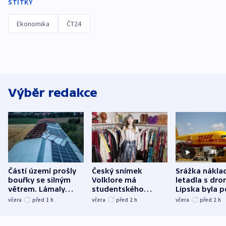
ŠTÍTKY
Ekonomika
ČT24
Výběr redakce
Částí území prošly
Český snímek
Srážka nákla
bouřky se silným
Volklore má
letadla s dr
větrem. Lámaly
studentského
Lipska byla p
stromy a poničily
Oscara, zabojuje o
německého mi
včera
před 1
h
včera
před 2
h
včera
před 2
h
střechu
cenu za krátký film
hybridní útok