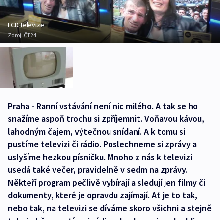
LCD televize
Zdroj:
ČT24
Praha - Ranní vstávání není nic milého. A tak se ho
snažíme aspoň trochu si zpříjemnit. Voňavou kávou,
lahodným čajem, výtečnou snídaní. A k tomu si
pustíme televizi či rádio. Poslechneme si zprávy a
uslyšíme hezkou písničku. Mnoho z nás k televizi
usedá také večer, pravidelně v sedm na zprávy.
Někteří program pečlivě vybírají a sledují jen filmy či
dokumenty, které je opravdu zajímají. Ať je to tak,
nebo tak, na televizi se díváme skoro všichni a stejně