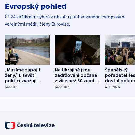
Evropský pohled
ČT24 každý den vybírá z obsahu publikovaného evropskými
veřejnými médii, členy Eurovize.
„Musíme zapojit
Na Ukrajině jsou
Španělský
ženy.“ Litevští
zadržováni občané
pořadatel fes
politici zvažují
z více než 50 zemí.
dostal pokut
dohodu o
Bojovali na straně
nekalé prakti
před 8
h
před 10
h
4. 8. 2026
demografii
Ruska