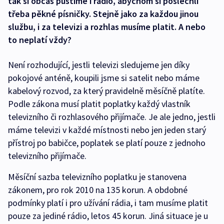
tak si občas pustíme i rádio, abychom si poslechli
třeba pěkné písničky. Stejně jako za každou jinou
službu, i za televizi a rozhlas musíme platit. A nebo
to neplatí vždy?
Není rozhodující, jestli televizi sledujeme jen díky
pokojové anténě, koupili jsme si satelit nebo máme
kabelový rozvod, za který pravidelně měsíčně platíte.
Podle zákona musí platit poplatky každý vlastník
televizního či rozhlasového přijímače. Je ale jedno, jestli
máme televizi v každé místnosti nebo jen jeden starý
přístroj po babičce, poplatek se platí pouze z jednoho
televizního přijímače.
Měsíční sazba televizního poplatku je stanovena
zákonem, pro rok 2010 na 135 korun. A obdobné
podmínky platí i pro užívání rádia, i tam musíme platit
pouze za jediné rádio, letos 45 korun. Jiná situace je u