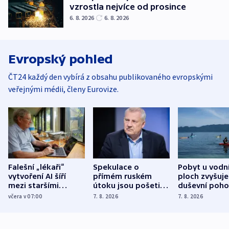
vzrostla nejvíce od prosince
6. 8. 2026
6. 8. 2026
Evropský pohled
ČT24 každý den vybírá z obsahu publikovaného evropskými
veřejnými médii, členy Eurovize.
Falešní „lékaři“
Spekulace o
Pobyt u vodn
vytvoření AI šíří
přímém ruském
ploch zvyšuje
mezi staršími
útoku jsou pošetilé,
duševní poho
Poláky nebezpečné
míní estonský
ukázala
včera v 07:00
7. 8. 2026
7. 8. 2026
zdravotní rady
bezpečnostní
mezinárodní 
expert