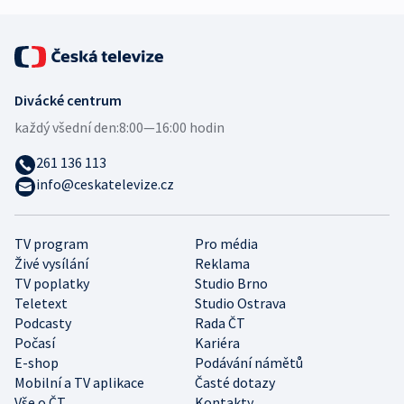
Divácké centrum
každý všední den:
8:00—16:00 hodin
261 136 113
info@ceskatelevize.cz
TV program
Pro média
Živé vysílání
Reklama
TV poplatky
Studio Brno
Teletext
Studio Ostrava
Podcasty
Rada ČT
Počasí
Kariéra
E-shop
Podávání námětů
Mobilní a TV aplikace
Časté dotazy
Vše o ČT
Kontakty