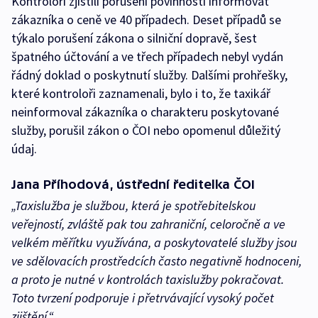
Kontroloři zjistili porušení povinnosti informovat
zákazníka o ceně ve 40 případech. Deset případů se
týkalo porušení zákona o silniční dopravě, šest
špatného účtování a ve třech případech nebyl vydán
řádný doklad o poskytnutí služby. Dalšími prohřešky,
které kontroloři zaznamenali, bylo i to, že taxikář
neinformoval zákazníka o charakteru poskytované
služby, porušil zákon o ČOI nebo opomenul důležitý
údaj.
Jana Příhodová, ústřední ředitelka ČOI
„Taxislužba je službou, která je spotřebitelskou
veřejností, zvláště pak tou zahraniční, celoročně a ve
velkém měřítku využívána, a poskytovatelé služby jsou
ve sdělovacích prostředcích často negativně hodnoceni,
a proto je nutné v kontrolách taxislužby pokračovat.
Toto tvrzení podporuje i přetrvávající vysoký počet
zjištění.“