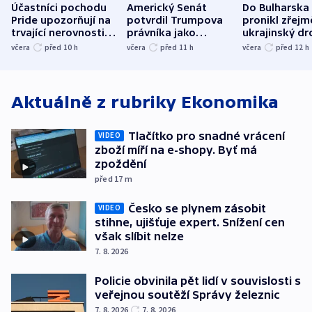
Účastníci pochodu
Americký Senát
Do Bulharska
Pride upozorňují na
potvrdil Trumpova
pronikl zřejm
trvající nerovnosti i
právníka jako
ukrajinský dr
společenskou
ministra
explodoval k
včera
před 10
h
včera
před 11
h
včera
před 12
h
atmosféru
spravedlnosti
od plynovod
Aktuálně z rubriky
Ekonomika
Tlačítko pro snadné vrácení
VIDEO
zboží míří na e-shopy. Byť má
zpoždění
před 17
m
Česko se plynem zásobit
VIDEO
stihne, ujišťuje expert. Snížení cen
však slíbit nelze
7. 8. 2026
Policie obvinila pět lidí v souvislosti s
veřejnou soutěží Správy železnic
7. 8. 2026
7. 8. 2026