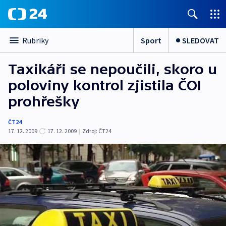
Sport
SLEDOVAT
Rubriky
Taxikáři se nepoučili, skoro u
poloviny kontrol zjistila ČOI
prohřešky
ČT24
17. 12. 2009
17. 12. 2009
|
Zdroj:
ČT24