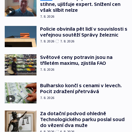
stihne, ujišťuje expert. Snížení cen
však slíbit nelze
7. 8. 2026
Policie obvinila pět lidí v souvislosti s
veřejnou soutěží Správy železnic
7. 8. 2026
7. 8. 2026
Světové ceny potravin jsou na
tříletém maximu, zjistila FAO
7. 8. 2026
Bulharsko končí s cenami v levech.
Pocit zdražení přetrvává
7. 8. 2026
Za dotační podvod ohledně
Technologického parku poslal soud
do vězení dva muže
6. 8. 2026
6. 8. 2026