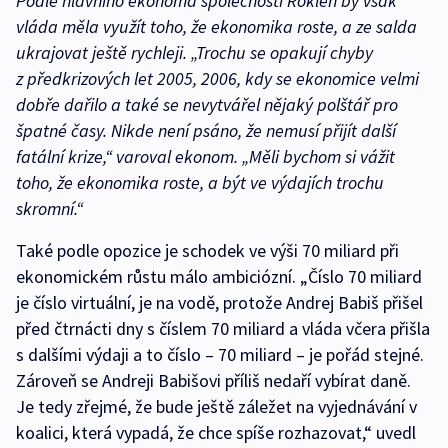
Podle hlavního ekonoma společnosti Roklen by však
vláda měla využít toho, že ekonomika roste, a ze salda
ukrajovat ještě rychleji. „Trochu se opakují chyby
z předkrizových let 2005, 2006, kdy se ekonomice velmi
dobře dařilo a také se nevytvářel nějaký polštář pro
špatné časy. Nikde není psáno, že nemusí přijít další
fatální krize,“ varoval ekonom. „Měli bychom si vážit
toho, že ekonomika roste, a být ve výdajích trochu
skromní.“
Také podle opozice je schodek ve výši 70 miliard při
ekonomickém růstu málo ambiciózní. „Číslo 70 miliard
je číslo virtuální, je na vodě, protože Andrej Babiš přišel
před čtrnácti dny s číslem 70 miliard a vláda včera přišla
s dalšími výdaji a to číslo – 70 miliard – je pořád stejné.
Zároveň se Andreji Babišovi příliš nedaří vybírat daně.
Je tedy zřejmé, že bude ještě záležet na vyjednávání v
koalici, která vypadá, že chce spíše rozhazovat,“ uvedl