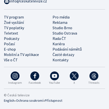
info@ceskatelevize.cz
TV program
Pro média
Živé vysílání
Reklama
TV poplatky
Studio Brno
Teletext
Studio Ostrava
Podcasty
Rada ČT
Počasí
Kariéra
E-shop
Podávání námětů
Mobilní a TV aplikace
Časté dotazy
Vše o ČT
Kontakty
Instagram
Facebook
YouTube
X
Threads
© Česká televize
•
•
English
Ochrana soukromí
Přístupnost