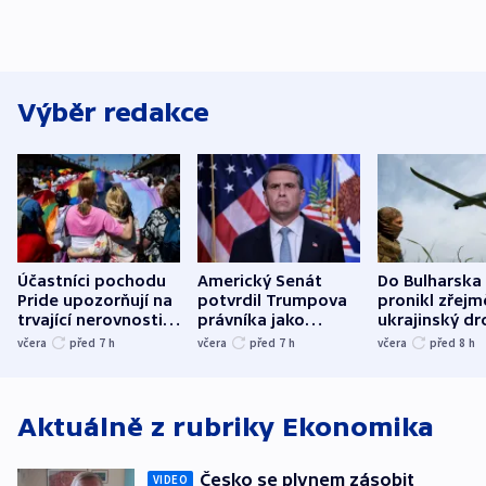
Výběr redakce
Účastníci pochodu
Americký Senát
Do Bulharska
Pride upozorňují na
potvrdil Trumpova
pronikl zřejm
trvající nerovnosti i
právníka jako
ukrajinský dr
společenskou
ministra
explodoval k
včera
před 7
h
včera
před 7
h
včera
před 8
h
atmosféru
spravedlnosti
od plynovod
Aktuálně z rubriky
Ekonomika
Česko se plynem zásobit
VIDEO