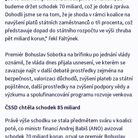
budeme držet schodek 70 miliard, což je dobrá zpráva.
Dohodli jsme se na tom, že je shoda v rámci koalice na
navýšení platů státních zaměstnanců o tři procenta, což
představuje dopad do státního rozpočtu ve výši zhruba
pět miliard korun,“ řekl Faltýnek.
Premiér Bohuslav Sobotka na brífinku po jednání vlády
oznámil, že vláda dnes přijala usnesení, ve kterém se
zavazuje najít v další debatě prostředky zejména na
bezpečnost, valorizaci důchodů, zvýšení plateb za státní
pojištěnce, další prostředky na zvýšení podpory vědy a
výzkumu a spolufinancování programu rozvoje venkova.
ČSSD chtěla schodek 85 miliard
Právě výše schodku se stala předmětem sváru v koalici:
poté, co ministr financí Andrej Babiš (ANO) avizoval
schodek 70 miliard korun, ozval se premiér Bohuslav