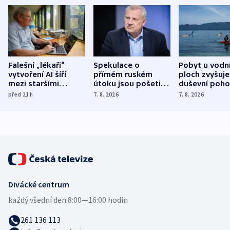
Falešní „lékaři“
Spekulace o
Pobyt u vodn
vytvoření AI šíří
přímém ruském
ploch zvyšuje
mezi staršími
útoku jsou pošetilé,
duševní poho
Poláky nebezpečné
míní estonský
ukázala
před 21
h
7. 8. 2026
7. 8. 2026
zdravotní rady
bezpečnostní
mezinárodní 
expert
Divácké centrum
každý všední den:
8:00—16:00 hodin
261 136 113