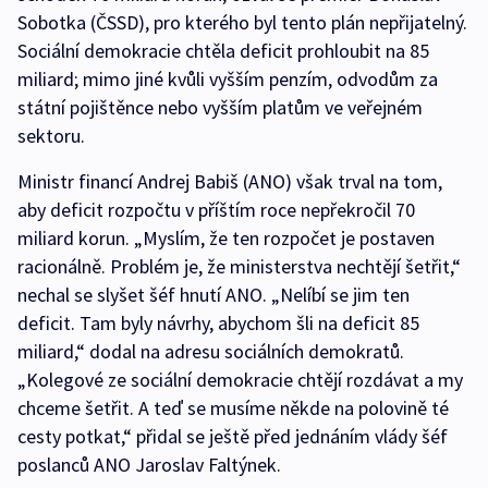
Sobotka (ČSSD), pro kterého byl tento plán nepřijatelný.
Sociální demokracie chtěla deficit prohloubit na 85
miliard; mimo jiné kvůli vyšším penzím, odvodům za
státní pojištěnce nebo vyšším platům ve veřejném
sektoru.
Ministr financí Andrej Babiš (ANO) však trval na tom,
aby deficit rozpočtu v příštím roce nepřekročil 70
miliard korun. „Myslím, že ten rozpočet je postaven
racionálně. Problém je, že ministerstva nechtějí šetřit,“
nechal se slyšet šéf hnutí ANO. „Nelíbí se jim ten
deficit. Tam byly návrhy, abychom šli na deficit 85
miliard,“ dodal na adresu sociálních demokratů.
„Kolegové ze sociální demokracie chtějí rozdávat a my
chceme šetřit. A teď se musíme někde na polovině té
cesty potkat,“ přidal se ještě před jednáním vlády šéf
poslanců ANO Jaroslav Faltýnek.