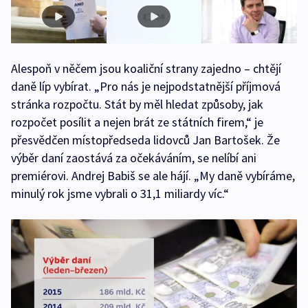
Alespoň v něčem jsou koaliční strany zajedno – chtějí
daně líp vybírat. „Pro nás je nejpodstatnější příjmová
stránka rozpočtu. Stát by měl hledat způsoby, jak
rozpočet posílit a nejen brát ze státních firem,“ je
přesvědčen místopředseda lidovců Jan Bartošek. Že
výběr daní zaostává za očekáváním, se nelíbí ani
premiérovi. Andrej Babiš se ale hájí. „My daně vybíráme,
minulý rok jsme vybrali o 31,1 miliardy víc.“