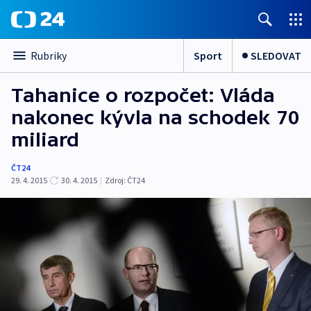
Sport
SLEDOVAT
Rubriky
Tahanice o rozpočet: Vláda
nakonec kývla na schodek 70
miliard
ČT24
29. 4. 2015
30. 4. 2015
|
Zdroj:
ČT24