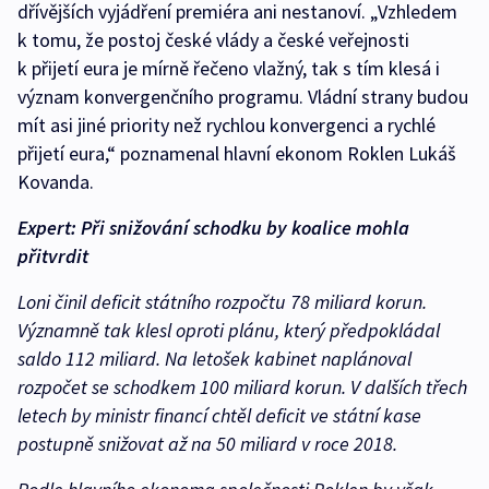
dřívějších vyjádření premiéra ani nestanoví. „Vzhledem
k tomu, že postoj české vlády a české veřejnosti
k přijetí eura je mírně řečeno vlažný, tak s tím klesá i
význam konvergenčního programu. Vládní strany budou
mít asi jiné priority než rychlou konvergenci a rychlé
přijetí eura,“ poznamenal hlavní ekonom Roklen Lukáš
Kovanda.
Expert: Při snižování schodku by koalice mohla
přitvrdit
Loni činil deficit státního rozpočtu 78 miliard korun.
Významně tak klesl oproti plánu, který předpokládal
saldo 112 miliard. Na letošek kabinet naplánoval
rozpočet se schodkem 100 miliard korun. V dalších třech
letech by ministr financí chtěl deficit ve státní kase
postupně snižovat až na 50 miliard v roce 2018.