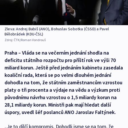
Zleva: Andrej Babiš (ANO), Bohuslav Sobotka (ČSSD) a Pavel
Bělobrádek (KDU-ČSL)
Zdroj:
ČTK/Roman Vondrouš
Praha – Vláda se na večerním jednání shodla na
deficitu státního rozpočtu pro příští rok ve výši 70
miliard korun. Ještě před jednáním kabinetu zasedala
koaliční rada, která se po velmi dlouhém jednání
dohodla na tom, že státním zaměstnancům vzrostou
platy o tři procenta a výdaje na vědu a výzkum proti
původnímu návrhu vzrostou o 1,5 miliardy korun na
28,1 miliardy korun. Ministři pak mají hledat další
úspory, uvedl šéf poslanců ANO Jaroslav Faltýnek.
„Je to dílčí kompromis. Dohodli jsme se na tom, že