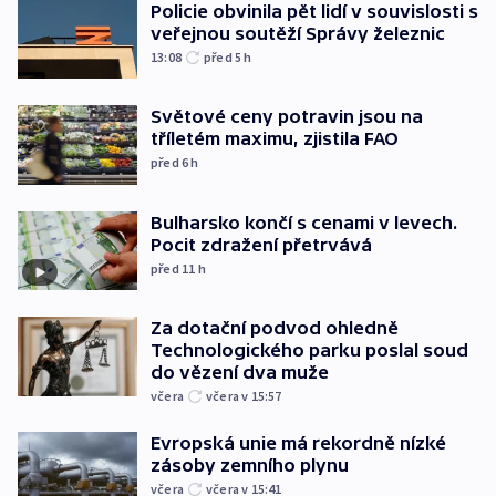
Policie obvinila pět lidí v souvislosti s
veřejnou soutěží Správy železnic
13:08
před 5
h
Světové ceny potravin jsou na
tříletém maximu, zjistila FAO
před 6
h
Bulharsko končí s cenami v levech.
Pocit zdražení přetrvává
před 11
h
Za dotační podvod ohledně
Technologického parku poslal soud
do vězení dva muže
včera
včera v 15:57
Evropská unie má rekordně nízké
zásoby zemního plynu
včera
včera v 15:41