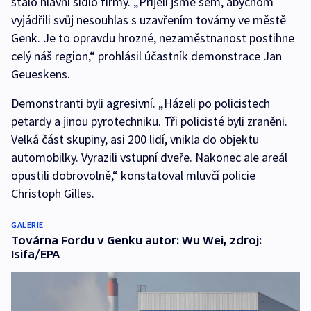
stalo hlavní sídlo firmy. „Přijeli jsme sem, abychom
vyjádřili svůj nesouhlas s uzavřením továrny ve městě
Genk. Je to opravdu hrozné, nezaměstnanost postihne
celý náš region,“ prohlásil účastník demonstrace Jan
Geueskens.
Demonstranti byli agresivní. „Házeli po policistech
petardy a jinou pyrotechniku. Tři policisté byli zraněni.
Velká část skupiny, asi 200 lidí, vnikla do objektu
automobilky. Vyrazili vstupní dveře. Nakonec ale areál
opustili dobrovolně,“ konstatoval mluvčí policie
Christoph Gilles.
GALERIE
Továrna Fordu v Genku autor: Wu Wei, zdroj:
Isifa/EPA