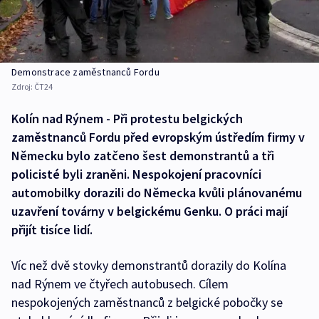
Demonstrace zaměstnanců Fordu
Zdroj:
ČT24
Kolín nad Rýnem - Při protestu belgických
zaměstnanců Fordu před evropským ústředím firmy v
Německu bylo zatčeno šest demonstrantů a tři
policisté byli zraněni. Nespokojení pracovníci
automobilky dorazili do Německa kvůli plánovanému
uzavření továrny v belgickému Genku. O práci mají
přijít tisíce lidí.
Víc než dvě stovky demonstrantů dorazily do Kolína
nad Rýnem ve čtyřech autobusech. Cílem
nespokojených zaměstnanců z belgické pobočky se