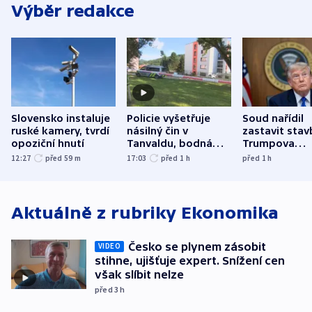
Výběr redakce
Slovensko instaluje
Policie vyšetřuje
Soud nařídil
ruské kamery, tvrdí
násilný čin v
zastavit stav
opoziční hnutí
Tanvaldu, bodná
Trumpova
zranění při něm
tanečního sá
12:27
před 59
m
17:03
před 1
h
před 1
h
utrpěli tři lidé
Aktuálně z rubriky
Ekonomika
Česko se plynem zásobit
VIDEO
stihne, ujišťuje expert. Snížení cen
však slíbit nelze
před 3
h