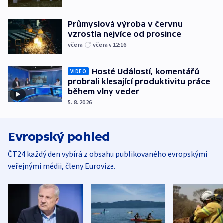
Průmyslová výroba v červnu
vzrostla nejvíce od prosince
včera
včera v 12:16
Hosté Událostí, komentářů
VIDEO
probrali klesající produktivitu práce
během vlny veder
5. 8. 2026
Evropský pohled
ČT24 každý den vybírá z obsahu publikovaného evropskými
veřejnými médii, členy Eurovize.