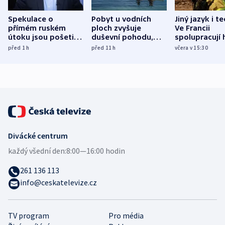
Spekulace o
Pobyt u vodních
Jiný jazyk i t
přímém ruském
ploch zvyšuje
Ve Francii
útoku jsou pošetilé,
duševní pohodu,
spolupracují h
míní estonský
ukázala
různých zemí
před 1
h
před 11
h
včera v 15:30
bezpečnostní
mezinárodní studie
expert
Divácké centrum
každý všední den:
8:00—16:00 hodin
261 136 113
info@ceskatelevize.cz
TV program
Pro média