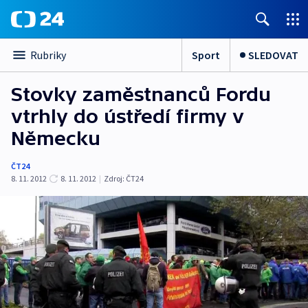
Sport
SLEDOVAT
Rubriky
Stovky zaměstnanců Fordu
vtrhly do ústředí firmy v
Německu
ČT24
8. 11. 2012
8. 11. 2012
|
Zdroj:
ČT24