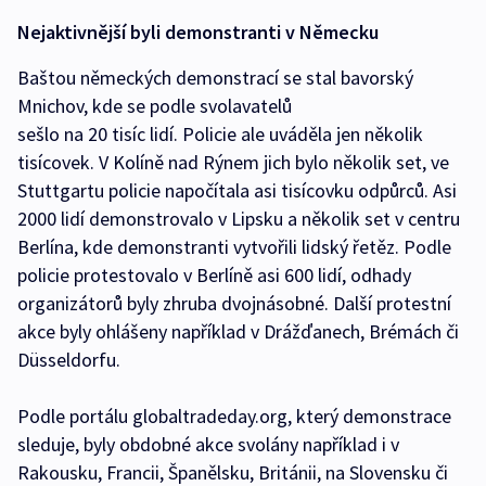
Nejaktivnější byli demonstranti v Německu
Baštou německých demonstrací se stal bavorský
Mnichov, kde se podle svolavatelů
sešlo na 20 tisíc lidí. Policie ale uváděla jen několik
tisícovek. V Kolíně nad Rýnem jich bylo několik set, ve
Stuttgartu policie napočítala asi tisícovku odpůrců. Asi
2000 lidí demonstrovalo v Lipsku a několik set v centru
Berlína, kde demonstranti vytvořili lidský řetěz. Podle
policie protestovalo v Berlíně asi 600 lidí, odhady
organizátorů byly zhruba dvojnásobné. Další protestní
akce byly ohlášeny například v Drážďanech, Brémách či
Düsseldorfu.
Podle portálu globaltradeday.org, který demonstrace
sleduje, byly obdobné akce svolány například i v
Rakousku, Francii, Španělsku, Británii, na Slovensku či