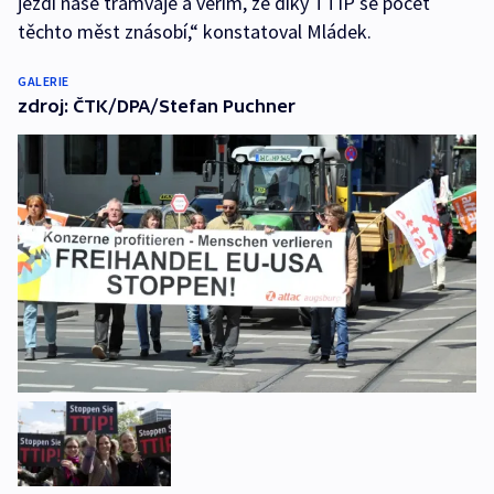
jezdí naše tramvaje a věřím, že díky TTIP se počet
těchto měst znásobí,“ konstatoval Mládek.
GALERIE
zdroj: ČTK/DPA/Stefan Puchner