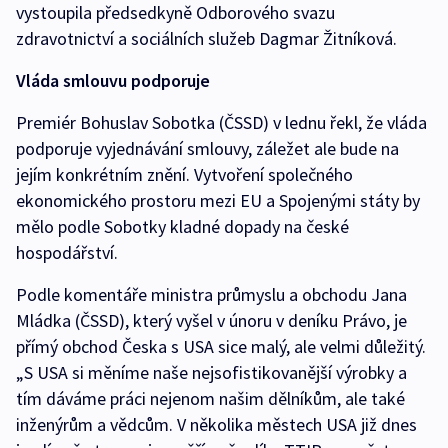
vystoupila předsedkyně Odborového svazu
zdravotnictví a sociálních služeb Dagmar Žitníková.
Vláda smlouvu podporuje
Premiér Bohuslav Sobotka (ČSSD) v lednu řekl, že vláda
podporuje vyjednávání smlouvy, záležet ale bude na
jejím konkrétním znění. Vytvoření společného
ekonomického prostoru mezi EU a Spojenými státy by
mělo podle Sobotky kladné dopady na české
hospodářství.
Podle komentáře ministra průmyslu a obchodu Jana
Mládka (ČSSD), který vyšel v únoru v deníku Právo, je
přímý obchod Česka s USA sice malý, ale velmi důležitý.
„S USA si měníme naše nejsofistikovanější výrobky a
tím dáváme práci nejenom našim dělníkům, ale také
inženýrům a vědcům. V několika městech USA již dnes