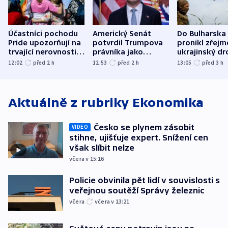
Účastníci pochodu
Americký Senát
Do Bulharska
Pride upozorňují na
potvrdil Trumpova
pronikl zřejm
trvající nerovnosti i
právníka jako
ukrajinský dr
společenskou
ministra
explodoval k
12:02
před 2
h
12:53
před 2
h
13:05
před 3
h
atmosféru
spravedlnosti
od plynovod
Aktuálně z rubriky
Ekonomika
Česko se plynem zásobit
VIDEO
stihne, ujišťuje expert. Snížení cen
však slíbit nelze
včera v 15:16
Policie obvinila pět lidí v souvislosti s
veřejnou soutěží Správy železnic
včera
včera v 13:21