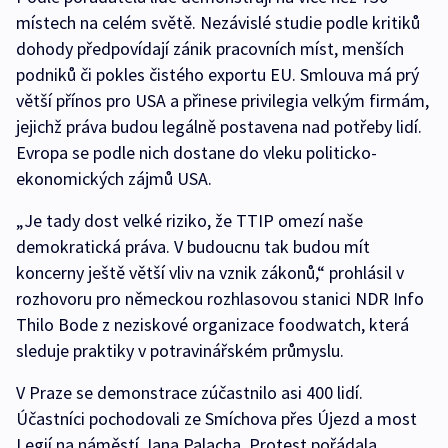
místech na celém světě. Nezávislé studie podle kritiků
dohody předpovídají zánik pracovních míst, menších
podniků či pokles čistého exportu EU. Smlouva má prý
větší přínos pro USA a přinese privilegia velkým firmám,
jejichž práva budou legálně postavena nad potřeby lidí.
Evropa se podle nich dostane do vleku politicko-
ekonomických zájmů USA.
„Je tady dost velké riziko, že TTIP omezí naše
demokratická práva. V budoucnu tak budou mít
koncerny ještě větší vliv na vznik zákonů,“ prohlásil v
rozhovoru pro německou rozhlasovou stanici NDR Info
Thilo Bode z neziskové organizace foodwatch, která
sleduje praktiky v potravinářském průmyslu.
V Praze se demonstrace zúčastnilo asi 400 lidí.
Účastníci pochodovali ze Smíchova přes Újezd a most
Legií na náměstí Jana Palacha. Protest pořádala