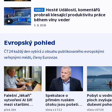
Hosté Událostí, komentářů
VIDEO
probrali klesající produktivitu práce
během vlny veder
5. 8. 2026
Evropský pohled
ČT24 každý den vybírá z obsahu publikovaného evropskými
veřejnými médii, členy Eurovize.
Falešní „lékaři“
Spekulace o
Pobyt u vodn
vytvoření AI šíří
přímém ruském
ploch zvyšuje
mezi staršími
útoku jsou pošetilé,
duševní poho
Poláky nebezpečné
míní estonský
ukázala
před 16
h
včera v 17:11
včera v 07:30