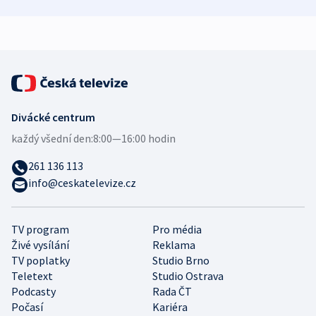
zdravotní rady
bezpečnostní
mezinárodní 
expert
Divácké centrum
každý všední den:
8:00—16:00 hodin
261 136 113
info@ceskatelevize.cz
TV program
Pro média
Živé vysílání
Reklama
TV poplatky
Studio Brno
Teletext
Studio Ostrava
Podcasty
Rada ČT
Počasí
Kariéra