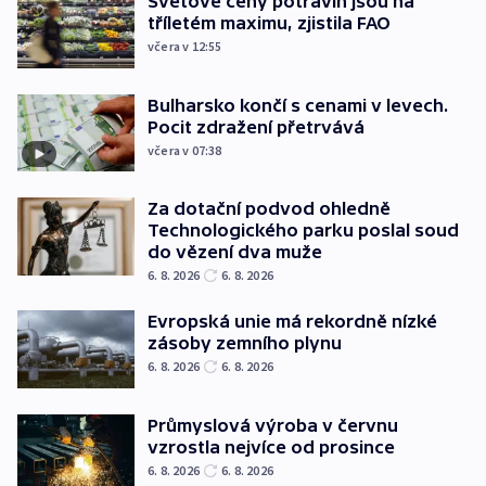
Světové ceny potravin jsou na
tříletém maximu, zjistila FAO
včera v 12:55
Bulharsko končí s cenami v levech.
Pocit zdražení přetrvává
včera v 07:38
Za dotační podvod ohledně
Technologického parku poslal soud
do vězení dva muže
6. 8. 2026
6. 8. 2026
Evropská unie má rekordně nízké
zásoby zemního plynu
6. 8. 2026
6. 8. 2026
Průmyslová výroba v červnu
vzrostla nejvíce od prosince
6. 8. 2026
6. 8. 2026