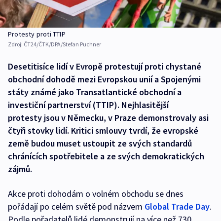
Protesty proti TTIP
Zdroj:
ČT24/ČTK/DPA/Stefan Puchner
Desetitisíce lidí v Evropě protestují proti chystané
obchodní dohodě mezi Evropskou unií a Spojenými
státy známé jako Transatlantické obchodní a
investiční partnerství (TTIP). Nejhlasitější
protesty jsou v Německu, v Praze demonstrovaly asi
čtyři stovky lidí. Kritici smlouvy tvrdí, že evropské
země budou muset ustoupit ze svých standardů
chránících spotřebitele a ze svých demokratických
zájmů.
Akce proti dohodám o volném obchodu se dnes
pořádají po celém světě pod názvem
Global Trade Day
.
Podle pořadatelů lidé demonstrují na více než 730