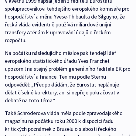
V květnu 1999 napsal jeden z ředitelů Eurostatu
spolupracovníkovi tehdejšího evropského komisaře pro
hospodářství a měnu Yvese-Thibaulta de Silguyho, že
řecká vláda evidentně používá miliardové unijní
transfery Aténám k upravování údajů o řeckém
rozpočtu.
Na počátku následujícího měsíce pak tehdejší šéf
evropského statistického úřadu Yves Franchet
upozornil na stejný problém generálního ředitele EK pro
hospodářství a finance. Ten mu podle Sternu
odpověděl: „Předpokládám, že Eurostat neplánuje
dělat číselné korektury, ani si nepřeje pokračovat v
debatě na toto téma.“
Také Schröderova vláda měla podle zpravodajského
magazínu na počátku roku 2000 k dispozici řadu
kritických poznámek z Bruselu o slabosti řeckého