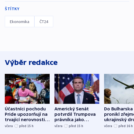
ŠTÍTKY
Ekonomika
ČT24
Výběr redakce
Účastníci pochodu
Americký Senát
Do Bulharska
Pride upozorňují na
potvrdil Trumpova
pronikl zřejm
trvající nerovnosti i
právníka jako
ukrajinský dr
společenskou
ministra
explodoval k
včera
před 15
h
včera
před 15
h
včera
před 16
h
atmosféru
spravedlnosti
od plynovod