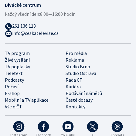
Divácké centrum
každý všední den:
8:00—16:00 hodin
261 136 113
info@ceskatelevize.cz
TV program
Pro média
Živé vysílání
Reklama
TV poplatky
Studio Brno
Teletext
Studio Ostrava
Podcasty
Rada ČT
Počasí
Kariéra
E-shop
Podávání námětů
Mobilní a TV aplikace
Časté dotazy
Vše o ČT
Kontakty
Instagram
Facebook
YouTube
X
Threads