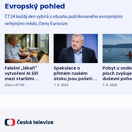
Evropský pohled
ČT24 každý den vybírá z obsahu publikovaného evropskými
veřejnými médii, členy Eurovize.
Falešní „lékaři“
Spekulace o
Pobyt u vodn
vytvoření AI šíří
přímém ruském
ploch zvyšuje
mezi staršími
útoku jsou pošetilé,
duševní poho
Poláky nebezpečné
míní estonský
ukázala
včera v 07:00
7. 8. 2026
7. 8. 2026
zdravotní rady
bezpečnostní
mezinárodní 
expert