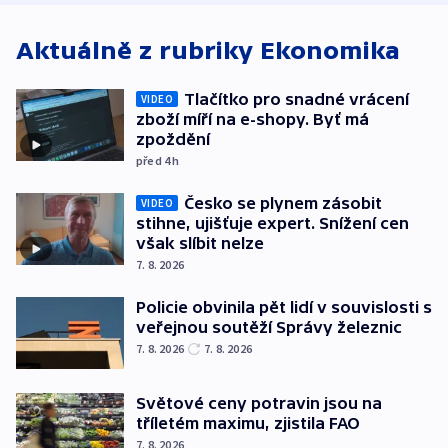
Aktuálně z rubriky
Ekonomika
Tlačítko pro snadné vrácení
VIDEO
zboží míří na e-shopy. Byť má
zpoždění
před 4
h
Česko se plynem zásobit
VIDEO
stihne, ujišťuje expert. Snížení cen
však slíbit nelze
7. 8. 2026
Policie obvinila pět lidí v souvislosti s
veřejnou soutěží Správy železnic
7. 8. 2026
7. 8. 2026
Světové ceny potravin jsou na
tříletém maximu, zjistila FAO
7. 8. 2026