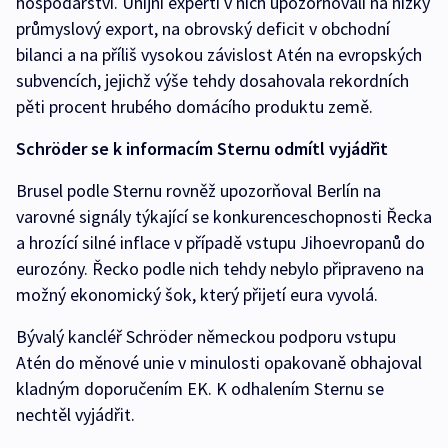
hospodářství. Unijní experti v nich upozorňovali na nízký
průmyslový export, na obrovský deficit v obchodní
bilanci a na příliš vysokou závislost Atén na evropských
subvencích, jejichž výše tehdy dosahovala rekordních
pěti procent hrubého domácího produktu země.
Schröder se k informacím Sternu odmítl vyjádřit
Brusel podle Sternu rovněž upozorňoval Berlín na
varovné signály týkající se konkurenceschopnosti Řecka
a hrozící silné inflace v případě vstupu Jihoevropanů do
eurozóny. Řecko podle nich tehdy nebylo připraveno na
možný ekonomický šok, který přijetí eura vyvolá.
Bývalý kancléř Schröder německou podporu vstupu
Atén do měnové unie v minulosti opakovaně obhajoval
kladným doporučením EK. K odhalením Sternu se
nechtěl vyjádřit.