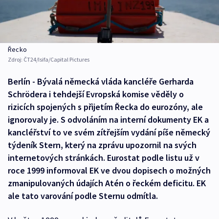
Řecko
Zdroj:
ČT24/Isifa/Capital Pictures
Berlín - Bývalá německá vláda kancléře Gerharda
Schrödera i tehdejší Evropská komise věděly o
rizicích spojených s přijetím Řecka do eurozóny, ale
ignorovaly je. S odvoláním na interní dokumenty EK a
kancléřství to ve svém zítřejším vydání píše německý
týdeník Stern, který na zprávu upozornil na svých
internetových stránkách. Eurostat podle listu už v
roce 1999 informoval EK ve dvou dopisech o možných
zmanipulovaných údajích Atén o řeckém deficitu. EK
ale tato varování podle Sternu odmítla.