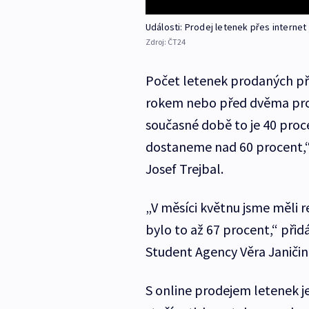
Události: Prodej letenek přes internet
Zdroj:
ČT24
Počet letenek prodaných pře
rokem nebo před dvěma prode
současné době to je 40 proc
dostaneme nad 60 procent,“ 
Josef Trejbal.
„V měsíci květnu jsme měli r
bylo to až 67 procent,“ přid
Student Agency Věra Janiči
S online prodejem letenek je