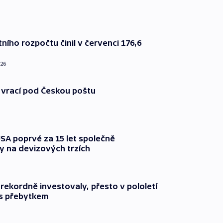
ního rozpočtu činil v červenci 176,6
026
 vrací pod Českou poštu
SA poprvé za 15 let společně
y na devizových trzích
ekordně investovaly, přesto v pololetí
 s přebytkem