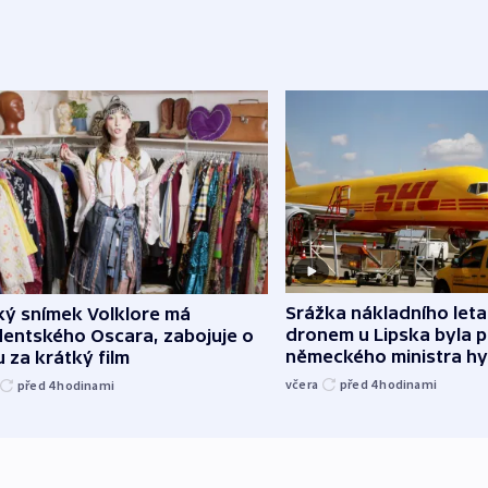
Srážka nákladního leta
ký snímek Volklore má
dronem u Lipska byla 
dentského Oscara, zabojuje o
německého ministra hy
 za krátký film
včera
před 4
hodinami
před 4
hodinami