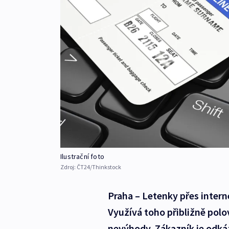
Ilustrační foto
Zdroj:
ČT24/Thinkstock
Praha – Letenky přes interne
Využívá toho přibližně polo
nevýhody. Zákazník je odká