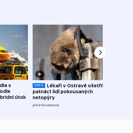
dla s
Lékaři v Ostravě ošetřili už
Koali
VIDEO
podle
patnáct lidí pokousaných
novel
bridní útok
netopýry
zájm
před 6
hodinami
před 7