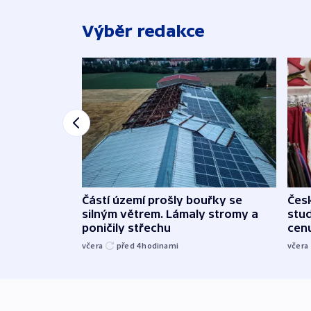
Výběr redakce
Částí území prošly bouřky se
Čes
silným větrem. Lámaly stromy a
stu
poničily střechu
cenu
včera
před 4
hodinami
včera