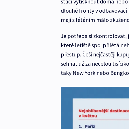
stačí vytisknout doma nebo j
dlouhé fronty v odbavovací ha
mají s létáním málo zkušeno
Je potřeba si zkontrolovat, j
které letiště spoj přilétá n
přestup. Češi nejčastěji kup
sehnat už za necelou tisícik
taky New York nebo Bangko