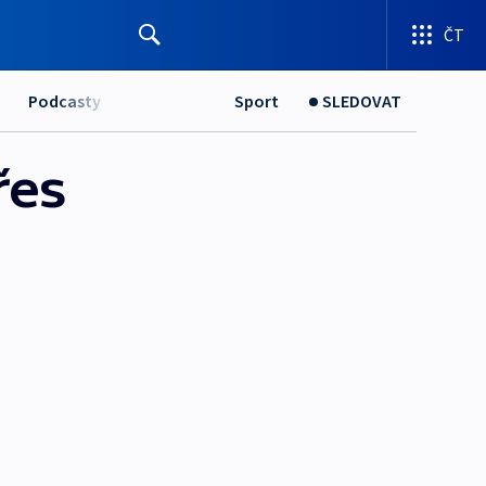
ČT
Podcasty
Sport
SLEDOVAT
řes