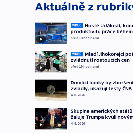
Aktuálně z rubri
Hosté Událostí, kome
VIDEO
produktivitu práce během
před 18
hodinami
Mladí Jihokorejci po
VIDEO
zvládnutí rostoucích cen
před 19
hodinami
Domácí banky by zhoršen
zvládly, ukazují testy ČNB
4. 8. 2026
Skupina amerických stát
žaluje Trumpa kvůli nový
4. 8. 2026