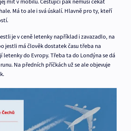
ej mít v mobilu. Cestující pak nemusí čekat
le. Má to ale i svá úskalí. Hlavně pro ty, kteří
stí.
estli je v ceně letenky například i zavazadlo, na
ebo jestli má člověk dostatek času třeba na
ují letenky do Evropy. Třeba ta do Londýna se dá
orunu. Na předních příčkách už se ale objevuje
k.