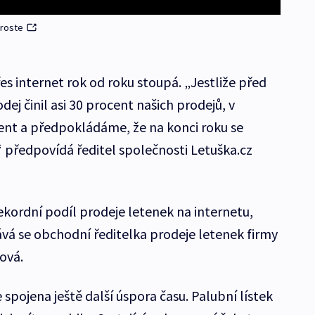
 roste
s internet rok od roku stoupá. „Jestliže před
j činil asi 30 procent našich prodejů, v
ent a předpokládáme, že na konci roku se
předpovídá ředitel společnosti Letuška.cz
ekordní podíl prodeje letenek na internetu,
ává se obchodní ředitelka prodeje letenek firmy
nová.
 spojena ještě další úspora času. Palubní lístek