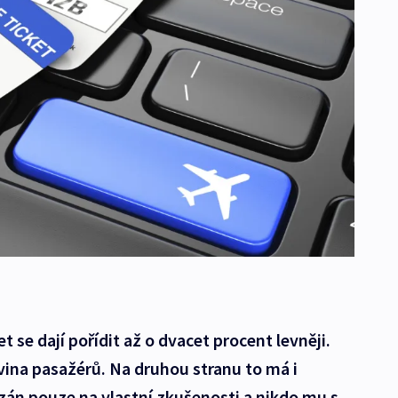
t se dají pořídit až o dvacet procent levněji.
vina pasažérů. Na druhou stranu to má i
zán pouze na vlastní zkušenosti a nikdo mu s