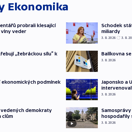
ky
Ekonomika
ntářů probrali klesající
Schodek stát
 vlny veder
miliardy
3. 8. 2026
3. 8. 2
třebují „žebráckou sílu“ k
Balíkovna se
3. 8. 2026
Japonsko a U
í ekonomických podmínek
intervenoval
3. 8. 2026
Samosprávy r
ů vedených demokraty
hospodařily
m clům
3. 8. 2026