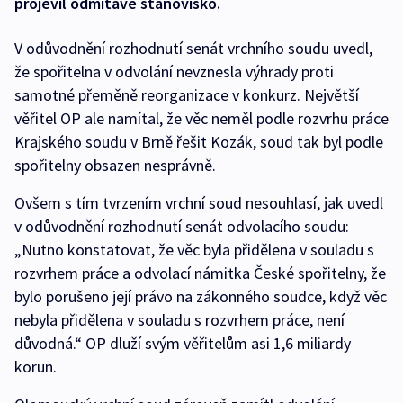
projevil odmítavé stanovisko.
V odůvodnění rozhodnutí senát vrchního soudu uvedl,
že spořitelna v odvolání nevznesla výhrady proti
samotné přeměně reorganizace v konkurz. Největší
věřitel OP ale namítal, že věc neměl podle rozvrhu práce
Krajského soudu v Brně řešit Kozák, soud tak byl podle
spořitelny obsazen nesprávně.
Ovšem s tím tvrzením vrchní soud nesouhlasí, jak uvedl
v odůvodnění rozhodnutí senát odvolacího soudu:
„Nutno konstatovat, že věc byla přidělena v souladu s
rozvrhem práce a odvolací námitka České spořitelny, že
bylo porušeno její právo na zákonného soudce, když věc
nebyla přidělena v souladu s rozvrhem práce, není
důvodná.“ OP dluží svým věřitelům asi 1,6 miliardy
korun.