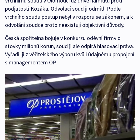
Vrchnímu soudu v Olomouci už dříve námitku proti
podjatosti Kozáka. Odvolací soud ji odmítl. Podle
vrchního soudu postup nebyl v rozporu se zákonem, a k
odvolání soudce proto neexistují objektivní důvody.
Česká spořitelna bojuje v konkurzu oděvní firmy o
stovky milionů korun, soud jí ale odpírá hlasovací práva.
Vyřadil ji z věřitelského výboru kvůli údajnému propojení
s managementem OP.