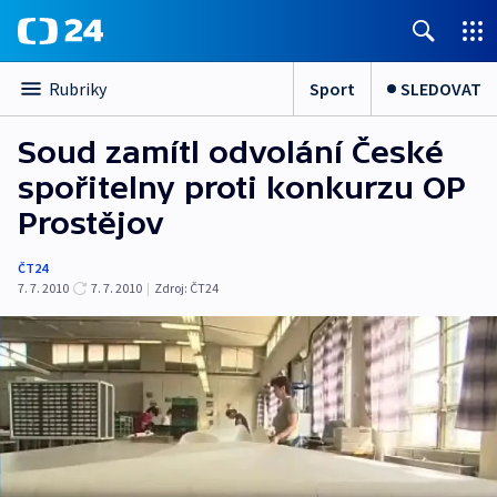
Sport
SLEDOVAT
Rubriky
Soud zamítl odvolání České
spořitelny proti konkurzu OP
Prostějov
ČT24
7. 7. 2010
7. 7. 2010
|
Zdroj:
ČT24