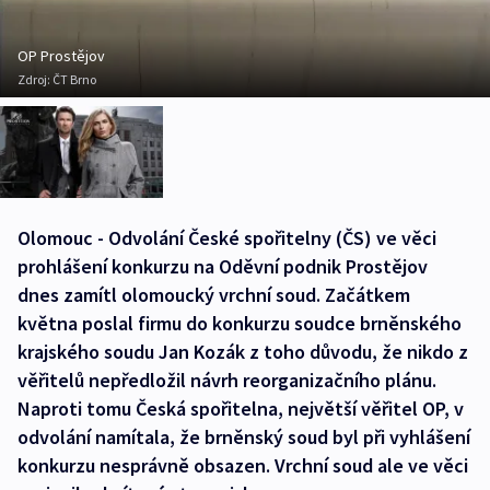
OP Prostějov
Zdroj:
ČT Brno
Olomouc - Odvolání České spořitelny (ČS) ve věci
prohlášení konkurzu na Oděvní podnik Prostějov
dnes zamítl olomoucký vrchní soud. Začátkem
května poslal firmu do konkurzu soudce brněnského
krajského soudu Jan Kozák z toho důvodu, že nikdo z
věřitelů nepředložil návrh reorganizačního plánu.
Naproti tomu Česká spořitelna, největší věřitel OP, v
odvolání namítala, že brněnský soud byl při vyhlášení
konkurzu nesprávně obsazen. Vrchní soud ale ve věci