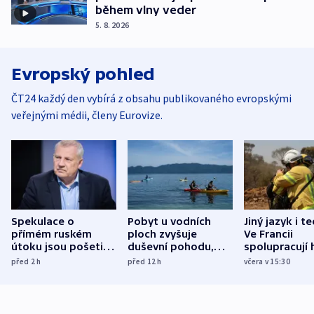
během vlny veder
5. 8. 2026
Evropský pohled
ČT24 každý den vybírá z obsahu publikovaného evropskými
veřejnými médii, členy Eurovize.
Spekulace o
Pobyt u vodních
Jiný jazyk i t
přímém ruském
ploch zvyšuje
Ve Francii
útoku jsou pošetilé,
duševní pohodu,
spolupracují h
míní estonský
ukázala
různých zemí
před 2
h
před 12
h
včera v 15:30
bezpečnostní
mezinárodní studie
expert