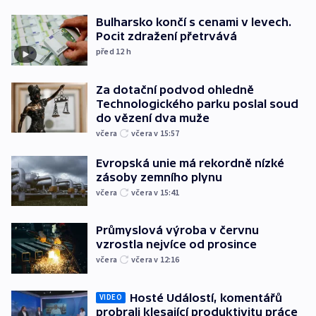
Bulharsko končí s cenami v levech.
Pocit zdražení přetrvává
před 12
h
Za dotační podvod ohledně
Technologického parku poslal soud
do vězení dva muže
včera
včera v 15:57
Evropská unie má rekordně nízké
zásoby zemního plynu
včera
včera v 15:41
Průmyslová výroba v červnu
vzrostla nejvíce od prosince
včera
včera v 12:16
Hosté Událostí, komentářů
VIDEO
probrali klesající produktivitu práce