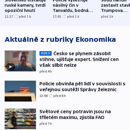
Slovensko instaluje
Policie vyšetřuje
Soud nařídil
ruské kamery, tvrdí
násilný čin v
zastavit stav
opoziční hnutí
Tanvaldu, bodná
Trumpova
zranění při něm
tanečního sá
12:27
před 1
h
17:03
před 1
h
před 2
h
utrpěli tři lidé
Aktuálně z rubriky
Ekonomika
Česko se plynem zásobit
VIDEO
stihne, ujišťuje expert. Snížení cen
však slíbit nelze
před 4
h
Policie obvinila pět lidí v souvislosti s
veřejnou soutěží Správy železnic
13:08
před 6
h
Světové ceny potravin jsou na
tříletém maximu, zjistila FAO
před 7
h