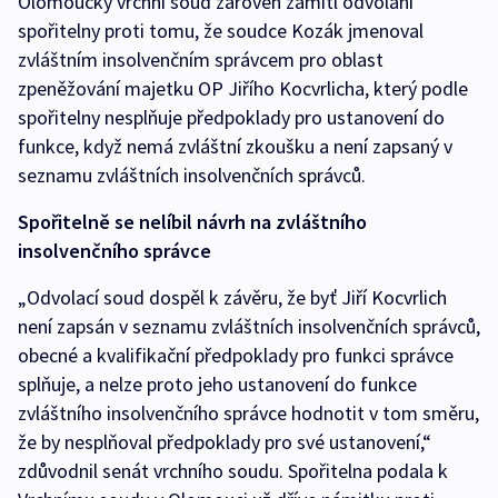
Olomoucký vrchní soud zároveň zamítl odvolání
spořitelny proti tomu, že soudce Kozák jmenoval
zvláštním insolvenčním správcem pro oblast
zpeněžování majetku OP Jiřího Kocvrlicha, který podle
spořitelny nesplňuje předpoklady pro ustanovení do
funkce, když nemá zvláštní zkoušku a není zapsaný v
seznamu zvláštních insolvenčních správců.
Spořitelně se nelíbil návrh na zvláštního
insolvenčního správce
„Odvolací soud dospěl k závěru, že byť Jiří Kocvrlich
není zapsán v seznamu zvláštních insolvenčních správců,
obecné a kvalifikační předpoklady pro funkci správce
splňuje, a nelze proto jeho ustanovení do funkce
zvláštního insolvenčního správce hodnotit v tom směru,
že by nesplňoval předpoklady pro své ustanovení,“
zdůvodnil senát vrchního soudu. Spořitelna podala k