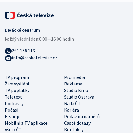
Divácké centrum
každý všední den:
8:00—16:00 hodin
261 136 113
info@ceskatelevize.cz
TV program
Pro média
Živé vysílání
Reklama
TV poplatky
Studio Brno
Teletext
Studio Ostrava
Podcasty
Rada ČT
Počasí
Kariéra
E-shop
Podávání námětů
Mobilní a TV aplikace
Časté dotazy
Vše o ČT
Kontakty