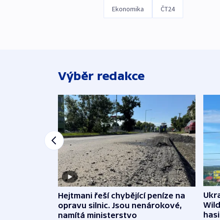
Ekonomika
ČT24
Výběr redakce
Ukra
Hejtmani řeší chybějící peníze na
Wild
opravu silnic. Jsou nenárokové,
hasi
namítá ministerstvo