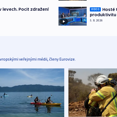
v levech. Pocit zdražení
Hosté U
VIDEO
produktivitu
5. 8. 2026
vropskými veřejnými médii, členy Eurovize.