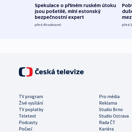
Spekulace o přímém ruském útoku
Poby
jsou pošetilé, míní estonský
duš
bezpečnostní expert
mez
před 4
hodinami
před 
TV program
Pro média
Živé vysílání
Reklama
TV poplatky
Studio Brno
Teletext
Studio Ostrava
Podcasty
Rada ČT
Počasí
Kariéra