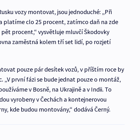
usku vozy montovat, jsou jednoduché: „Při
 platíme clo 25 procent, zatímco daň na zde
pět procent,“ vysvětluje mluvčí Škodovky
na zaměstná kolem tří set lidí, po rozjetí
ovat pouze pár desítek vozů, v příštím roce by
c. „V první fázi se bude jednat pouze o montáž,
používáme v Bosně, na Ukrajině a v Indii. To
udou vyrobeny v Čechách a kontejnerovou
ny, kde budou montovány,“ dodává Černý.