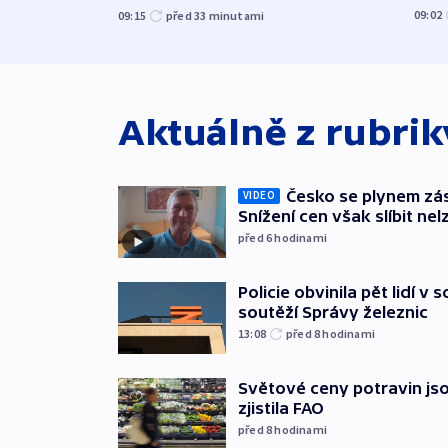
09:02
09:15
před 33
minutami
Aktuálně z rubri
Česko se plynem záso
VIDEO
Snížení cen však slíbit nel
před 6
hodinami
Policie obvinila pět lidí v 
soutěží Správy železnic
13:08
před 8
hodinami
Světové ceny potravin jso
zjistila FAO
před 8
hodinami