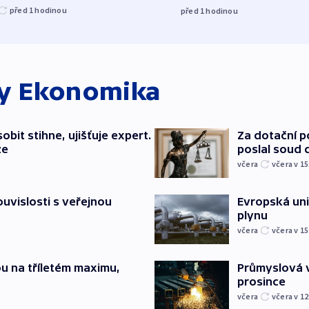
před 1
hodinou
před 1
hodinou
ky
Ekonomika
bit stihne, ujišťuje expert.
Za dotační 
ze
poslal soud 
včera
včera v 15
souvislosti s veřejnou
Evropská un
plynu
včera
včera v 15
u na tříletém maximu,
Průmyslová v
prosince
včera
včera v 12