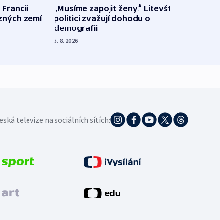
 Francii
„Musíme zapojit ženy.“ Litevští
Na Uk
ůzných zemí
politici zvažují dohodu o
občan
demografii
na s
5. 8. 2026
5. 8. 20
eská televize na sociálních sítích: