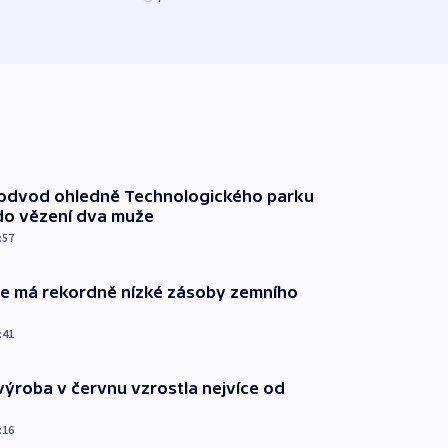
před 1
podvod ohledně Technologického parku
do vězení dva muže
:57
ie má rekordně nízké zásoby zemního
:41
ýroba v červnu vzrostla nejvíce od
:16