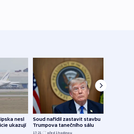
Lipska nesl
Soud nařídil zastavit stavbu
Žido
icie ukazují
Trumpova tanečního sálu
břehu
kriti
17:21
před 1
hodinou