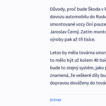
Důvody, proč bude Škoda v R
dovozu automobilu do Ruska
smontované vozy činí pouze 
Jaroslav Černý. Zatím montov
výroby pak až tři tisíce.
Letos by měla továrna smont
to mělo být už kolem 40 tisí
bude to stejný systém, jako 
znamená, že veškeré díly b
dopravou dováženy do továr
ŠTÍTKY