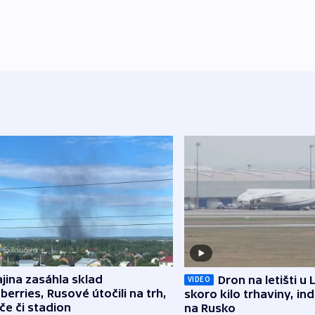
jina zasáhla sklad
Dron na letišti u 
VIDEO
berries, Rusové útočili na trh,
skoro kilo trhaviny, ind
če či stadion
na Rusko