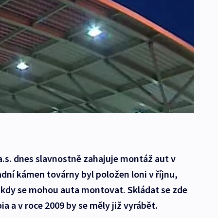
a.s. dnes slavnostně zahajuje montáž aut v
ní kámen továrny byl položen loni v říjnu,
u, kdy se mohou auta montovat. Skládat se zde
a a v roce 2009 by se měly již vyrábět.