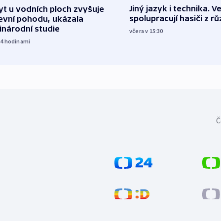
Jiný jazyk i technika. Ve
t u vodních ploch zvyšuje
spolupracují hasiči z r
evní pohodu, ukázala
inárodní studie
včera v 15:30
14
hodinami
Č