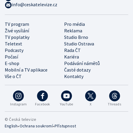
info@ceskatelevize.cz
TV program
Pro média
Živé vysílání
Reklama
TV poplatky
Studio Brno
Teletext
Studio Ostrava
Podcasty
Rada ČT
Počasí
Kariéra
E-shop
Podávání námětů
Mobilní a TV aplikace
Časté dotazy
Vše o ČT
Kontakty
Instagram
Facebook
YouTube
X
Threads
© Česká televize
•
•
English
Ochrana soukromí
Přístupnost