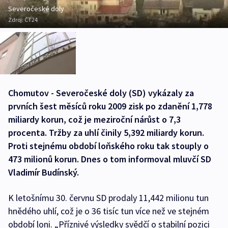
Severočeské doly
Zdroj:
ČT24
Chomutov - Severočeské doly (SD) vykázaly za
prvních šest měsíců roku 2009 zisk po zdanění 1,778
miliardy korun, což je meziroční nárůst o 7,3
procenta. Tržby za uhlí činily 5,392 miliardy korun.
Proti stejnému období loňského roku tak stouply o
473 milionů korun. Dnes o tom informoval mluvčí SD
Vladimír Budínský.
K letošnímu 30. červnu SD prodaly 11,442 milionu tun
hnědého uhlí, což je o 36 tisíc tun více než ve stejném
období loni. „Příznivé výsledky svědčí o stabilní pozici