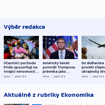
Výběr redakce
Účastníci pochodu
Americký Senát
Do Bulharska
Pride upozorňují na
potvrdil Trumpova
pronikl zřejm
trvající nerovnosti i
právníka jako
ukrajinský dr
společenskou
ministra
explodoval k
včera
před 12
h
včera
před 12
h
včera
před 13
h
atmosféru
spravedlnosti
od plynovod
Aktuálně z rubriky
Ekonomika