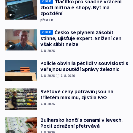
Tlačítko pro snadné vrácení
VIDEO
zboží míří na e-shopy. Byť má
zpoždění
před 1
h
Česko se plynem zásobit
VIDEO
stihne, ujišťuje expert. Snížení cen
však slíbit nelze
7. 8. 2026
Policie obvinila pět lidí v souvislosti s
veřejnou soutěží Správy železnic
7. 8. 2026
7. 8. 2026
Světové ceny potravin jsou na
tříletém maximu, zjistila FAO
7. 8. 2026
Bulharsko končí s cenami v levech.
Pocit zdražení přetrvává
7. 8. 2026