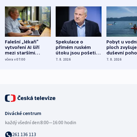
Falešní „lékaři“
Spekulace o
Pobyt u vodn
vytvoření AI šíří
přímém ruském
ploch zvyšuje
mezi staršími
útoku jsou pošetilé,
duševní poho
Poláky nebezpečné
míní estonský
ukázala
včera v 07:00
7. 8. 2026
7. 8. 2026
zdravotní rady
bezpečnostní
mezinárodní 
expert
Divácké centrum
každý všední den:
8:00—16:00 hodin
261 136 113