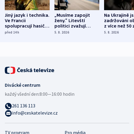
Jiný jazyk i technika.
„Musíme zapojit
Na Ukrajině j
Ve Francii
ženy.“ Litevští
zadržováni o
spolupracují hasiči z
politici zvažují
z více než 50 
různých zemí
dohodu o
Bojovali na s
před 14
h
5. 8. 2026
5. 8. 2026
demografii
Ruska
Divácké centrum
každý všední den:
8:00—16:00 hodin
261 136 113
info@ceskatelevize.cz
TV program
Pro média