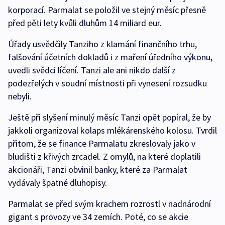
korporací. Parmalat se položil ve stejný měsíc přesně
před pěti lety kvůli dluhům 14 miliard eur.
Úřady usvědčily Tanziho z klamání finančního trhu,
falšování účetních dokladů i z maření úředního výkonu,
uvedli svědci líčení. Tanzi ale ani nikdo další z
podezřelých v soudní místnosti při vynesení rozsudku
nebyli.
Ještě při slyšení minulý měsíc Tanzi opět popíral, že by
jakkoli organizoval kolaps mlékárenského kolosu. Tvrdil
přitom, že se finance Parmalatu zkreslovaly jako v
bludišti z křivých zrcadel. Z omylů, na které doplatili
akcionáři, Tanzi obvinil banky, které za Parmalat
vydávaly špatné dluhopisy.
Parmalat se před svým krachem rozrostl v nadnárodní
gigant s provozy ve 34 zemích. Poté, co se akcie