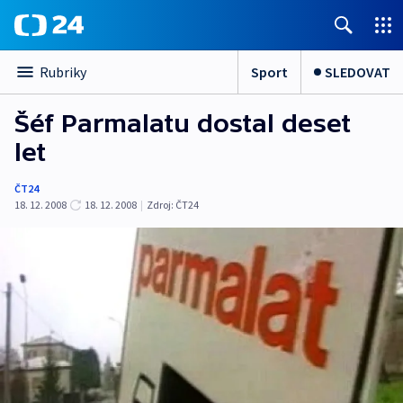
Sport
SLEDOVAT
Rubriky
Šéf Parmalatu dostal deset
let
ČT24
18. 12. 2008
18. 12. 2008
|
Zdroj:
ČT24