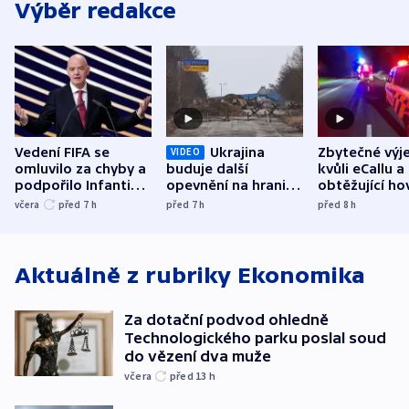
Výběr redakce
Vedení FIFA se
Ukrajina
Zbytečné výj
VIDEO
omluvilo za chyby a
buduje další
kvůli eCallu a
podpořilo Infantina.
opevnění na hranici
obtěžující ho
UEFA trvá na
s Běloruskem
zdržují záchr
včera
před 7
h
před 7
h
před 8
h
bojkotu
Aktuálně z rubriky
Ekonomika
Za dotační podvod ohledně
Technologického parku poslal soud
do vězení dva muže
včera
před 13
h