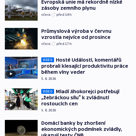
Evropská unie má rekordně nízké
zásoby zemního plynu
včera
před 14
h
Průmyslová výroba v červnu
vzrostla nejvíce od prosince
včera
před 17
h
Hosté Událostí, komentářů
VIDEO
probrali klesající produktivitu práce
během vlny veder
5. 8. 2026
Mladí Jihokorejci potřebují
VIDEO
„žebráckou sílu“ k zvládnutí
rostoucích cen
5. 8. 2026
Domácí banky by zhoršení
ekonomických podmínek zvládly,
ukazují testy ČNB