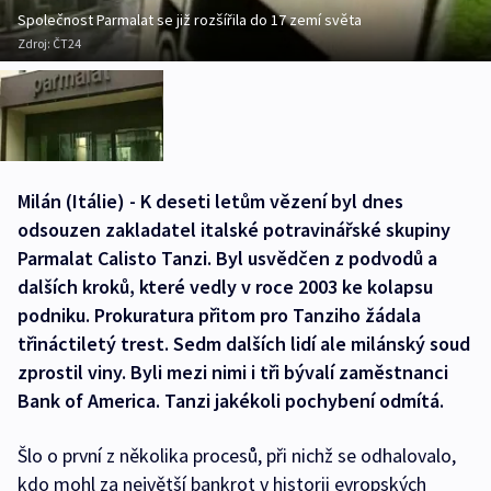
Společnost Parmalat se již rozšířila do 17 zemí světa
Zdroj:
ČT24
Milán (Itálie) - K deseti letům vězení byl dnes
odsouzen zakladatel italské potravinářské skupiny
Parmalat Calisto Tanzi. Byl usvědčen z podvodů a
dalších kroků, které vedly v roce 2003 ke kolapsu
podniku. Prokuratura přitom pro Tanziho žádala
třináctiletý trest. Sedm dalších lidí ale milánský soud
zprostil viny. Byli mezi nimi i tři bývalí zaměstnanci
Bank of America. Tanzi jakékoli pochybení odmítá.
Šlo o první z několika procesů, při nichž se odhalovalo,
kdo mohl za největší bankrot v historii evropských