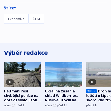
ŠTÍTKY
Ekonomika
ČT24
Výběr redakce
Hejtmani řeší
Ukrajina zasáhla
Dron n
VIDEO
chybějící peníze na
sklad Wildberries,
letišti u Lips
opravu silnic. Jsou
Rusové útočili na
skoro kilo trh
nenárokové, namítá
trh, hasiče či
indicie ukazuj
včera
před 8
h
včera
před 8
h
před 8
h
ministerstvo
stadion
Rusko