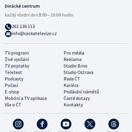
Divácké centrum
každý všední den:
8:00—16:00 hodin
261 136 113
info@ceskatelevize.cz
TV program
Pro média
Živé vysílání
Reklama
TV poplatky
Studio Brno
Teletext
Studio Ostrava
Podcasty
Rada ČT
Počasí
Kariéra
E-shop
Podávání námětů
Mobilní a TV aplikace
Časté dotazy
Vše o ČT
Kontakty