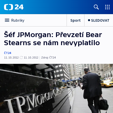
Sport
SLEDOVAT
Rubriky
Šéf JPMorgan: Převzetí Bear
Stearns se nám nevyplatilo
ČT24
11. 10. 2012
11. 10. 2012
|
Zdroj:
ČT24