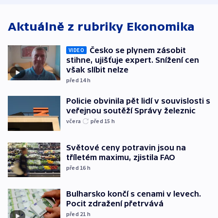
Aktuálně z rubriky
Ekonomika
Česko se plynem zásobit
VIDEO
stihne, ujišťuje expert. Snížení cen
však slíbit nelze
před 14
h
Policie obvinila pět lidí v souvislosti s
veřejnou soutěží Správy železnic
včera
před 15
h
Světové ceny potravin jsou na
tříletém maximu, zjistila FAO
před 16
h
Bulharsko končí s cenami v levech.
Pocit zdražení přetrvává
před 21
h