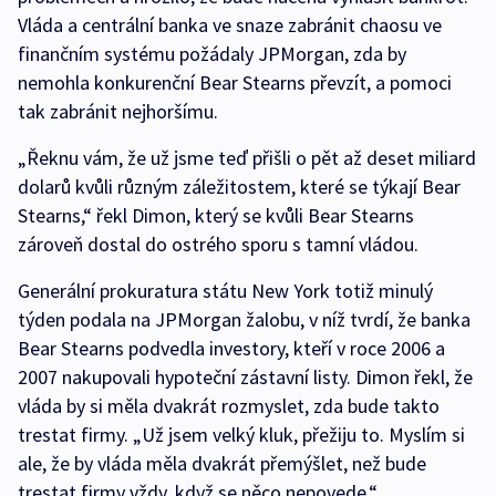
Vláda a centrální banka ve snaze zabránit chaosu ve
finančním systému požádaly JPMorgan, zda by
nemohla konkurenční Bear Stearns převzít, a pomoci
tak zabránit nejhoršímu.
„Řeknu vám, že už jsme teď přišli o pět až deset miliard
dolarů kvůli různým záležitostem, které se týkají Bear
Stearns,“ řekl Dimon, který se kvůli Bear Stearns
zároveň dostal do ostrého sporu s tamní vládou.
Generální prokuratura státu New York totiž minulý
týden podala na JPMorgan žalobu, v níž tvrdí, že banka
Bear Stearns podvedla investory, kteří v roce 2006 a
2007 nakupovali hypoteční zástavní listy. Dimon řekl, že
vláda by si měla dvakrát rozmyslet, zda bude takto
trestat firmy. „Už jsem velký kluk, přežiju to. Myslím si
ale, že by vláda měla dvakrát přemýšlet, než bude
trestat firmy vždy, když se něco nepovede.“