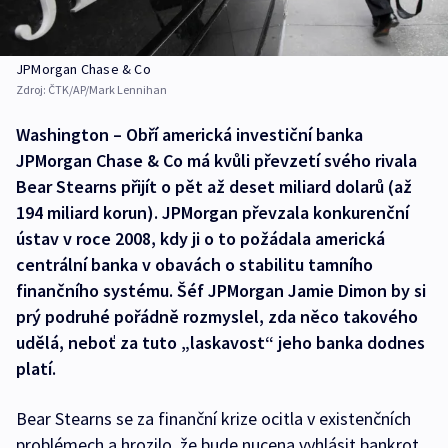
JPMorgan Chase & Co
Zdroj:
ČTK/AP/Mark Lennihan
Washington – Obří americká investiční banka
JPMorgan Chase & Co má kvůli převzetí svého rivala
Bear Stearns přijít o pět až deset miliard dolarů (až
194 miliard korun). JPMorgan převzala konkurenční
ústav v roce 2008, kdy ji o to požádala americká
centrální banka v obavách o stabilitu tamního
finančního systému. Šéf JPMorgan Jamie Dimon by si
prý podruhé pořádně rozmyslel, zda něco takového
udělá, neboť za tuto „laskavost“ jeho banka dodnes
platí.
Bear Stearns se za finanční krize ocitla v existenčních
problémech a hrozilo, že bude nucena vyhlásit bankrot.