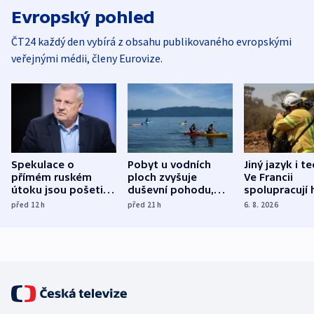
Evropský pohled
ČT24 každý den vybírá z obsahu publikovaného evropskými
veřejnými médii, členy Eurovize.
Spekulace o
Pobyt u vodních
Jiný jazyk i t
přímém ruském
ploch zvyšuje
Ve Francii
útoku jsou pošetilé,
duševní pohodu,
spolupracují h
míní estonský
ukázala
různých zemí
před 12
h
před 21
h
6. 8. 2026
bezpečnostní
mezinárodní studie
expert