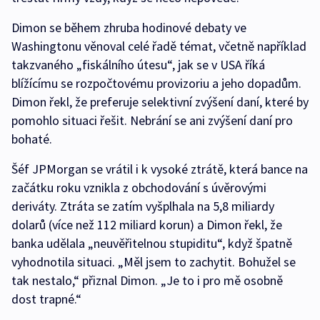
Dimon se během zhruba hodinové debaty ve
Washingtonu věnoval celé řadě témat, včetně například
takzvaného „fiskálního útesu“, jak se v USA říká
blížícímu se rozpočtovému provizoriu a jeho dopadům.
Dimon řekl, že preferuje selektivní zvýšení daní, které by
pomohlo situaci řešit. Nebrání se ani zvýšení daní pro
bohaté.
Šéf JPMorgan se vrátil i k vysoké ztrátě, která bance na
začátku roku vznikla z obchodování s úvěrovými
deriváty. Ztráta se zatím vyšplhala na 5,8 miliardy
dolarů (více než 112 miliard korun) a Dimon řekl, že
banka udělala „neuvěřitelnou stupiditu“, když špatně
vyhodnotila situaci. „Měl jsem to zachytit. Bohužel se
tak nestalo,“ přiznal Dimon. „Je to i pro mě osobně
dost trapné.“