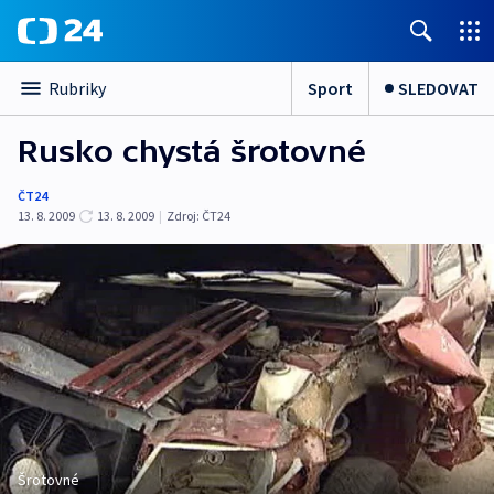
Sport
SLEDOVAT
Rubriky
Rusko chystá šrotovné
ČT24
13. 8. 2009
13. 8. 2009
|
Zdroj:
ČT24
Šrotovné