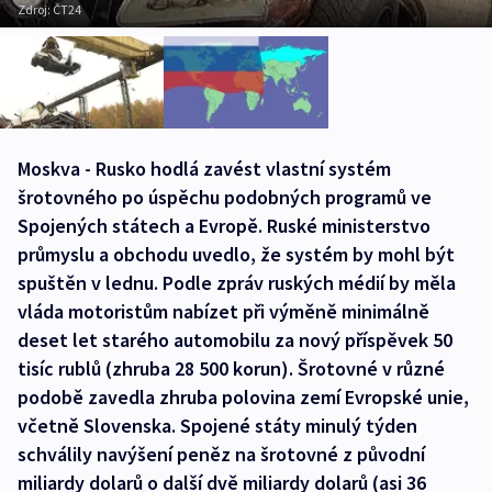
Zdroj:
ČT24
Moskva - Rusko hodlá zavést vlastní systém
šrotovného po úspěchu podobných programů ve
Spojených státech a Evropě. Ruské ministerstvo
průmyslu a obchodu uvedlo, že systém by mohl být
spuštěn v lednu. Podle zpráv ruských médií by měla
vláda motoristům nabízet při výměně minimálně
deset let starého automobilu za nový příspěvek 50
tisíc rublů (zhruba 28 500 korun). Šrotovné v různé
podobě zavedla zhruba polovina zemí Evropské unie,
včetně Slovenska. Spojené státy minulý týden
schválily navýšení peněz na šrotovné z původní
miliardy dolarů o další dvě miliardy dolarů (asi 36