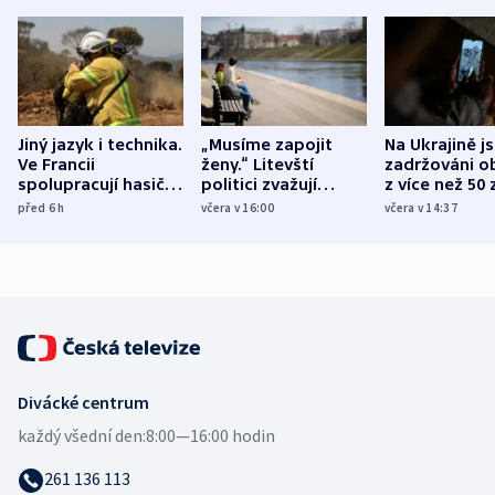
Jiný jazyk i technika.
„Musíme zapojit
Na Ukrajině j
Ve Francii
ženy.“ Litevští
zadržováni o
spolupracují hasiči z
politici zvažují
z více než 50 
různých zemí
dohodu o
Bojovali na s
před 6
h
včera v 16:00
včera v 14:37
demografii
Ruska
Divácké centrum
každý všední den:
8:00—16:00 hodin
261 136 113