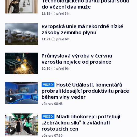
Technologického parku poslal soud
do vězení dva muže
15:19
před 5
h
Evropská unie má rekordně nízké
zásoby zemního plynu
11:23
před 6
h
Průmyslová výroba v červnu
vzrostla nejvíce od prosince
10:10
před 9
h
Hosté Událostí, komentářů
VIDEO
probrali klesající produktivitu práce
během vlny veder
včera v 08:48
Mladí Jihokorejci potřebují
VIDEO
„žebráckou sílu“ k zvládnutí
rostoucích cen
včera v 07:30