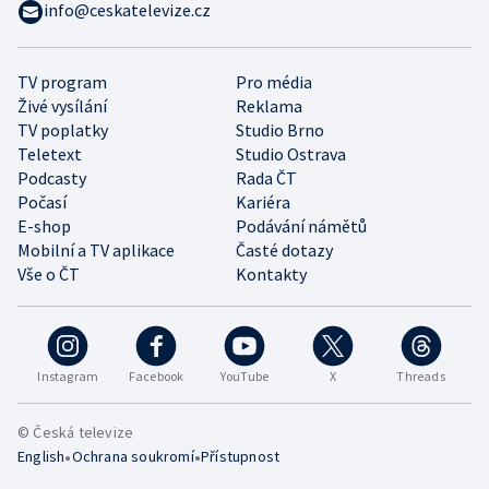
info@ceskatelevize.cz
TV program
Pro média
Živé vysílání
Reklama
TV poplatky
Studio Brno
Teletext
Studio Ostrava
Podcasty
Rada ČT
Počasí
Kariéra
E-shop
Podávání námětů
Mobilní a TV aplikace
Časté dotazy
Vše o ČT
Kontakty
Instagram
Facebook
YouTube
X
Threads
© Česká televize
•
•
English
Ochrana soukromí
Přístupnost