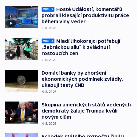
Hosté Událostí, komentářů
VIDEO
probrali klesající produktivitu práce
během vlny veder
5. 8. 2026
Mladí Jihokorejci potřebují
VIDEO
„žebráckou sílu“ k zvládnutí
rostoucích cen
5. 8. 2026
Domácí banky by zhoršení
ekonomických podmínek zvládly,
ukazují testy ČNB
4. 8. 2026
Skupina amerických států vedených
demokraty žaluje Trumpa kvůli
novým clům
4. 8. 2026
Schodek státního rozpočtu činil v