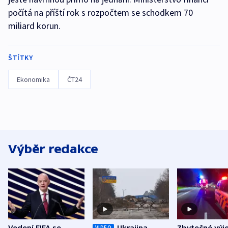
počítá na příští rok s rozpočtem se schodkem 70
miliard korun.
ŠTÍTKY
Ekonomika
ČT24
Výběr redakce
Vedení FIFA se
Ukrajina
Zbytečné výj
VIDEO