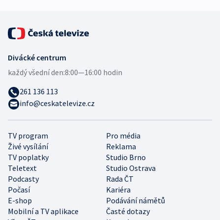
Divácké centrum
každý všední den:
8:00—16:00 hodin
261 136 113
info@ceskatelevize.cz
TV program
Pro média
Živé vysílání
Reklama
TV poplatky
Studio Brno
Teletext
Studio Ostrava
Podcasty
Rada ČT
Počasí
Kariéra
E-shop
Podávání námětů
Mobilní a TV aplikace
Časté dotazy