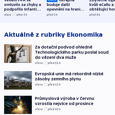
omluvilo za chyby a
buduje další
kvůli eCallu a
podpořilo Infantina.
opevnění na hranici
obtěžující ho
UEFA trvá na
s Běloruskem
zdržují záchr
včera
před 4
h
před 5
h
před 6
h
bojkotu
Aktuálně z rubriky
Ekonomika
Za dotační podvod ohledně
Technologického parku poslal soud
do vězení dva muže
včera
před 11
h
Evropská unie má rekordně nízké
zásoby zemního plynu
včera
před 11
h
Průmyslová výroba v červnu
vzrostla nejvíce od prosince
včera
před 15
h