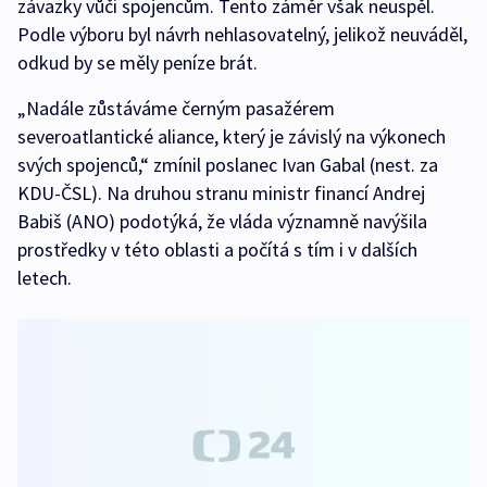
závazky vůči spojencům. Tento záměr však neuspěl.
Podle výboru byl návrh nehlasovatelný, jelikož neuváděl,
odkud by se měly peníze brát.
„Nadále zůstáváme černým pasažérem
severoatlantické aliance, který je závislý na výkonech
svých spojenců,“ zmínil poslanec Ivan Gabal (nest. za
KDU-ČSL). Na druhou stranu ministr financí Andrej
Babiš (ANO) podotýká, že vláda významně navýšila
prostředky v této oblasti a počítá s tím i v dalších
letech.