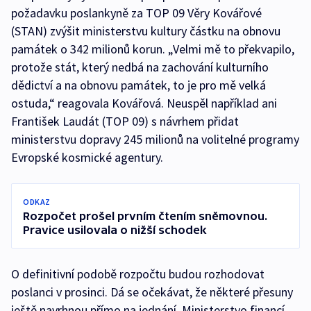
požadavku poslankyně za TOP 09 Věry Kovářové
(STAN) zvýšit ministerstvu kultury částku na obnovu
památek o 342 milionů korun. „Velmi mě to překvapilo,
protože stát, který nedbá na zachování kulturního
dědictví a na obnovu památek, to je pro mě velká
ostuda,“ reagovala Kovářová. Neuspěl například ani
František Laudát (TOP 09) s návrhem přidat
ministerstvu dopravy 245 milionů na volitelné programy
Evropské kosmické agentury.
ODKAZ
Rozpočet prošel prvním čtením sněmovnou.
Pravice usilovala o nižší schodek
O definitivní podobě rozpočtu budou rozhodovat
poslanci v prosinci. Dá se očekávat, že některé přesuny
ještě navrhnou přímo na jednání. Ministerstvo financí