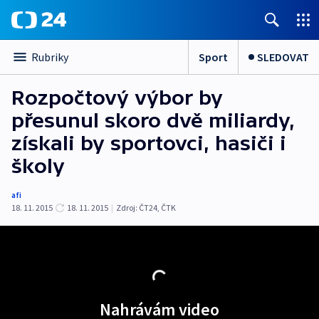
Sport
SLEDOVAT
Rubriky
Rozpočtový výbor by
přesunul skoro dvě miliardy,
získali by sportovci, hasiči i
školy
afi
18. 11. 2015
18. 11. 2015
|
Zdroj:
ČT24, ČTK
Nahrávám video