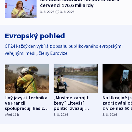
červenci 176,6 miliardy
3. 8. 2026
3. 8. 2026
Evropský pohled
ČT24 každý den vybírá z obsahu publikovaného evropskými
veřejnými médii, členy Eurovize.
Jiný jazyk i technika.
„Musíme zapojit
Na Ukrajině j
Ve Francii
ženy.“ Litevští
zadržováni o
spolupracují hasiči z
politici zvažují
z více než 50 
různých zemí
dohodu o
Bojovali na s
před 11
h
5. 8. 2026
5. 8. 2026
demografii
Ruska